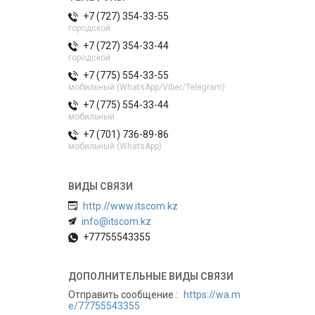
+7 (727) 354-33-55
городской
+7 (727) 354-33-44
городской
+7 (775) 554-33-55
мобильный (WhatsApp/Viber/Telegram)
+7 (775) 554-33-44
мобильный
+7 (701) 736-89-86
мобильный (WhatsApp)
http://www.itscom.kz
info@itscom.kz
+77755543355
Отправить сообщение
https://wa.m
e/77755543355