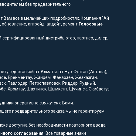
изводителем без предварительного
ят Вам всё в мельчайших подробностях. Компания "Ай
 обновление, апгрейд, апдейт, ремонт
Голосовые
й сертифицированный дистрибьютор, партнер, дилер,
у с доставкой в г.Алматы, в г.Нур-Султан (Астана),
овое, Ерейментау, Жайрем, Жанаозен, Жезказган,
вск, Павлодар, Петропавловск, Риддер, Рудный,
тобе, Хромтау, Шахтинск, Шымкент, Щучинск, Экибастуз
удники оперативно свяжутся с Вами.
Вашего предварительного заказа мы не гарантируем
также доступна без необходимости повторного ввода.
енного согласования.
Все товарные знаки