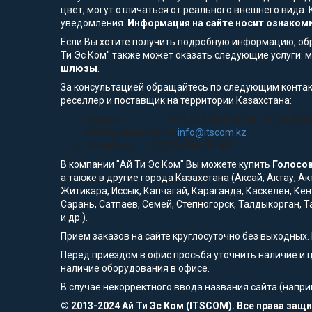
цвет, могут отличаться от реального внешнего вид
уведомления.
Информация на сайте носит ознакоми
Если Вы хотите получить подробную информацию, обра
Ти Эс Ком" также может оказать следующие услуги: м
шлюзы
.
За консультацией обращайтесь по следующим контак
реселлер и поставщик на территории Казахстана:
телефон:
+7 (727) 354-33-55; +7 (727) 3
электронная почта:
info@itscom.kz
WhatsApp:
+7 (775) 554-33-55
В компании "Ай Ти Эс Ком" Вы можете купить
Голосо
а также в другие города Казахстана (Аксай, Актау, А
Житикара, Иссык, Капчагай, Караганда, Каскелен, Кен
Сарань, Сатпаев, Семей, Степногорск, Талдыкорган, Т
и др.).
Прием заказов на сайте круглосуточно без выходных.
Перед приездом в офис просьба уточнить наличие и 
наличие оборудования в офисе.
В случае некорректного ввода названия сайта (напри
© 2013-2024 Ай Ти Эс Ком (ITSCOM). Все права за