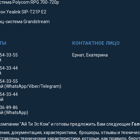
стема Polycom RPG 700-720p
он Yealink SIP-T21P E2
ц-система Grandstream
354-33-55
Ернат, Екатерина
й
354-33-44
й
554-33-55
й (WhatsApp/Viber/Telegram)
554-33-44
ый
736-89-86
й (WhatsApp)
компании "Ай Ти Эс Ком" и готовы предложить Вам следующие
Гол
жения, документация, характеристики, брошюры, отзывы и техниче
авлены технические характеристики, которые, как правило, беру