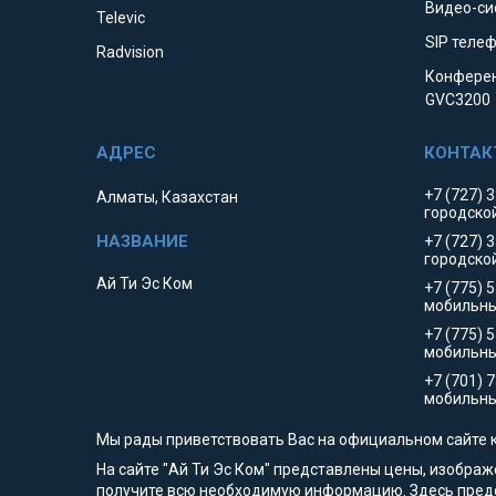
Видео-си
Televic
SIP телеф
Radvision
Конферен
GVC3200
+7 (727) 
Алматы, Казахстан
городско
+7 (727) 
городско
Ай Ти Эс Ком
+7 (775) 
мобильны
+7 (775) 
мобильн
+7 (701) 
мобильны
Мы рады приветствовать Вас на официальном сайте 
На сайте "Ай Ти Эс Ком" представлены цены, изобра
получите всю необходимую информацию. Здесь предст