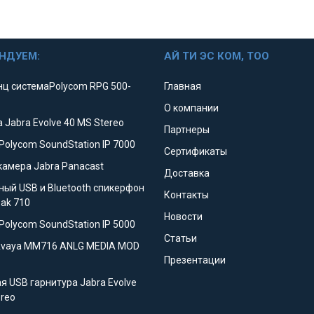
НДУЕМ:
АЙ ТИ ЭС КОМ, ТОО
ц системаPolycom RPG 500-
Главная
О компании
 Jabra Evolve 40 MS Stereo
Партнеры
Polycom SoundStation IP 7000
Сертификаты
камера Jabra Panacast
Доставка
ный USB и Bluetooth спикерфон
Контакты
eak 710
Новости
Polycom SoundStation IP 5000
Статьи
Avaya MM716 ANLG MEDIA MOD
Презентации
я USB гарнитура Jabra Evolve
ereo