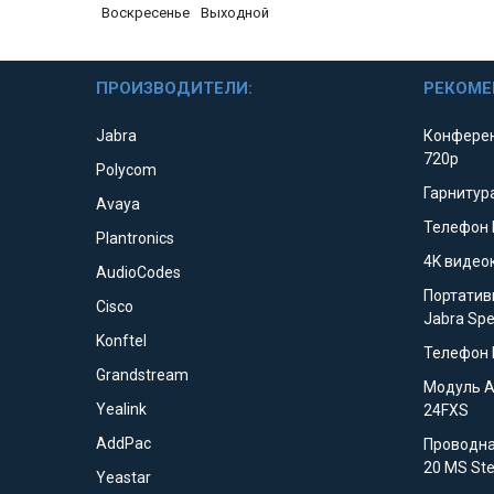
Воскресенье
Выходной
ПРОИЗВОДИТЕЛИ:
РЕКОМЕ
Jabra
Конферен
720p
Polycom
Гарнитура
Avaya
Телефон 
Plantronics
4K видео
AudioCodes
Портатив
Cisco
Jabra Sp
Konftel
Телефон 
Grandstream
Модуль 
Yealink
24FXS
AddPac
Проводна
20 MS St
Yeastar