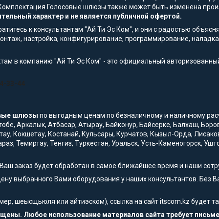
а. Комплектация Голосовые шлюзы также может быть изменена про
тельный характер и не является публичной офертой.
титесь к консультантам "Ай Ти Эс Ком", и они с радостью объясн
онтаж, настройка, конфигурирование, программирование, наладка,
там в компанию "Ай Ти Эс Ком" - это официальный авторизованны
54-33-44
вые шлюзы
по выгодным ценам по безналичному и наличному расчет
ктобе, Аркалык, Атбасар, Атырау, Байконур, Байсерке, Балхаш, Бор
тау, Кокшетау, Костанай, Кульсары, Курчатов, Кызыл-Орда, Лисако
араз, Темиртау, Тенгиз, Туркестан, Уральск, Усть-Каменогорск, Уш
 Ваш заказ будет обработан в самое ближайшее время и наши сотр
цену выбранного Вами оборудования у наших консультантов. Без 
мер, шеысщьюля или айтиэском), ссылка на сайт itscom.kz будет 
щищены. Любое использование материалов сайта требует письм