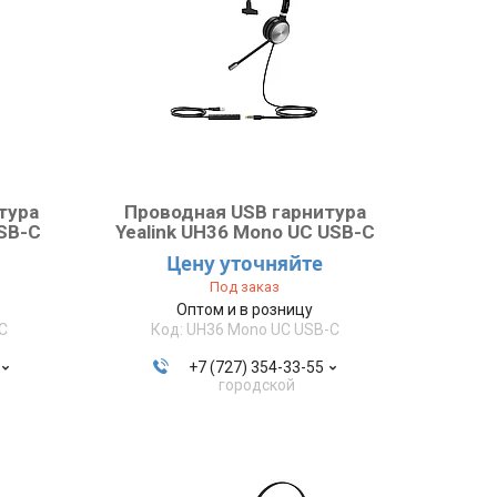
тура
Проводная USB гарнитура
USB-C
Yealink UH36 Mono UC USB-C
Цену уточняйте
Под заказ
Оптом и в розницу
C
UH36 Mono UC USB-C
+7 (727) 354-33-55
городской