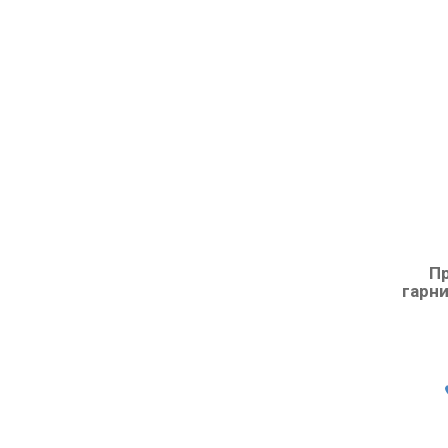
П
гарни