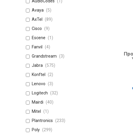
AudioCodes
1
Avaya
5
AxTel
89
Cisco
9
Escene
1
Fanvil
4
Про
Grandstream
3
Jabra
575
Konftel
2
Lenovo
3
Logitech
32
Mairdi
40
Mitel
1
Plantronics
233
Poly
299