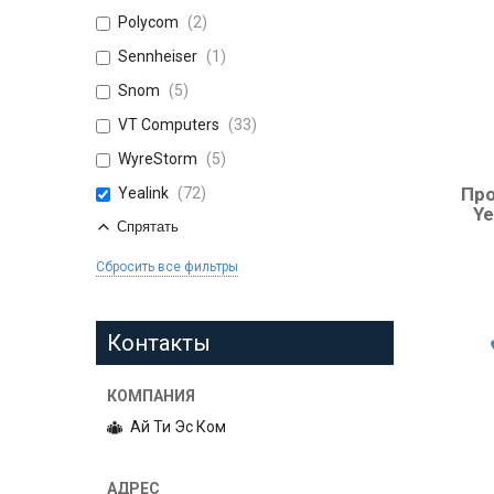
Polycom
2
Sennheiser
1
Snom
5
VT Computers
33
WyreStorm
5
Про
Yealink
72
Ye
Спрятать
Сбросить все фильтры
Контакты
Ай Ти Эс Ком