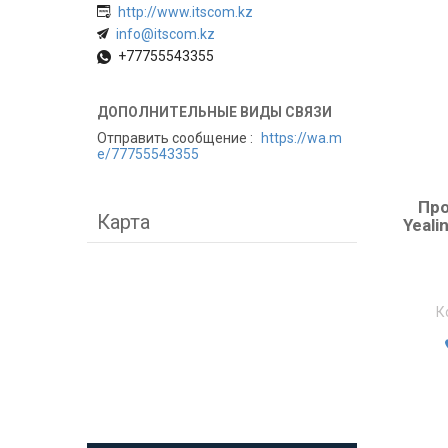
http://www.itscom.kz
info@itscom.kz
+77755543355
Отправить сообщение
https://wa.m
e/77755543355
Про
Карта
Yeali