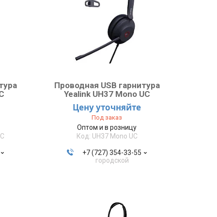
тура
Проводная USB гарнитура
UC
Yealink UH37 Mono UC
Цену уточняйте
Под заказ
Оптом и в розницу
UC
UH37 Mono UC
+7 (727) 354-33-55
городской