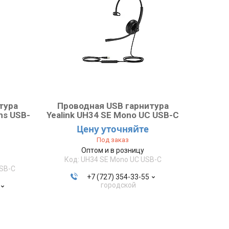
тура
Проводная USB гарнитура
ms USB-
Yealink UH34 SE Mono UC USB-C
Цену уточняйте
Под заказ
Оптом и в розницу
UH34 SE Mono UC USB-C
USB-C
+7 (727) 354-33-55
городской