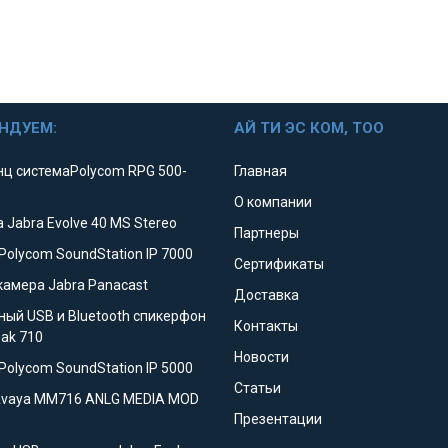
НДУЕМ:
АЙ ТИ ЭС КОМ, ТОО
ц системаPolycom RPG 500-
Главная
О компании
 Jabra Evolve 40 MS Stereo
Партнеры
Polycom SoundStation IP 7000
Сертификаты
камера Jabra Panacast
Доставка
ный USB и Bluetooth спикерфон
Контакты
eak 710
Новости
Polycom SoundStation IP 5000
Статьи
Avaya MM716 ANLG MEDIA MOD
Презентации