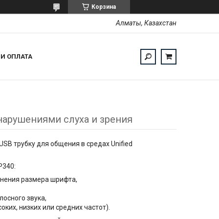
Корзина
Алматы, Казахстан
 И ОПЛАТА
с нарушениями слуха и зрения
SB трубку для общения в средах Unified
P340:
нения размера шрифта,
осного звука,
ких, низких или средних частот).