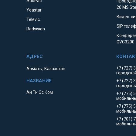
AddPac
Проводна
20 MS St
Yeastar
Видео-си
Televic
SIP телеф
Radvision
Конферен
GVC3200
+7 (727) 
Алматы, Казахстан
городско
+7 (727) 
городско
Ай Ти Эс Ком
+7 (775) 
мобильны
+7 (775) 
мобильн
+7 (701) 
мобильны