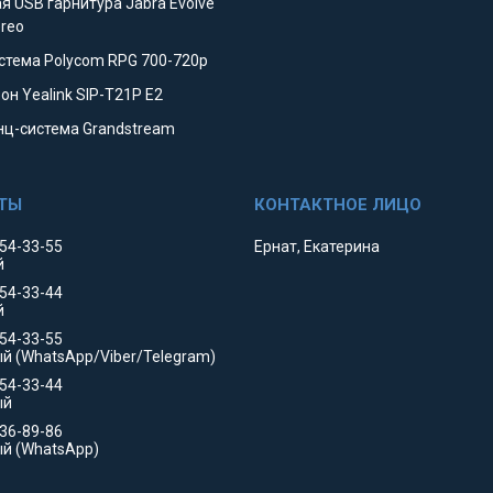
я USB гарнитура Jabra Evolve
ereo
стема Polycom RPG 700-720p
он Yealink SIP-T21P E2
ц-система Grandstream
354-33-55
Ернат, Екатерина
й
354-33-44
й
554-33-55
й (WhatsApp/Viber/Telegram)
554-33-44
ый
736-89-86
й (WhatsApp)