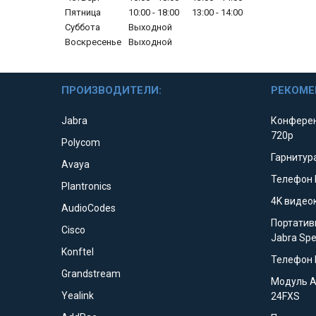
Пятница
10:00
18:00
13:00
14:00
Суббота
Выходной
Воскресенье
Выходной
ПРОИЗВОДИТЕЛИ:
РЕКОМЕ
Jabra
Конферен
720p
Polycom
Гарнитура
Avaya
Телефон 
Plantronics
4K видео
AudioCodes
Портатив
Cisco
Jabra Sp
Konftel
Телефон 
Grandstream
Модуль 
Yealink
24FXS