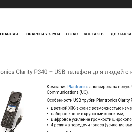
ГЛАВНАЯ
ТОВАРЫ И УСЛУГИ
О НАС
КОНТАКТЫ
ДОСТАВКА
ronics Clarity P340 – USB телефон для людей 
Компания
Plantronics
анонсировала новую U
Communications (UC).
Особенности USB трубки Plantronics Clarity 
цветной ЖК-экран с возможностью изме
наборное поле с крупными кнопками,
цифровое усиление громкости широкопол
4 режима передачи голоса (усиление высо