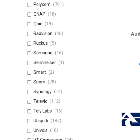
Polycom
701
QNAP
18
Qbic
19
Aud
Radvision
46
Ruckus
5
Samsung
16
Sennheiser
1
Smart
2
Snom
78
Synology
14
Televic
112
Tely Labs
16
Ubiquiti
187
Univois
10