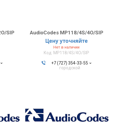
2O/SIP
AudioCodes MP118/4S/4O/SIP
Цену уточняйте
Нет в наличии
P
MP118/4S/4O/SIP
+7 (727) 354-33-55
городской