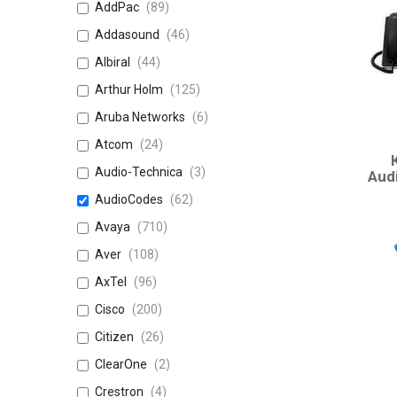
AddPac
89
Addasound
46
Albiral
44
Arthur Holm
125
Aruba Networks
6
Atcom
24
Audio-Technica
3
Aud
AudioCodes
62
Avaya
710
Aver
108
AxTel
96
Cisco
200
Citizen
26
ClearOne
2
Crestron
4