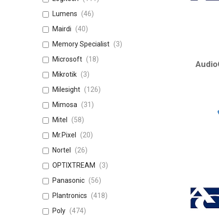
Lumens
46
Mairdi
40
Memory Specialist
3
Microsoft
18
Audio
Mikrotik
3
Milesight
126
Mimosa
31
Mitel
58
Mr.Pixel
20
Nortel
26
OPTIXTREAM
3
Panasonic
56
Plantronics
418
Poly
474