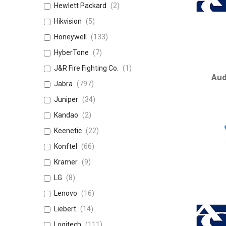
Hewlett Packard
2
Hikvision
5
Honeywell
133
HyberTone
7
J&R Fire Fighting Co.
1
Aud
Jabra
797
Juniper
34
Kandao
2
Keenetic
22
Konftel
66
Kramer
9
LG
8
Lenovo
16
Liebert
14
Logitech
111