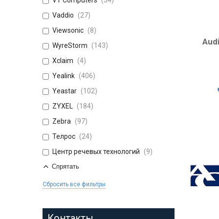
VT Computers
34
Vaddio
27
Viewsonic
8
Aud
WyreStorm
143
Xclaim
4
Yealink
406
Yeastar
102
ZYXEL
184
Zebra
97
Телрос
24
Центр речевых технологий
9
Спрятать
Сбросить все фильтры
Контакты