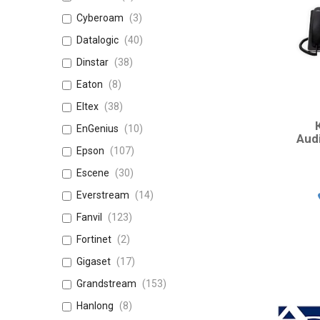
Cyberoam
3
Datalogic
40
Dinstar
38
Eaton
8
Eltex
38
EnGenius
10
Aud
Epson
107
Escene
30
Everstream
14
Fanvil
123
Fortinet
2
Gigaset
17
Grandstream
153
Hanlong
8