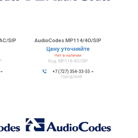
AC/SIP
AudioCodes MP114/4O/SIP
Цену уточняйте
Нет в наличии
P
MP114/4O/SIP
+7 (727) 354-33-55
городской