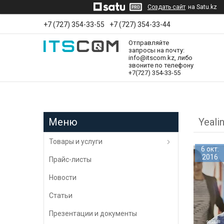
Создать сайт
на Satu.kz
+7 (727) 354-33-55
+7 (727) 354-33-44
Отправляйте
запросы на почту:
info@itscom.kz, либо
звоните по телефону
+7(727) 354-33-55
Yeali
Товары и услуги
6 окт.
2016
Прайс-листы
Новости
Статьи
Презентации и документы