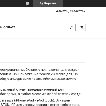
Корзина
Алматы, Казахстан
 И ОПЛАТА
тестирования мобильного приложения для видео-
ением iOS. Приложение Yealink VC Mobile для iOS
дробную информацию на английском языке можно
рограммный клиент, предназначенный для
ое время, в любом месте и в любой сетевой среде.
0 и выше (iPhone, iPad и iPod touch). Оснащен
AT, STUN, ICE для использования в сетях любого типа,