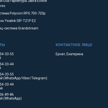
я USB гарнитура Jabra Evolve
ereo
стема Polycom RPG 700-720p
он Yealink SIP-T21P E2
ц-система Grandstream
354-33-55
Ернат, Екатерина
й
354-33-44
й
554-33-55
й (WhatsApp/Viber/Telegram)
554-33-44
ый
736-89-86
й (WhatsApp)