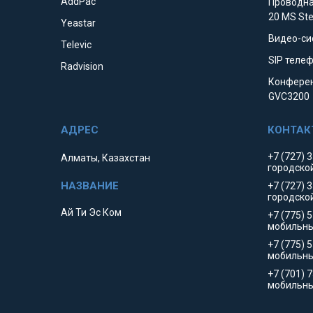
AddPac
Проводна
20 MS St
Yeastar
Видео-си
Televic
SIP телеф
Radvision
Конферен
GVC3200
+7 (727) 
Алматы, Казахстан
городско
+7 (727) 
городско
Ай Ти Эс Ком
+7 (775) 
мобильны
+7 (775) 
мобильн
+7 (701) 
мобильны