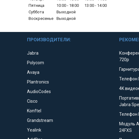
Пятница
10:00
18:00
13:00
14:00
Суббота
Выходной
Воскресенье
Выходной
ПРОИЗВОДИТЕЛИ:
РЕКОМЕ
Jabra
Конферен
720p
Polycom
Гарнитура
Avaya
Телефон 
Plantronics
4K видео
AudioCodes
Портатив
Cisco
Jabra Sp
Konftel
Телефон 
Grandstream
Модуль 
Yealink
24FXS