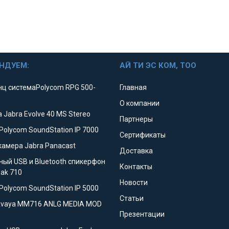
НДУЕМ:
АЙ ТИ ЭС КОМ, ТОО
ц системаPolycom RPG 500-
Главная
О компании
 Jabra Evolve 40 MS Stereo
Партнеры
Polycom SoundStation IP 7000
Сертификаты
камера Jabra Panacast
Доставка
ный USB и Bluetooth спикерфон
Контакты
eak 710
Новости
Polycom SoundStation IP 5000
Статьи
Avaya MM716 ANLG MEDIA MOD
Презентации