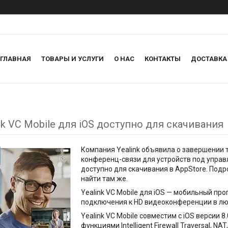
ГЛАВНАЯ
ТОВАРЫ И УСЛУГИ
О НАС
КОНТАКТЫ
ДОСТАВКА
nk VC Mobile для iOS доступно для скачивания
Компания Yealink объявила о завершении 
конференц-связи для устройств под управл
доступно для скачивания в AppStore. По
найти там же.
Yealink VC Mobile для iOS — мобильный п
подключения к HD видеоконференции в люб
Yealink VC Mobile совместим с iOS версии 8.
функциями Intelligent Firewall Traversal, N