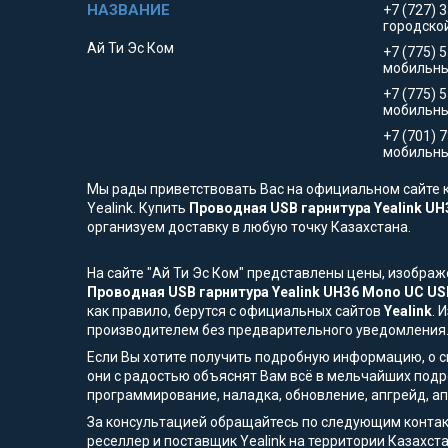
+7 (727) 
городско
Ай Ти Эс Ком
+7 (775) 
мобильны
+7 (775) 
мобильн
+7 (701) 
мобильны
Мы рады приветствовать Вас на официальном сайте к
Yealink. Купить
Проводная USB гарнитура Yealink U
организуем доставку в любую точку Казахстана.
На сайте "Ай Ти Эс Ком" представлены цены, изобра
Проводная USB гарнитура Yealink UH36 Mono UC US
как правило, берутся с официальных сайтов
Yealink
. 
производителем без предварительного уведомления
Если Вы хотите получить подробную информацию, о сп
они с радостью объяснят Вам всё в мельчайших подр
программирование, наладка, обновление, апгрейд, а
За консультацией обращайтесь по следующим контак
реселлер и поставщик Yealink на территории Казахста