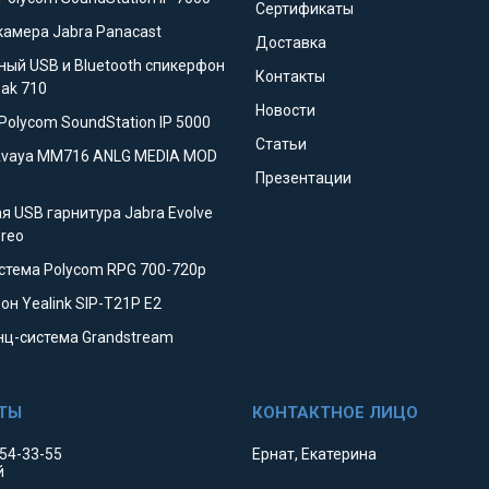
Сертификаты
камера Jabra Panacast
Доставка
ный USB и Bluetooth спикерфон
Контакты
eak 710
Новости
Polycom SoundStation IP 5000
Статьи
Avaya MM716 ANLG MEDIA MOD
Презентации
я USB гарнитура Jabra Evolve
ereo
стема Polycom RPG 700-720p
он Yealink SIP-T21P E2
ц-система Grandstream
354-33-55
Ернат, Екатерина
й