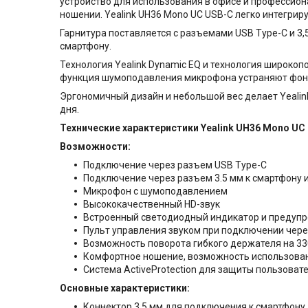
устройство для использования в офисе и профессион
ношении. Yealink UH36 Mono UC USB-C легко интегриру
Гарнитура поставляется с разъемами USB Type-C и 3
смартфону.
Технология Yealink Dynamic EQ и технология широко
функция шумоподавления микрофона устраняют фоно
Эргономичный дизайн и небольшой вес делает Yealin
дня.
Технические характеристики Yealink UH36 Mono UC
Возможности:
Подключение через разъем USB Type-C
Подключение через разъем 3.5 мм к смартфону
Микрофон с шумоподавлением
Высококачественный HD-звук
Встроенный светодиодный индикатор и преду
Пульт управления звуком при подключении чере
Возможность поворота гибкого держателя на 3
Комфортное ношение, возможность использован
Система ActiveProtection для защиты пользоват
Основные характеристики:
Коннектор 3.5 мм для подключения к смартфону