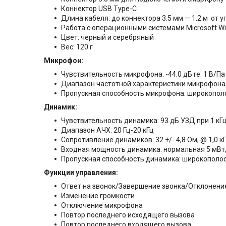
Коннектор USB Type-C
Длина кабеля: до коннектора 3.5 мм — 1.2 м от 
Работа с операционными системами Microsoft W
Цвет: черный и серебряный
Вес: 120 г
Микрофон:
Чувствительность микрофона: -44.0 дБ re. 1 В/П
Диапазон частотной характеристики микрофона:
Пропускная способность микрофона: широкополо
Динамик:
Чувствительность динамика: 93 дБ УЗД при 1 кГц
Диапазон АЧХ: 20 Гц-20 кГц
Сопротивление динамиков: 32 +/- 4,8 Ом, @ 1,0 к
Входная мощность динамика: нормальная 5 мВт,
Пропускная способность динамика: широкополос
Функции управления:
Ответ на звонок/Завершение звонка/Отклонени
Изменение громкости
Отключение микрофона
Повтор последнего исходящего вызова
Повтор последнего входящего вызова