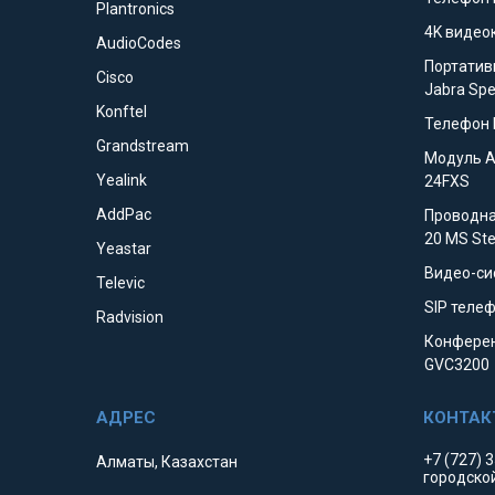
Plantronics
4K видео
AudioCodes
Портатив
Cisco
Jabra Sp
Konftel
Телефон 
Grandstream
Модуль 
Yealink
24FXS
AddPac
Проводна
20 MS St
Yeastar
Видео-си
Televic
SIP телеф
Radvision
Конферен
GVC3200
+7 (727) 
Алматы, Казахстан
городско