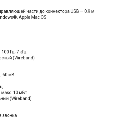
управляющей части до коннектора USB — 0.9 м
indows®, Apple Mac OS
а
 100 Гц-7 кГц
сный (Wireband)
, 60 мВ
Гц
 макс. 10 мВт
ный (Wireband)
е звонка