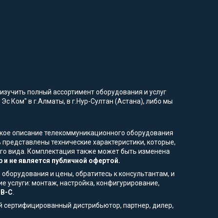
изучить полный ассортимент оборудования и услуг
Эс Ком" в г.Алматы, в г.Нур-Султан (Астана), либо мы
еское описание телекоммуникационного оборудования
 представлены технические характеристики, которые,
него вида. Комплектация также может быть изменена
 и не является публичной офертой.
 оборудования и цены, обратитесь к консультантам, и
е услуги: монтаж, настройка, конфигурирование,
SB-C
.
й сертифицированный дистрибьютор, партнер, дилер,