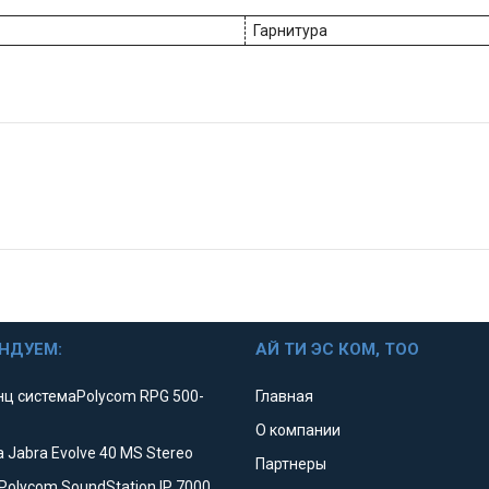
Гарнитура
НДУЕМ:
АЙ ТИ ЭС КОМ, ТОО
ц системаPolycom RPG 500-
Главная
О компании
 Jabra Evolve 40 MS Stereo
Партнеры
Polycom SoundStation IP 7000