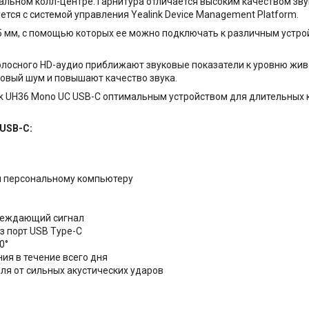
альном колл-центре. Гарнитура отличается высоким качеством зв
ется с системой управления Yealink Device Management Platform.
,5 мм, с помощью которых ее можно подключать к различным устр
полосного HD-аудио приближают звуковые показатели к уровню жи
вый шум и повышают качество звука.
k UH36 Mono UC USB-C оптимальным устройством для длительных 
 USB-C:
 и персональному компьютеру
преждающий сигнал
з порт USB Type-C
30°
ия в течение всего дня
еля от сильных акустических ударов