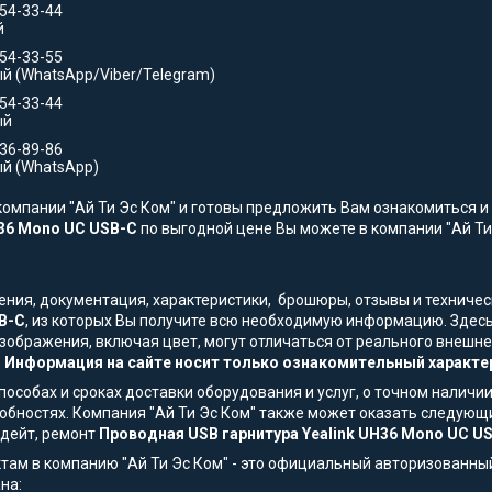
354-33-44
й
554-33-55
й (WhatsApp/Viber/Telegram)
554-33-44
ый
736-89-86
й (WhatsApp)
омпании "Ай Ти Эс Ком" и готовы предложить Вам ознакомиться и 
H36 Mono UC USB-C
по выгодной цене Вы можете в компании "Ай Ти 
жения, документация, характеристики, брошюры, отзывы и технич
B-C
, из которых Вы получите всю необходимую информацию. Здесь
Изображения, включая цвет, могут отличаться от реального внеш
.
Информация на сайте носит только ознакомительный характер
особах и сроках доставки оборудования и услуг, о точном наличии
обностях. Компания "Ай Ти Эс Ком" также может оказать следующи
пдейт, ремонт
Проводная USB гарнитура Yealink UH36 Mono UC U
там в компанию "Ай Ти Эс Ком" - это официальный авторизованны
на: