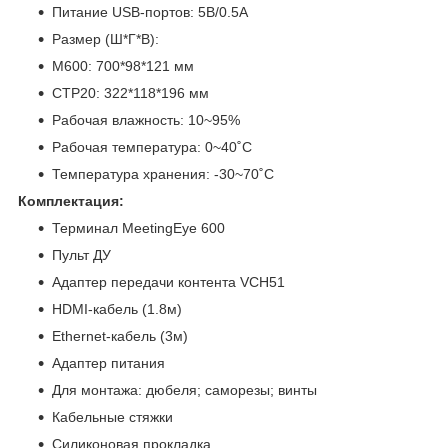
Питание USB-портов: 5В/0.5А
Размер (Ш*Г*В):
M600: 700*98*121 мм
CTP20: 322*118*196 мм
Рабочая влажность: 10~95%
Рабочая температура: 0~40˚C
Температура хранения: -30~70˚C
Комплектация:
Терминал MeetingEye 600
Пульт ДУ
Адаптер передачи контента VCH51
HDMI-кабель (1.8м)
Ethernet-кабель (3м)
Адаптер питания
Для монтажа: дюбеля; саморезы; винты
Кабельные стяжки
Силиконовая прокладка