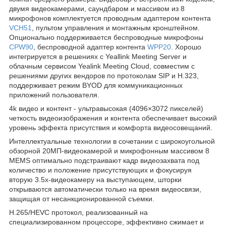
двумя видеокамерами, саундбаром и массивом из 8
микрофонов комплектуется проводным адаптером контента
VCH51
, пультом управления и монтажным кронштейном.
Опционально поддерживается беспроводные микрофоны
CPW90
, беспроводной адаптер контента
WPP20
. Хорошо
интегрируется в решениях с Yeallink Meeting Server и
облачным сервисом Yealink Meeting Cloud, совместим с
решениями других вендоров по протоколам SIP и H.323,
поддерживает режим BYOD для коммуникационных
приложений пользователя.
4k видео и контент - ультравысокая (4096×3072 пикселей)
четкость видеоизображения и контента обеспечивает высокий
уровень эффекта присутствия и комфорта видеосовещаний.
Интеллектуальные технологии в сочетании с широкоугольной
обзорной 20МП-видеокамерой и микрофонным массивом 8
MEMS оптимально подстраивают кадр видеозахвата под
количество и положение присутствующих и фокусируя
вторую 3.5х-видеокамеру на выступающем, шторки
открываются автоматически только на время видеосвязи,
защищая от несанкционированной съемки.
H.265/HEVC протокол, реализованный на
специализированном процессоре, эффективно сжимает и