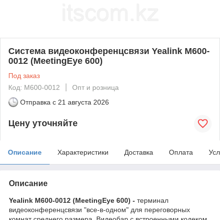
Система видеоконференцсвязи Yealink M600-
0012 (MeetingEye 600)
Под заказ
Код: M600-0012
Опт и розница
Отправка с
21 августа 2026
Цену уточняйте
Описание
Характеристики
Доставка
Оплата
Усл
Описание
Yealink M600-0012 (MeetingEye 600) -
терминал
видеоконференцсвязи "все-в-одном" для переговорных
комнат среднего размера. Видеобар с встроенными кодеком,