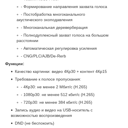
- Формирование направления захвата голоса
- Постобработка многоканального
акустического эхоподавления
- Многоканальная дереверберация
- Полнодуплексный захват голоса на большом
расстоянии
- Автоматическая регулировка усиления
- CNG/PLC/AJB/De-Rerb
Функции:
Качество картинки: видео 4Кр30 + контент 4Кp15
Требование к полосе пропускания:
- 4Кp30: не менее 2 Мбит/с (H.265)
- 1080p30: не менее 512 кбит/с (H.265)
- 720p30: не менее 384 кбит/с (H.265)
Запись аудио и видео на USB-носитель с
возможностью воспроизведения
DND (не беспокоить)