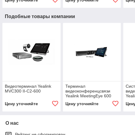
Цену уточняйте
Цену уточняйте
Цен
Подобные товары компании
Видеотерминал Yealink
Терминал
Сис
MVC300 II-C2-600
видеоконференцсвязи
вид
Yealink MeetingEye 600
Yeal
M600-0051
Цену уточняйте
Цену уточняйте
Цен
О нас
Рейтинг не сформирован