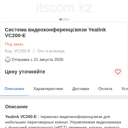
Система видеоконференцсвязи Yealink
VC200-E
Под заказ
Код: VC200-E
Опт и розница
Отправка с
21 августа 2026
Цену уточняйте
Описание
Характеристики
Доставка
Оплата
Усл
Описание
Yealink VC200-E -
терминал видеоконференцсвязи для
небольших переговорных комнат. Управляемая видеокамера
с функцией электронного (еPTZ) движения: наклон, поворот,