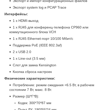
Экспорт и импорт конфигурационных файлов
Экспорт system log и PCAP Trace
Интерфейсы:
1 x HDMI-выход
1 x RJ45 для конференц-телефона CP960 или
коммутационного блока VCH
1 x RJ45 Ethernet-порт 10/100 Мбит/с
Поддержка PoE (IEEE 802.3af)
2 x USB 2.0
1 x Line-out (3.5 мм)
Cлот для замка Kensington
Кнопка сброса настроек
Физические характеристики:
Потребление: режим ожидания <6.5 Вт, в рабочем
состоянии 7 Вт, макс. 8 Вт.
Размер (Ш*Г*В):
Кодек: 300*70*87 мм
Пульт ДУ: 190*55*24 мм