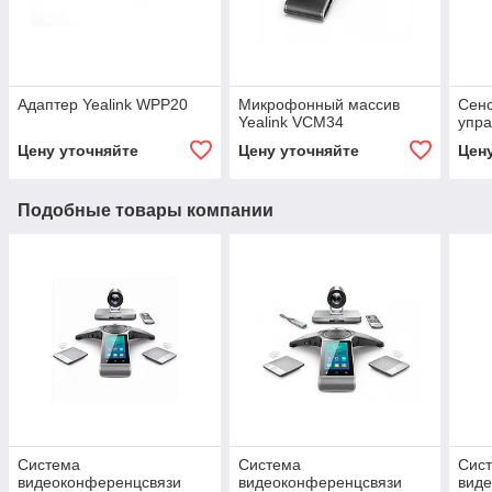
Адаптер Yealink WPP20
Микрофонный массив
Сен
Yealink VCM34
упра
Цену уточняйте
Цену уточняйте
Цен
Подобные товары компании
Система
Система
Сис
видеоконференцсвязи
видеоконференцсвязи
вид