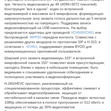
зум. Четкость видеозахвата до 4К (4096×3072 пикселей).
Конструкция "все в одном": кодек со встроенной
видеокамерой и массивом из 6 микрофонов, формирующих
широкоугольную зону захвата голоса дальностью до 5 метров
направленностью на говорящего. Поддержка записи
видеоконференций на USB-накопитель. На выбор
предлагаются адаптеры для проводной
VCH50
/
VCH51
или
беспроводной
WPP20
передачи контента. Совместим с
решениями других вендоров по протоколам SIP и H.323, в
сочетании с
VCH51
, поддерживает режим BYOD для
коммуникационных приложений пользователя.
Широкий угол захвата видеокамеры 103° и встроенной
микрофонной панели 150° позволяет всем присутствующим,
находясь близко к экрану в небольшом помещении, быть
видимыми и слышимыми удаленным собеседникам и
полноценно участвовать в видеоконференции.
H.265/HEVC протокол, реализованный на
специализированном процессоре, эффективно сжимает и
обрабатывает видеоизображение, защищая от
нестабильностей в каналах связи. Передача видео четкостью
1080р обеспечивается в полосе пропускания от 512 кбит/с и
защищена от потерь до 30% видеопакетов.