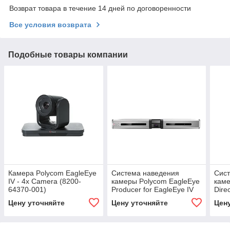
Возврат товара в течение 14 дней по договоренности
Все условия возврата
Подобные товары компании
Камера Polycom EagleEye
Система наведения
Сист
IV - 4x Camera (8200-
камеры Polycom EagleEye
каме
64370-001)
Producer for EagleEye IV
Dire
camera (2215-69791-114)
IV-1
Цену уточняйте
Цену уточняйте
Цен
6942