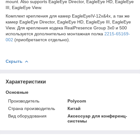
mount. Also supports EagleEye Director, EagleEye HD, EagleEye
III, EagleEye View.
Комплект крепления для камер EagleEyeIV-12x&4x, а так же
камер EagleEye Director, EagleEye HD, EagleEye III, EagleEye
View. Для крепления кодека RealPresence Group 3x0 и 500
используется дополнительно монтажная полка
2215-65169-
002
(приобретается отдельно).
Скрыть
Характеристики
Основные
Производитель
Polycom
Страна производитель
Китай
Вид оборудования
Аксессуар для конференц-
системы