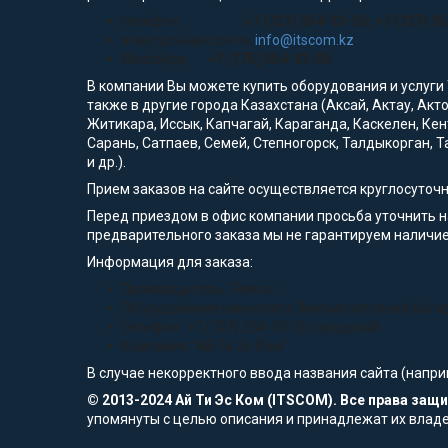
телефон:
+7 (727) 354-33-55; +7 (727) 3
электронная почта:
info@itscom.kz
WhatsApp:
+7 (775) 554-33-55
В компании Вы можете купить оборудования и услуги
также в другие города Казахстана (Аксай, Актау, Акт
Житикара, Иссык, Капчагай, Караганда, Каскелен, Кен
Сарань, Сатпаев, Семей, Степногорск, Талдыкорган, Т
и др.).
Прием заказов на сайте осуществляется круглосуточ
Перед приездом в офис компании просьба уточнить 
предварительного заказа мы не гарантируем наличие 
Информация для заказа:
Производитель: Televic
Оборудование или услуга: Аккумуляторная батарея
Телефон: +7 (727) 354-33-55 городской
Компания "Ай Ти Эс Ком"
В случае некорректного ввода названия сайта (напри
© 2013-2024 Ай Ти Эс Ком (ITSCOM). Все права за
упомянуты с целью описания и принадлежат их влад