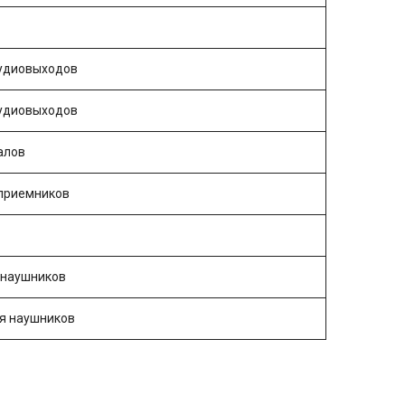
аудиовыходов
аудиовыходов
алов
 приемников
 наушников
я наушников