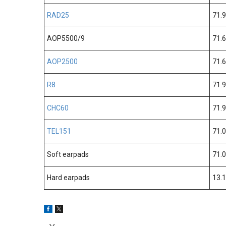
RAD25
71.
AOP5500/9
71.
AOP2500
71.
R8
71.
CHC60
71.
TEL151
71.
Soft earpads
71.
Hard earpads
13.