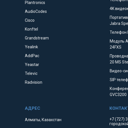
Plantronics
4K видео
AudioCodes
Портатив
Cisco
Jabra Sp
Konftel
Телефон 
Grandstream
Модуль 
Yealink
24FXS
AddPac
Проводна
20 MS St
Yeastar
Видео-си
Televic
SIP телеф
Radvision
Конферен
GVC3200
+7 (727) 
Алматы, Казахстан
городско