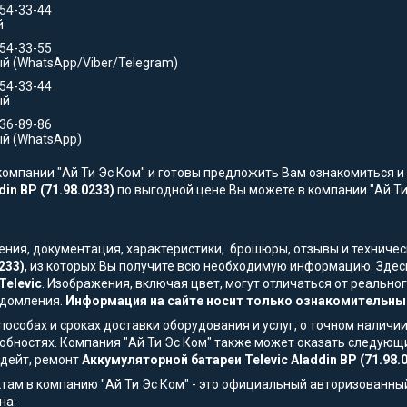
354-33-44
й
554-33-55
й (WhatsApp/Viber/Telegram)
554-33-44
ый
736-89-86
й (WhatsApp)
омпании "Ай Ти Эс Ком" и готовы предложить Вам ознакомиться и 
in BP (71.98.0233)
по выгодной цене Вы можете в компании "Ай Ти 
жения, документация, характеристики, брошюры, отзывы и технич
233)
, из которых Вы получите всю необходимую информацию. Здес
Televic
. Изображения, включая цвет, могут отличаться от реальн
едомления.
Информация на сайте носит только ознакомительный
особах и сроках доставки оборудования и услуг, о точном наличии
обностях. Компания "Ай Ти Эс Ком" также может оказать следующи
пдейт, ремонт
Аккумуляторной батареи Televic Aladdin BP (71.98.
там в компанию "Ай Ти Эс Ком" - это официальный авторизованны
на: