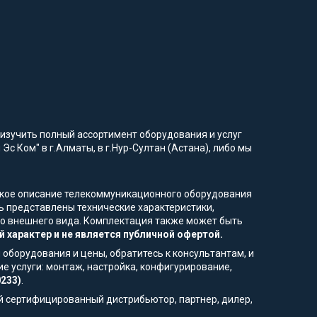
изучить полный ассортимент оборудования и услуг
Эс Ком" в г.Алматы, в г.Нур-Султан (Астана), либо мы
еское описание телекоммуникационного оборудования
ь представлены технические характеристики,
ого внешнего вида. Комплектация также может быть
 характер и не является публичной офертой.
 оборудования и цены, обратитесь к консультантам, и
е услуги: монтаж, настройка, конфигурирование,
0233)
.
й сертифицированный дистрибьютор, партнер, дилер,