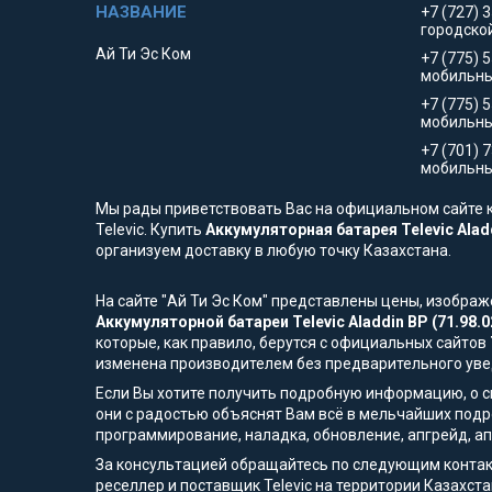
+7 (727) 
городско
Ай Ти Эс Ком
+7 (775) 
мобильны
+7 (775) 
мобильн
+7 (701) 
мобильны
Мы рады приветствовать Вас на официальном сайте к
Televic. Купить
Аккумуляторная батарея Televic Aladd
организуем доставку в любую точку Казахстана.
На сайте "Ай Ти Эс Ком" представлены цены, изобра
Аккумуляторной батареи Televic Aladdin BP (71.98.0
которые, как правило, берутся с официальных сайтов
изменена производителем без предварительного ув
Если Вы хотите получить подробную информацию, о сп
они с радостью объяснят Вам всё в мельчайших подр
программирование, наладка, обновление, апгрейд, а
За консультацией обращайтесь по следующим контак
реселлер и поставщик Televic на территории Казахста