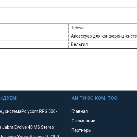
Televic
Аксессуар для конференц-сист
Бельгия
НДУЕМ:
АЙ ТИ ЭС КОМ, ТОО
ц системаPolycom RPG 500-
Главная
О компании
 Jabra Evolve 40 MS Stereo
Партнеры
Polycom SoundStation IP 7000