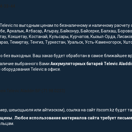
54-33-44
Televic по выгодным ценам по безналичному и наличному расчету с 
обе, Аркалык, Атбасар, Атырау, Байконур, Байсерке, Балхаш, Боро
тау, Кокшетау, Костанай, Кульсары, Курчатов, Кызыл-Орда, Лисако
араз, Темиртау, Тенгиз, Туркестан, Уральск, Усть-Каменогорск, Уш
но без выходных. Ваш заказ будет обработан в самое ближайшее в
наличие выбранного Вами
Аккумуляторных батарей Televic Aladdin
оборудования Televic в офисе.
 Televic Aladdin BP (71.98.0233)
мер, шеысщьюля или айтиэском), ссылка на сайт itscom.kz будет 
щищены. Любое использование материалов сайта требует письм
ельцам.