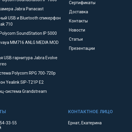
Сертификаты
камера Jabra Panacast
Доставка
ный USB и Bluetooth спикерфон
Контакты
eak 710
Новости
Polycom SoundStation IP 5000
Статьи
Avaya MM716 ANLG MEDIA MOD
Презентации
я USB гарнитура Jabra Evolve
ereo
стема Polycom RPG 700-720p
он Yealink SIP-T21P E2
ц-система Grandstream
354-33-55
Ернат, Екатерина
й