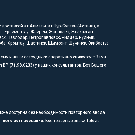
доставкой в г.Алматы, в г.Нур-Султан (Астана), а
вое, Ерейментау, Жайрем, Жанаозен, Жезказган,
вск, Павлодар, Петропавловск, Риддер, Рудный,
тобе, Хромтау, Шахтинск, Шымкент, Щучинск, Экибастуз
ремя и наши сотрудники оперативно свяжутся с Вами.
 BP (71.98.0233)
у наших консультантов. Без Вашего
также доступна без необходимости повторного ввода.
енного согласования.
Все товарные знаки Televic