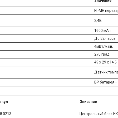
Значение
Ni-MH перез
2,4В
1600 мАч
До 52 часов
4мВт/м.кв.
270 град.
49 х 29 х 14,5
Датчик темп
BP батарея –
икул
Описание
98.0213
Центральный блок ИК