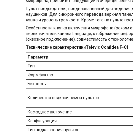
микрофона, приоритет, следующий в очереди, селект
Пульт председателя, предназначенный для ведения
наушников. Для синхронного перевода верхняя пане
языка и уровень громкости. Кроме того на пульте п
Особенности: кнопка включения микрофона (режим об
переключатель канала Language, отображение информа
(сквозное подключение), совместимость с технологией
Технические характеристикиTelevic Confidea F-CI
Параметр
Тип
Формфактор
Битность
Количество подключаемых пультов
Каскадное включение
Конфигурация
Тип подключения пультов