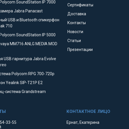
Polycom SoundStation IP 7000
Сертификаты
камера Jabra Panacast
Доставка
ный USB и Bluetooth спикерфон
Контакты
eak 710
Новости
Polycom SoundStation IP 5000
Статьи
Avaya MM716 ANLG MEDIA MOD
Презентации
я USB гарнитура Jabra Evolve
ereo
стема Polycom RPG 700-720p
он Yealink SIP-T21P E2
ц-система Grandstream
354-33-55
Ернат, Екатерина
й