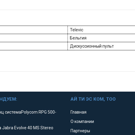
Televic
Бельгия
Дискуссионный пульт
НДУЕМ:
АЙ ТИ ЭС КОМ, ТОО
ц системаPolycom RPG 500-
Главная
О компании
 Jabra Evolve 40 MS Stereo
Партнеры