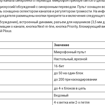
ор канала синхронного перевода. Микрофон приобретается отдель
 дискуссий/обсуждений с синхронным переводом. Пульт оснащен 
ль оснащена селектором каналов и регулятором громкости. На ин
редседателя размещены кнопки приоритета и включения следующег
суждения), встроенный динамик, разъем для наушников (3,5 мм дж
ции о канале, кнопка Next-in-line, кнопка Priority, блокирующий 
 Plixus.
Значение
Микрофонный пульт
Настольный, врезной
16-бит
до 50 на один блок
до 200 при каскадировании
до 4-х блоков в цепь
Ведомый
4-х ветка или 2-х петля