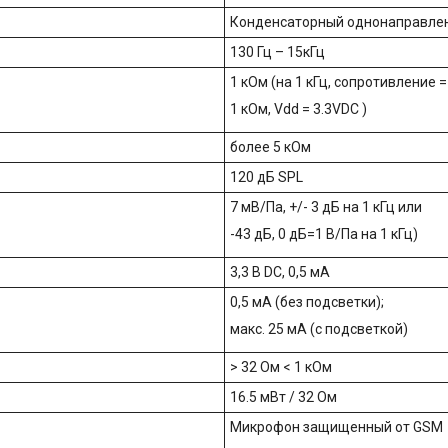
Конденсаторный однонаправле
130 Гц – 15кГц
1 кОм (на 1 кГц, сопротивление =
1 кОм, Vdd = 3.3VDC )
более 5 кОм
120 дБ SPL
7 мВ/Па, +/- 3 дБ на 1 кГц или
-43 дБ, 0 дБ=1 В/Па на 1 кГц)
3,3 В DC, 0,5 мА
0,5 мА (без подсветки);
макс. 25 мА (с подсветкой)
> 32 Ом < 1 кОм
16.5 мВт / 32 Ом
Микрофон защищенный от GSM