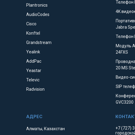
Телефон 
Plantronics
4K видео
AudioCodes
Портатив
Cisco
Jabra Sp
Konftel
Телефон 
Grandstream
Модуль 
Yealink
24FXS
AddPac
Проводна
20 MS St
Yeastar
Видео-си
Televic
SIP телеф
Radvision
Конферен
GVC3200
+7 (727) 
Алматы, Казахстан
городско