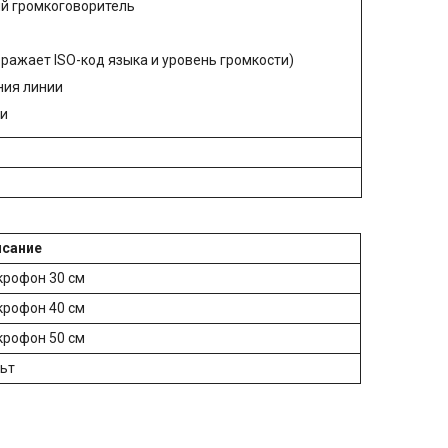
й громкоговоритель
ажает ISO-код языка и уровень громкости)
ния линии
ти
исание
рофон 30 см
рофон 40 см
рофон 50 см
ьт