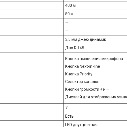
400 м
80 м
—
—
3,5 мм джек/динамик
Два RJ 45
Кнопка включения микрофона
Кнопка Next-in-line
Кнопка Priority
Селектор каналов
Кнопки громкости + и —
Дисплей для отображения языка
7
Есть
LED двухцветная