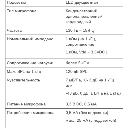
Подсветка
LED двухцветная
Тип микрофона
Конденсаторный
однонаправленный
кардиоидный
Частота
130 Гц – 15кГц
Номинальный импеданс
1 кОм (на 1 кГц,
сопротивление =
1 кОм, Vdd = 3.3VDC )
Сопротивление нагрузки
более 5 кОм
Макс SPL на 1 кГц
120 дБ SPL
Чувствительность
7 мВ/Па, +/- 3 дБ на 1 кГц
или
-43 дБ, 0 дБ=1 В/Па на 1 кГц)
Питание микрофона
3,3 В DC, 0,5 мА
Потребление микрофона
0,5 мА (без подсветки);
макс. 25 мА (с подсветкой)