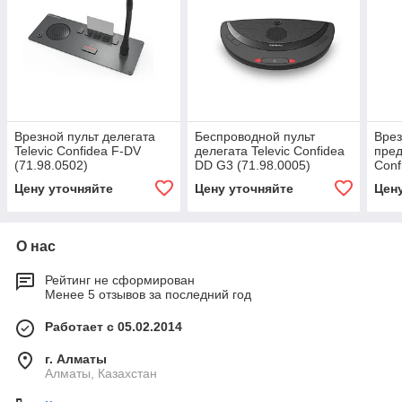
Врезной пульт делегата
Беспроводной пульт
Врез
Televic Confidea F-DV
делегата Televic Confidea
пред
(71.98.0502)
DD G3 (71.98.0005)
Conf
(71.
Цену уточняйте
Цену уточняйте
Цен
О нас
Рейтинг не сформирован
Менее 5 отзывов за последний год
Работает с 05.02.2014
г. Алматы
Алматы, Казахстан