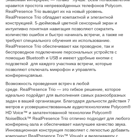
нравится простота непревзойденных телефонов Polycom.
RealPresence Trio выводит их на новый уровень.
RealPresence Trio обладает компактной и элегантной
конструкцией. 5-дюймовый цветной сенсорный экран и
интуитивно понятная навигация позволяют сократить
количество ошибок и быстро начинать встречи, а также не
требуют специального обучения их использованию.
RealPresence Trio обеспечивают как проводное, так и
беспроводное подключение персональных устройств с
помощью Bluetooth и USB и имеют удобные кнопки с
подсветкой для каждого участника встречи, которые
позволяют отключать микрофон и управлять
конференцсвязью.
Возможность проведения встреч в любой
среде. RealPresence Trio — это гибкое решение, которое
идеально подойдет для выполнения самых разнообразных
задач в вашей организации. Благодаря дальности действия 7
метров и усовершенствованным аудиотехнологиям Polycom®
HD Voice™ и запатентованной технологии Polycom®
NoiseBlock™ RealPresence Trio отлично подходит для любого
конференц-зала и обеспечивает наилучшее качество звука.
Инновационная конструкция позволяет с легкостью добавить
компонент RealPresence Trio™ Visual+ и видеокамеру с