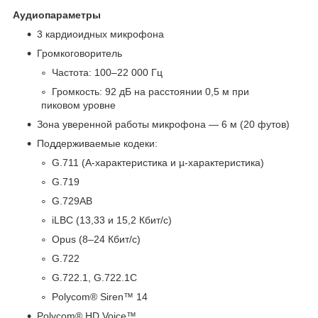
Аудиопараметры
3 кардиоидных микрофона
Громкоговоритель
Частота: 100–22 000 Гц
Громкость: 92 дБ на расстоянии 0,5 м при
пиковом уровне
Зона уверенной работы микрофона — 6 м (20 футов)
Поддерживаемые кодеки:
G.711 (A-характеристика и µ-характеристика)
G.719
G.729AB
iLBC (13,33 и 15,2 Кбит/с)
Opus (8–24 Кбит/с)
G.722
G.722.1, G.722.1C
Polycom® Siren™ 14
Polycom® HD Voice™