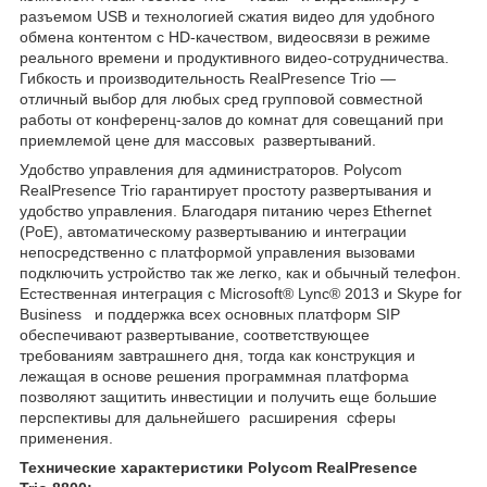
разъемом USB и технологией сжатия видео для удобного
обмена контентом с HD-качеством, видеосвязи в режиме
реального времени и продуктивного видео-сотрудничества.
Гибкость и производительность RealPresence Trio —
отличный выбор для любых сред групповой совместной
работы от конференц-залов до комнат для совещаний при
приемлемой цене для массовых развертываний.
Удобство управления для администраторов. Polycom
RealPresence Trio гарантирует простоту развертывания и
удобство управления. Благодаря питанию через Ethernet
(PoE), автоматическому развертыванию и интеграции
непосредственно с платформой управления вызовами
подключить устройство так же легко, как и обычный телефон.
Естественная интеграция с Microsoft® Lync® 2013 и Skype for
Business и поддержка всех основных платформ SIP
обеспечивают развертывание, соответствующее
требованиям завтрашнего дня, тогда как конструкция и
лежащая в основе решения программная платформа
позволяют защитить инвестиции и получить еще большие
перспективы для дальнейшего расширения сферы
применения.
Технические характеристики Polycom RealPresence