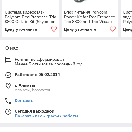
Система видеосвязи
Блок питания Polycom
Сис
Polycom RealPresence Trio
Power Kit for RealPresence
вид
8800 Collab. Kit (Skype for
Trio 8800 and Trio Visual+
Poly
Business edition, Partner
(7200-23490-101)
8500
Цену уточняйте
Цену уточняйте
Цен
Premier)
(Sky
Busi
О нас
Рейтинг не сформирован
Менее 5 отзывов за последний год
Работает с 05.02.2014
г. Алматы
Алматы, Казахстан
Контакты
Сегодня выходной
Показать весь график работы