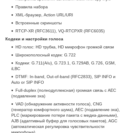
Правила набора
XML-браузер, Action URL/URI
Встроенные скриншоты
RTCP-XR (RFC3611), VQ-RTCPXR (RFC6035)
Кодеки и настройки голоса
HD голос: HD трубка, HD микрофон громкой связи
Широкополосный кодек: G.722
Кодеки: G.711(A/u), G.723.1, G.729AB, G.726, GSM,
iLBC
DTMF: In-band, Out-of-band (RFC2833), SIP INFO и
Auto or SIP INFO
Full-duplex (полнодуплексная) громкая связь с AEC
(подавление эха)
VAD (обнаружение активности голоса), CNG
(генератор комфортного шума), AEC (подавление эха),
PLC (маркирование потери пакета с медиа-данными),
AJB (адаптивный буфер для голосовых пакетов), AGC
(автоматическая регулировка чувствительности
микрофона)