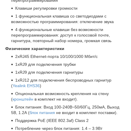
перепрограммирования
Клавиши регулировки громкости
1 функциональная клавиша со светодиодами с
возможностью программирования: отключение звука
4 функциональные клавиши без возможности
перепрограммирования: доступ к голосовой почте,
гарнитура, повторный набор номера, громкая связь
Физические характеристики
2хRJ45 Ethernet-порта 10/100/1000 Мбит/с
1хRJ9 для подключения трубки
1хRJ9 для подключения гарнитуры
1xRJ12 для подключения беспроводных гарнитур
(
Yealink EHS36
)
Опциональная возможность крепления на стену
(
кронштейн
в комплект не входит).
Блок питания: Вход 100-240В~50/60Гц, 250мА, Выход
5В, 1.2А (
блок питания
не входит в комплект поставки).
Поддержка PoE (IEEE 802.3af) Class 2
Потребление через блок питания: 1.4 – 3.9Вт