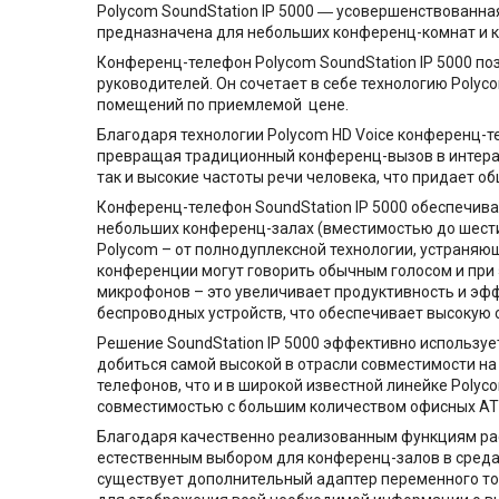
Polycom SoundStation IP 5000 ― усовершенствованна
предназначена для небольших конференц-комнат и 
Конференц-телефон Polycom SoundStation IP 5000 по
руководителей. Он сочетает в себе технологию Polyc
помещений по приемлемой цене.
Благодаря технологии Polycom HD Voice конференц-т
превращая традиционный конференц-вызов в интерак
так и высокие частоты речи человека, что придает о
Конференц-телефон SoundStation IP 5000 обеспечива
небольших конференц-залах (вместимостью до шести
Polycom – от полнодуплексной технологии, устраняю
конференции могут говорить обычным голосом и при 
микрофонов – это увеличивает продуктивность и эф
беспроводных устройств, что обеспечивает высокую
Решение SoundStation IP 5000 эффективно использует
добиться самой высокой в отрасли совместимости на
телефонов, что и в широкой известной линейке Poly
совместимостью с большим количеством офисных АТС
Благодаря качественно реализованным функциям рас
естественным выбором для конференц-залов в средах 
существует дополнительный адаптер переменного ток