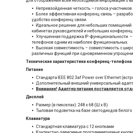
для отображения всей необходимой информации о в
Непревзойденная четкость – голоса участников 
Более эффективная конференц-связь – разработ
удобство конференц-связи.
Идеальное решение для небольших помещений – 
кабинетах руководителей и небольших конференц-
Улучшенная поддержка IP-функциональности – 
телефонов одним из наиболее функциональных.
Высокая совместимость – совместимость с шир
различных функций при одновременном упрощени
Технические характеристики конференц-телефона P
Питание
Стандарта IEEE 802.3af Power over Ethernet (вст
Дополнительный внешний универсальный адаптер п
Внимание!
Адаптер питания поставляется отд
Дисплей
Размер (в пикселах): 248 x 68 (Ш x В)
Тыловая подсветка на базе светодиодов белого
Клавиатура
Стандартная клавиатура с 12 кнопками
Контекстно-зависимые программируемые кнопки