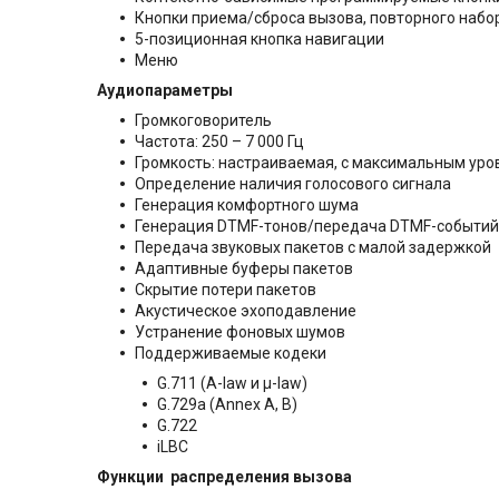
Кнопки приема/сброса вызова, повторного набо
5-позиционная кнопка навигации
Меню
Аудиопараметры
Громкоговоритель
Частота: 250 – 7 000 Гц
Громкость: настраиваемая, с максимальным уров
Определение наличия голосового сигнала
Генерация комфортного шума
Генерация DTMF-тонов/передача DTMF-событий 
Передача звуковых пакетов с малой задержкой
Адаптивные буферы пакетов
Скрытие потери пакетов
Акустическое эхоподавление
Устранение фоновых шумов
Поддерживаемые кодеки
G.711 (A-law и µ-law)
G.729a (Annex A, B)
G.722
iLBC
Функции распределения вызова