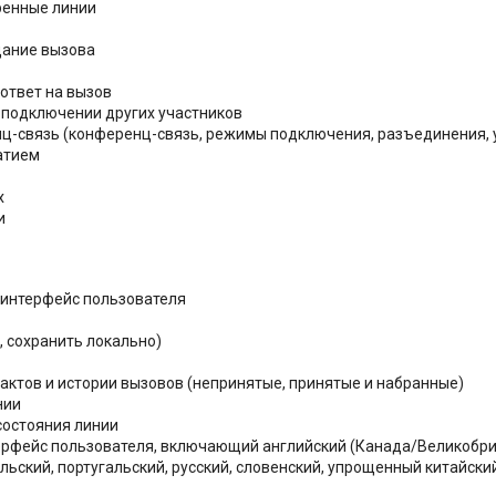
ренные линии
дание вызова
ответ на вызов
 подключении других участников
ц-связь (конференц-связь, режимы подключения, разъединения, 
атием
х
и
интерфейс пользователя
, сохранить локально)
ктов и истории вызовов (непринятые, принятые и набранные)
нии
состояния линии
рфейс пользователя, включающий английский (Канада/Великобрита
льский, португальский, русский, словенский, упрощенный китайски