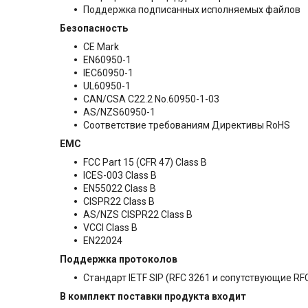
Поддержка подписанных исполняемых файлов
Безопасность
CE Mark
EN60950-1
IEC60950-1
UL60950-1
CAN/CSA C22.2 No.60950-1-03
AS/NZS60950-1
Соответствие требованиям Директивы RoHS
EMC
FCC Part 15 (CFR 47) Class B
ICES-003 Class B
EN55022 Class B
CISPR22 Class B
AS/NZS CISPR22 Class B
VCCI Class B
EN22024
Поддержка протоколов
Стандарт IETF SIP (RFC 3261 и сопутствующие RF
В комплект поставки продукта входит