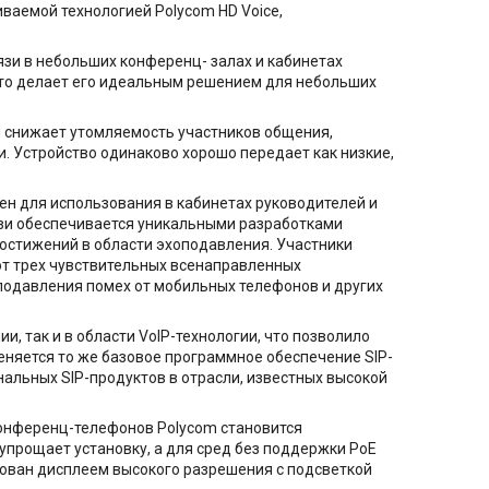
ваемой технологией Polycom HD Voice,
зи в небольших конференц- залах и кабинетах
 что делает его идеальным решением для небольших
и снижает утомляемость участников общения,
 Устройство одинаково хорошо передает как низкие,
ен для использования в кабинетах руководителей и
зи обеспечивается уникальными разработками
достижений в области эхоподавления. Участники
от трех чувствительных всенаправленных
подавления помех от мобильных телефонов и других
, так и в области VoIP-технологии, что позволило
еняется то же базовое программное обеспечение SIP-
нальных SIP-продуктов в отрасли, известных высокой
конференц-телефонов Polycom становится
 упрощает установку, а для сред без поддержки PoE
дован дисплеем высокого разрешения с подсветкой