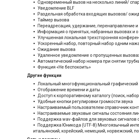
Одновременный вызов на несколько линий/ спа
Уведомление BLF
Раздельная обработка входящих вызовов/ ожи
Таймер вызова
Переадресация, удержание, перенаправление и 
Информация о принятых, набранных вызовах и о
Улучшенная локальная трехсторонняя конферен
Ускоренный набор, повторный набор одним наж
Ожидание вызова
Удаленное уведомление о пропущенных вызова
Автоматический набор номера при снятии трубк
Функция «Не беспокоить»
Другие функции
Локальный многофункциональный графический 
Отображение времени и даты
Доступ к корпоративному каталогу (поиск, набор
Удобные кнопки регулировки громкости звука
Настраиваемый пользователем справочник конта
Настраиваемые звуковые сигналы состояния ли
Поддержка wav-файлов для звуковых сигналов 
Поддержка Юникода (UTF-8) Многоязычный инте
итальянский, корейский, немецкий, норвежский, по