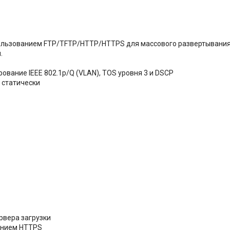
пользованием FTP/TFTP/HTTP/HTTPS для массового развертывания
.
ование IEEE 802.1p/Q (VLAN), TOS уровня 3 и DSCP
 статически
рвера загрузки
анием HTTPS