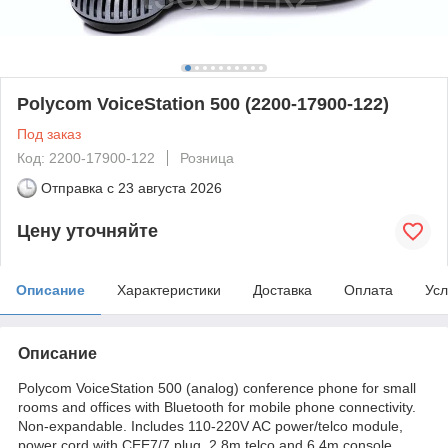
Polycom VoiceStation 500 (2200-17900-122)
Под заказ
Код: 2200-17900-122
Розница
Отправка с
23 августа 2026
Цену уточняйте
Описание
Характеристики
Доставка
Оплата
Усл
Описание
Polycom VoiceStation 500 (analog) conference phone for small
rooms and offices with Bluetooth for mobile phone connectivity.
Non-expandable. Includes 110-220V AC power/telco module,
power cord with CEE7/7 plug, 2.8m telco and 6.4m console