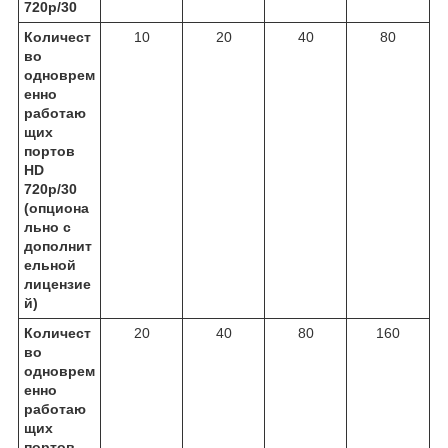
720р/30
Количест
10
20
40
80
во
одноврем
енно
работаю
щих
портов
HD
720р/30
(опциона
льно с
дополнит
ельной
лицензие
й)
Количест
20
40
80
160
во
одноврем
енно
работаю
щих
портов