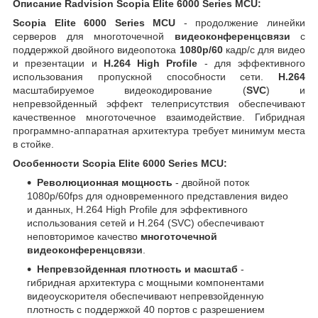
Описание Radvision Scopia Elite 6000 Series MCU:
Scopia Elite 6000 Series MCU
- продолжение линейки
серверов для многоточечной
видеоконференцсвязи
с
поддержкой двойного видеопотока
1080p/60
кадр/с для видео
и презентации и
H.264 High Profile
- для эффективного
использования пропускной способности сети.
H.264
масштабируемое видеокодирование (
SVC
) и
непревзойденный эффект телеприсутствия обеспечивают
качественное многоточечное взаимодействие. Гибридная
программно-аппаратная архитектура требует минимум места
в стойке.
Особенности Scopia Elite 6000 Series MCU:
Революционная мощность
- двойной поток
1080p/60fps для одновременного представления видео
и данных, H.264 High Profile для эффективного
использования сетей и H.264 (SVC) обеспечивают
неповторимое качество
многоточечной
видеоконференцсвязи
.
Непревзойденная плотность и масштаб
-
гибридная архитектура с мощными компонентами
видеоускорителя обеспечивают непревзойденную
плотность с поддержкой 40 портов с разрешением