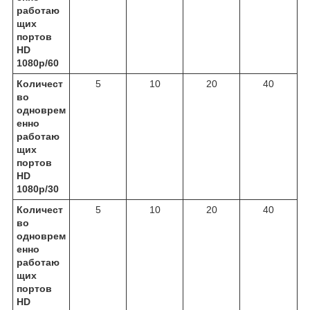
работаю
щих
портов
HD
1080р/60
Количест
5
10
20
40
во
одноврем
енно
работаю
щих
портов
HD
1080р/30
Количест
5
10
20
40
во
одноврем
енно
работаю
щих
портов
HD