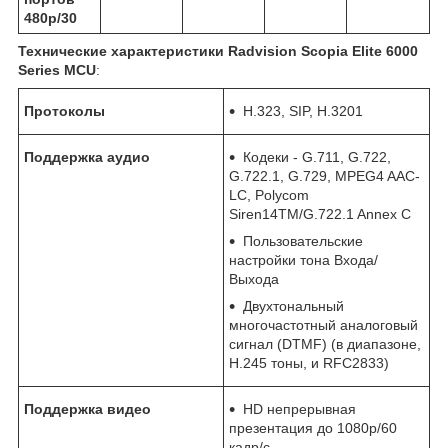
480р/30
Технические характеристики Radvision Scopia Elite 6000
Series MCU
:
Протоколы
H.323, SIP, H.320
1
Поддержка аудио
Кодеки - G.711, G.722,
G.722.1, G.729, MPEG4 AAC-
LC, Polycom
Siren14TM/G.722.1 Annex C
Пользовательские
настройки тона Входа/
Выхода
Двухтональный
многочастотный аналоговый
сигнал (DTMF) (в диапазоне,
H.245 тоны, и RFC2833)
Поддержка видео
HD непрерывная
презентация до 1080p/60
кадр/с