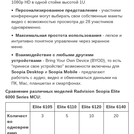
1080p HD в одной стойке высотой 1U.
Персонализированное представление
- участники
конференции могут выбирать свои собственные макеты
видео с возможностью просмотра до 28 участников
одновременно.
Максимальная простота использования
- легкое и
интуитивно понятное управление через экранное
меню.
Взаимодействие с любыми другими
устройствами
- Bring Your Own Device (BYOD), то есть
"принеси свое устройство" возможности включены для
Scopia Desktop
и
Scopia Mobile
- предлагают
работать с аудио, видео и обмениваться данными на
ПК, Mac, планшетах и ​​смартфонах.
Сравнение различных моделей Radvision Scopia Elite
6000 Series MCU:
Elite 6105
Elite 6110
Elite 6120
Elite 6140
Количест
3
5
10
20
во
одноврем
енно