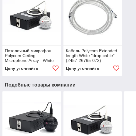
Потолочный микрофон
Кабель Polycom Extended
Polycom Ceiling
length White "drop cable"
Microphone Array - White
(2457-26765-072)
"Extension" Kit,
Цену уточняйте
Цену уточняйте
дополнительный (2200-
23810-002)
Подобные товары компании