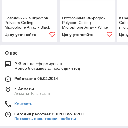
Потолочный микрофон
Потолочный микрофон
Кабе
Polycom Ceiling
Polycom Ceiling
Cabl
Microphone Array - Black
Microphone Array - White
micr
"Extension" Kit,
"Extension" Kit,
Walt
Цену уточняйте
Цену уточняйте
Цен
дополнительный (2200-
дополнительный (2200-
(245
23810-001)
23810-002)
О нас
Рейтинг не сформирован
Менее 5 отзывов за последний год
Работает с 05.02.2014
г. Алматы
Алматы, Казахстан
Контакты
Сегодня работает с 10:00 до 18:00
Показать весь график работы