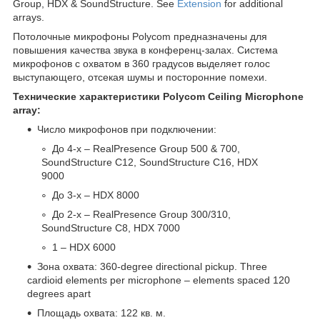
Group, HDX & SoundStructure. See
Extension
for additional
arrays.
Потолочные микрофоны Polycom предназначены для
повышения качества звука в конференц-залах. Система
микрофонов с охватом в 360 градусов выделяет голос
выступающего, отсекая шумы и посторонние помехи.
Технические характеристики Polycom Ceiling Microphone
array:
Число микрофонов при подключении:
До 4-х – RealPresence Group 500 & 700,
SoundStructure C12, SoundStructure C16, HDX
9000
До 3-х – HDX 8000
До 2-х – RealPresence Group 300/310,
SoundStructure C8, HDX 7000
1 – HDX 6000
Зона охвата: 360-degree directional pickup. Three
cardioid elements per microphone – elements spaced 120
degrees apart
Площадь охвата: 122 кв. м.