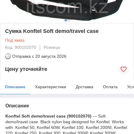
Сумка Konftel Soft demo/travel case
Под заказ
Код: 900102070
Розница
Отправка с
20 августа 2026
Цену уточняйте
Описание
Характеристики
Доставка
Оплата
Усл
Описание
Konftel
Soft demo/travel case (
900102070)
― Soft
demo/travel case. Black nylon bag designed for Konftel. Works
with: Konftel 50, Konftel 60W, Konftel 100, Konftel 200NI, Konftel
220, Konftel 250, Konftel 300, Konftel 300IP, Konftel 300W,