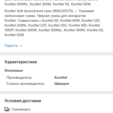
Konftel 300Wx, Konftel 300M, Konftel 55, Konftel 55W.
Konftel Soft demo/travel case (900102070) ―
Тканевая
нейлоновая сумка. Черная сумка для аппаратов
Konftel. Совместимо с
Konftel 50, Konftel 60W, Konftel 100,
Konftel 200NI, Konftel 220, Konftel 250, Konftel 300, Konftel
300IP, Konftel 300W, Konftel 300Wx, Konftel 300M, Konftel 55,
Konftel 55W.
Скрыть
Характеристики
Основные
Производитель
Konftel
Страна производитель
Швеция
Условия доставки
Самовывоз