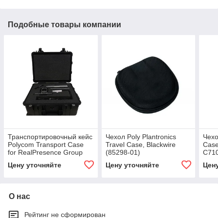
Подобные товары компании
Транспортировочный кейс
Чехол Poly Plantronics
Чехо
Polycom Transport Case
Travel Case, Blackwire
Case
for RealPresence Group
(85298-01)
C710
300 & 500 (1676-68466-
Цену уточняйте
Цену уточняйте
Цен
001)
О нас
Рейтинг не сформирован