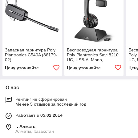
Запасная гарнитура Poly
Беспроводная гарнитура
Бесп
Plantronics C540A (86179-
Poly Plantronics Savi 8210
Poly
02)
UC, USB-A, Mono,
UC, 
Standard (209213-02)
Micr
Цену уточняйте
Цену уточняйте
Цен
О нас
Рейтинг не сформирован
Менее 5 отзывов за последний год
Работает с 05.02.2014
г. Алматы
Алматы, Казахстан