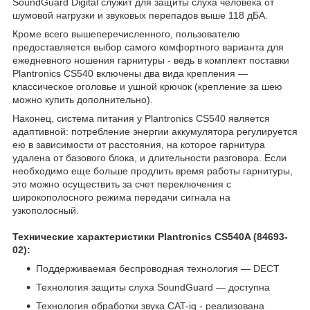
SoundGuard Digital служит для защиты слуха человека от
шумовой нагрузки и звуковых перепадов выше 118 дБА.
Кроме всего вышеперечисленного, пользователю
предоставляется выбор самого комфортного варианта для
ежедневного ношения гарнитуры - ведь в комплект поставки
Plantronics CS540 включены два вида крепления —
классическое оголовье и ушной крючок (крепление за шею
можно купить дополнительно).
Наконец, система питания у Plantronics CS540 является
адаптивной: потребление энергии аккумулятора регулируется
ею в зависимости от расстояния, на которое гарнитура
удалена от базового блока, и длительности разговора. Если
необходимо еще больше продлить время работы гарнитуры,
это можно осуществить за счет переключения с
широкополосного режима передачи сигнала на
узкополосный.
Технические характеристики Plantronics CS540A (84693-
02):
Поддерживаемая беспроводная технология — DECT
Технология защиты слуха SoundGuard — доступна
Технология обработки звука CAT-iq - реализована