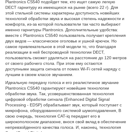
Plantronics CS540 подойдет тем, кто ищет самую легкую
DECT гарнитуру из имеющихся на рынке (всего 22 г). Для
этой стильной системы характерны доступность новейших
технологий обработки звука и высокая степень надежности и
комфорта, из-за которой пользователи так часто выбирают
именно гарнитуры Plantronics. Дополнительные удобства:
вместе с Plantronics CS540 пользователь получает крепления
двух видов — классическое оголовье и ушной крючок. Но
самое привлекательное в этой модели то, что благодаря
реализации в ней беспроводной технологии DECT,
пользователь сможет удаляться на расстояние до 120 метров
от своего рабочего стола. При этом ему остаются
доступными защита сигнала от помех Wi-Fi сетей наряду с
лучшим в своем классе звучанием.
Идеальную передачу голоса и его реалистичное звучание
Plantronics CS540 гарантируют новейшие технологии
обработки звука. Так, усовершенствованная технология
цифровой обработки сигнала (Enhanced Digital Signal
Processing - EDSP) обрабатывает звук, который поступает с
микрофона, оборудованного системой шумоподавления, В
свою очередь, технология CAT-iq передает его в
широкополосном диапазоне, внося свой вклад в обеспечение
непревзойденного качества голоса. И, наконец, технология