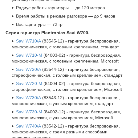
Радиус работы гарнитуры — до 120 метров
Время работы в режиме разговора — до 9 часов
Вес гарнитуры — 72 гр
Серия гарнитур Plantronics Savi W700:
Savi W710/A
(83545-12) - гарнитура беспроводная,
монофоническая, с головным креплением, стандарт
Savi W710-
M
(84003-02)
- г
арнитура беспроводная,
монофоническая
, с головным креплением,
Microsoft
Savi W720
/A
(83544-12)
- г
арнитура беспроводная,
стереофоническая,
с головным креплением,
стандарт
Savi W720-
М
(84004-02)
- г
арнитура беспроводная,
стереофоническая
, с головным креплением,
Microsoft
Savi W730
/A
(83543-12) - г
арнитура беспроводная,
монофоническая,
с ушным креплением
,
стандарт
Savi W730-
M
(84002-12)
- г
арнитура беспроводная,
монофоническая,
с ушным креплением
,
Microsoft
Savi W740
/A
(83542-12) - г
арнитура беспроводная,
монофоническая, с тремя разными способами
ношения,
стандарт