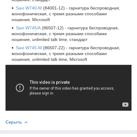
Savi W740-
M
(84001-12) - г
арнитура беспроводная,
монофоническая,
с тремя разными способами
ношения
,
Microsoft
Savi W745
/A
(86507-12) - г
арнитура беспроводная,
монофоническая,
с тремя разными способами
ношения
,
unlimited talk time,
стандарт
Savi W745-
M
(86507-22) -
г
арнитура беспроводная,
монофоническая,
с тремя разными способами
ношения
,
unlimited talk time
,
Microsoft
Скрыть