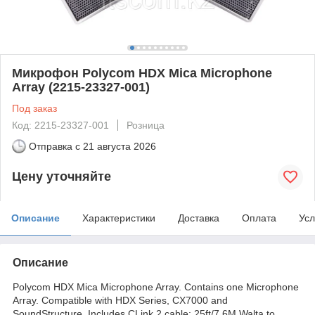
Микрофон Polycom HDX Mica Microphone
Array (2215-23327-001)
Под заказ
Код: 2215-23327-001
Розница
Отправка с
21 августа 2026
Цену уточняйте
Описание
Характеристики
Доставка
Оплата
Усл
Описание
Polycom HDX Mica Microphone Array. Contains one Microphone
Array. Compatible with HDX Series, CX7000 and
SoundStructure. Includes CLink 2 cable: 25ft/7.6M Walta to