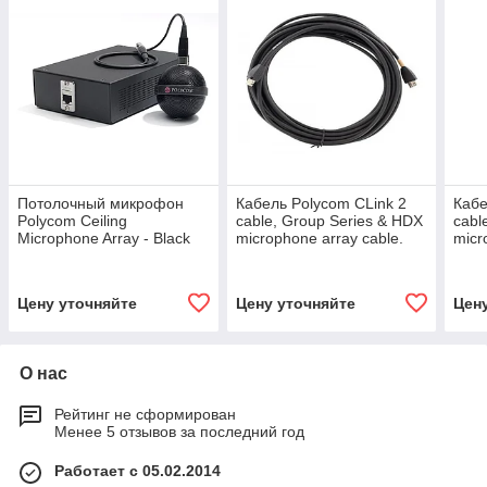
Потолочный микрофон
Кабель Polycom CLink 2
Кабе
Polycom Ceiling
cable, Group Series & HDX
cabl
Microphone Array - Black
microphone array cable.
micr
"Extension" Kit,
Walta to Walta,15 ft.(2457-
cable
дополнительный (2200-
23215-001)
(245
23810-001)
Цену уточняйте
Цену уточняйте
Цен
О нас
Рейтинг не сформирован
Менее 5 отзывов за последний год
Работает с 05.02.2014