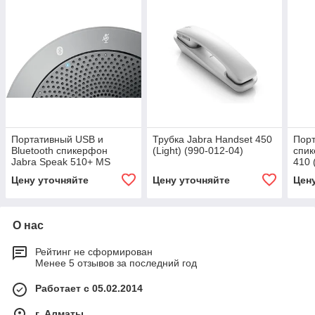
Портативный USB и
Трубка Jabra Handset 450
Пор
Bluetooth спикерфон
(Light) (990-012-04)
спик
Jabra Speak 510+ MS
410 
(7510-309)
Цену уточняйте
Цену уточняйте
Цен
О нас
Рейтинг не сформирован
Менее 5 отзывов за последний год
Работает с 05.02.2014
г. Алматы