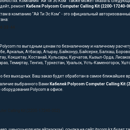
обностях. Компания "Ай Ти Эс Ком" также может оказать следующи
пдейт, ремонт
Кабеля Polycom Computer Calling Kit (2200-17240-0
там в компанию "Ай Ти Эс Ком" - это официальный авторизованны
тана:
54-33-44
Polycom по выгодным ценам по безналичному и наличному расчету с
обе, Аркалык, Атбасар, Атырау, Байконур, Байсерке, Балхаш, Боро
тау, Кокшетау, Костанай, Кульсары, Курчатов, Кызыл-Орда, Лисако
араз, Темиртау, Тенгиз, Туркестан, Уральск, Усть-Каменогорск, Уш
но без выходных. Ваш заказ будет обработан в самое ближайшее в
наличие выбранного Вами
Кабелей Polycom Computer Calling Kit (
 оборудования Polycom в офисе.
r Calling Kit (2200-17240-002)
мер, шеысщьюля или айтиэском), ссылка на сайт itscom.kz будет 