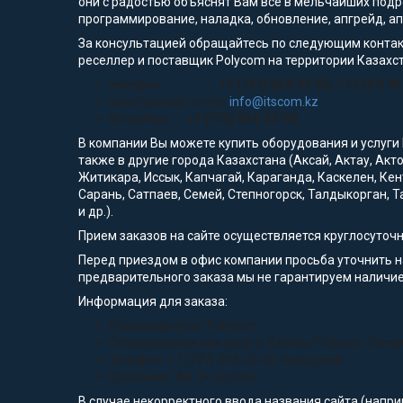
они с радостью объяснят Вам всё в мельчайших подр
программирование, наладка, обновление, апгрейд, а
За консультацией обращайтесь по следующим контак
реселлер и поставщик Polycom на территории Казахс
телефон:
+7 (727) 354-33-55; +7 (727) 3
электронная почта:
info@itscom.kz
WhatsApp:
+7 (775) 554-33-55
В компании Вы можете купить оборудования и услуги
также в другие города Казахстана (Аксай, Актау, Акт
Житикара, Иссык, Капчагай, Караганда, Каскелен, Кен
Сарань, Сатпаев, Семей, Степногорск, Талдыкорган, Т
и др.).
Прием заказов на сайте осуществляется круглосуточ
Перед приездом в офис компании просьба уточнить 
предварительного заказа мы не гарантируем наличие
Информация для заказа:
Производитель: Polycom
Оборудование или услуга: Кабель Polycom Compute
Телефон: +7 (727) 354-33-55 городской
Компания "Ай Ти Эс Ком"
В случае некорректного ввода названия сайта (напри