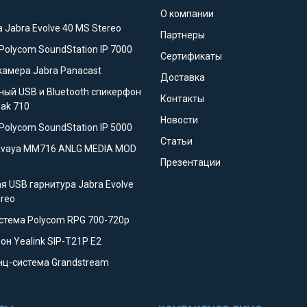
О компании
 Jabra Evolve 40 MS Stereo
Партнеры
Polycom SoundStation IP 7000
Сертификаты
камера Jabra Panacast
Доставка
ный USB и Bluetooth спикерфон
Контакты
eak 710
Новости
Polycom SoundStation IP 5000
Статьи
Avaya MM716 ANLG MEDIA MOD
Презентации
я USB гарнитура Jabra Evolve
ereo
стема Polycom RPG 700-720p
он Yealink SIP-T21P E2
ц-система Grandstream