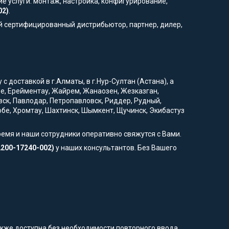
е услуги: монтаж, настройка, конфигурирование,
02)
.
й сертифицированный дистрибьютор, партнер, дилер,
 доставкой в г.Алматы, в г.Нур-Султан (Астана), а
вое, Ерейментау, Жайрем, Жанаозен, Жезказган,
вск, Павлодар, Петропавловск, Риддер, Рудный,
тобе, Хромтау, Шахтинск, Шымкент, Щучинск, Экибастуз
ремя и наши сотрудники оперативно свяжутся с Вами.
2200-17240-002)
у наших консультантов. Без Вашего
также доступна без необходимости повторного ввода.