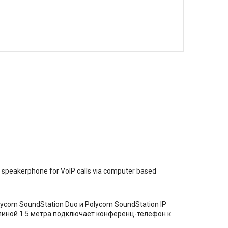
 speakerphone for VoIP calls via computer based
ycom SoundStation Duo и Polycom SoundStation IP
линой 1.5 метра подключает конференц-телефон к