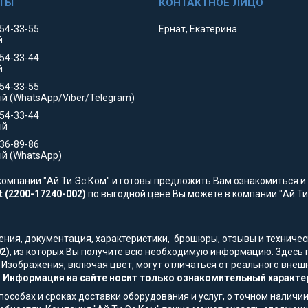
354-33-55
Ернат, Екатерина
й
354-33-44
й
554-33-55
й (WhatsApp/Viber/Telegram)
554-33-44
ый
736-89-86
й (WhatsApp)
омпании "Ай Ти Эс Ком" и готовы предложить Вам ознакомиться и 
t (2200-17240-002)
по выгодной цене Вы можете в компании "Ай Ти 
жения, документация, характеристики, брошюры, отзывы и технич
2)
, из которых Вы получите всю необходимую информацию. Здесь 
. Изображения, включая цвет, могут отличаться от реального вне
.
Информация на сайте носит только ознакомительный характер
особах и сроках доставки оборудования и услуг, о точном наличии