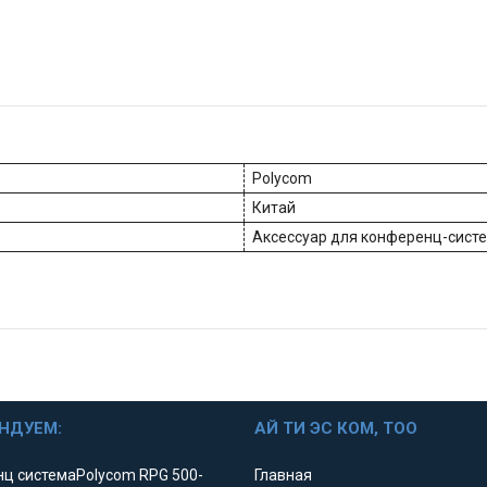
Polycom
Китай
Аксессуар для конференц-сист
НДУЕМ:
АЙ ТИ ЭС КОМ, ТОО
ц системаPolycom RPG 500-
Главная