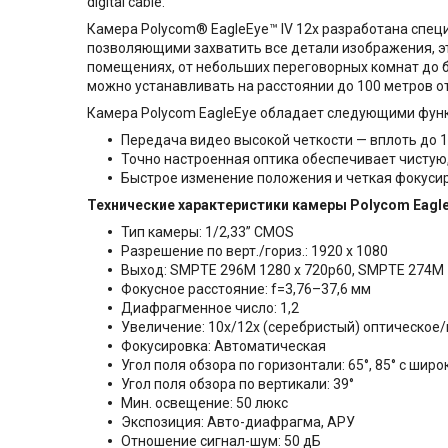
digital cable.
Камера Polycom® EagleEye™ IV 12x разработана специ
позволяющими захватить все детали изображения, э
помещениях, от небольших переговорных комнат до 
можно устанавливать на расстоянии до 100 метров о
Камера Polycom EagleEye обладает следующими фун
Передача видео высокой четкости — вплоть до 1
Точно настроенная оптика обеспечивает чистую
Быстрое изменение положения и четкая фокуси
Технические характеристики камеры
Polycom Eagl
Тип камеры: 1/2,33” CMOS
Разрешение по верт./гориз.: 1920 x 1080
Выход: SMPTE 296M 1280 x 720p60, SMPTE 274M 1
Фокусное расстояние: f=3,76–37,6 мм
Диафрагменное число: 1,2
Увеличение: 10x/12x (серебристый) оптическое
Фокусировка: Автоматическая
Угол поля обзора по горизонтали: 65°, 85° с ши
Угол поля обзора по вертикали: 39°
Мин. освещение: 50 люкс
Экспозиция: Авто-диафрагма, АРУ
Отношение сигнал-шум: 50 дБ