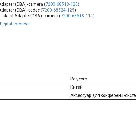
Adapter (DBA)-camera (
7200-68518-125
)
Adapter (DBA)-codec (
7200-68524-125
)
Breakout Adapter(DBA)-camera (
7200-68518-114
)
igital Extender
Polycom
Китай
Аксессуар для конференц-сист