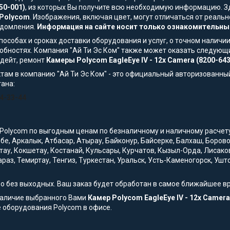
50-001)
, из которых Вы получите всю необходимую информацию. З
Polycom
. Изображения, включая цвет, могут отличаться от реал
едомления.
Информация на сайте носит только ознакомительный
особах и сроках доставки оборудования и услуг, о точном наличии
обностях. Компания "Ай Ти Эс Ком" также может оказать следующи
пдейт, ремонт
Камеры Polycom EagleEye IV - 12x Camera (8200-64
там в компанию "Ай Ти Эс Ком" - это официальный авторизованны
тана:
54-33-44
Polycom по выгодным ценам по безналичному и наличному расчету с
обе, Аркалык, Атбасар, Атырау, Байконур, Байсерке, Балхаш, Боро
тау, Кокшетау, Костанай, Кульсары, Курчатов, Кызыл-Орда, Лисако
араз, Темиртау, Тенгиз, Туркестан, Уральск, Усть-Каменогорск, Уш
но без выходных. Ваш заказ будет обработан в самое ближайшее в
наличие выбранного Вами
Камер Polycom EagleEye IV - 12x Camera
 оборудования Polycom в офисе.