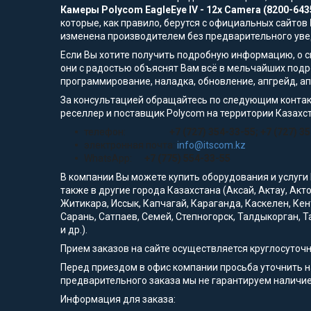
Камеры Polycom EagleEye IV - 12x Camera (8200-643
которые, как правило, берутся с официальных сайтов
изменена производителем без предварительного ув
Если Вы хотите получить подробную информацию, о сп
они с радостью объяснят Вам всё в мельчайших подр
программирование, наладка, обновление, апгрейд, а
За консультацией обращайтесь по следующим контак
реселлер и поставщик Polycom на территории Казахс
телефон:
+7 (727) 354-33-55; +7 (727) 3
электронная почта:
info@itscom.kz
WhatsApp:
+7 (775) 554-33-55
В компании Вы можете купить оборудования и услуги
также в другие города Казахстана (Аксай, Актау, Акт
Житикара, Иссык, Капчагай, Караганда, Каскелен, Кен
Сарань, Сатпаев, Семей, Степногорск, Талдыкорган, Т
и др.).
Прием заказов на сайте осуществляется круглосуточ
Перед приездом в офис компании просьба уточнить 
предварительного заказа мы не гарантируем наличие
Информация для заказа: