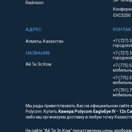
SIP телеф
Radvision
Конферен
GVC3200
+7 (727) 
Алматы, Казахстан
городско
+7 (727) 
городско
Ай Ти Эс Ком
+7 (775) 
мобильны
+7 (775) 
мобильн
+7 (701) 
мобильны
Мы рады приветствовать Вас на официальном сайте к
Polycom. Купить
Камера Polycom EagleEye IV - 12x C
либо мы организуем доставку в любую точку Казахста
На сайте "Ай Ти Эс Ком" представлены цены, изобра