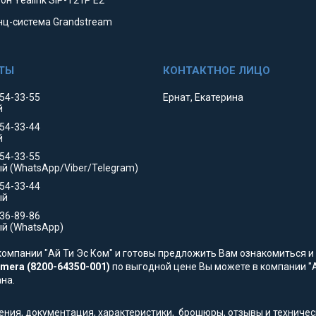
он Yealink SIP-T21P E2
ц-система Grandstream
354-33-55
Ернат, Екатерина
й
354-33-44
й
554-33-55
й (WhatsApp/Viber/Telegram)
554-33-44
ый
736-89-86
й (WhatsApp)
омпании "Ай Ти Эс Ком" и готовы предложить Вам ознакомиться и 
amera (8200-64350-001)
по выгодной цене Вы можете в компании "Ай
на.
жения, документация, характеристики, брошюры, отзывы и технич