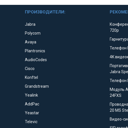
ПРОИЗВОДИТЕЛИ:
РЕКОМЕ
Jabra
Конферен
720p
Polycom
Гарнитура
Avaya
Телефон 
Plantronics
4K видео
AudioCodes
Портатив
Cisco
Jabra Sp
Konftel
Телефон 
Grandstream
Модуль 
Yealink
24FXS
AddPac
Проводна
20 MS St
Yeastar
Видео-си
Televic