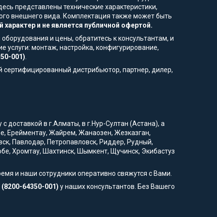
десь представлены технические характеристики,
ьного внешнего вида. Комплектация также может быть
 характер и не является публичной офертой.
 оборудования и цены, обратитесь к консультантам, и
е услуги: монтаж, настройка, конфигурирование,
350-001)
.
й сертифицированный дистрибьютор, партнер, дилер,
 доставкой в г.Алматы, в г.Нур-Султан (Астана), а
вое, Ерейментау, Жайрем, Жанаозен, Жезказган,
вск, Павлодар, Петропавловск, Риддер, Рудный,
тобе, Хромтау, Шахтинск, Шымкент, Щучинск, Экибастуз
ремя и наши сотрудники оперативно свяжутся с Вами.
 (8200-64350-001)
у наших консультантов. Без Вашего