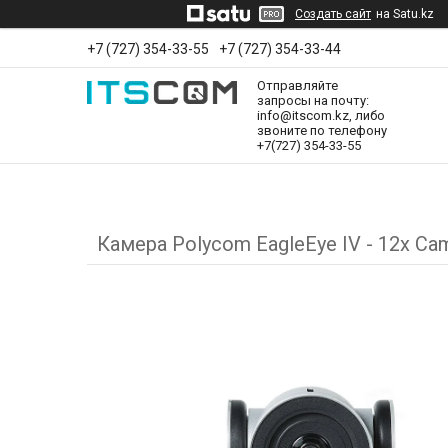
Создать сайт
на Satu.kz
+7 (727) 354-33-55
+7 (727) 354-33-44
Отправляйте
запросы на почту:
info@itscom.kz, либо
звоните по телефону
+7(727) 354-33-55
Камера Polycom EagleEye IV - 12x Ca