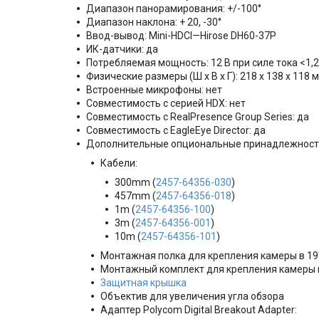
Диапазон панорамирования: +/-100°
Диапазон наклона: + 20, -30°
Ввод-вывод: Mini-HDCI—Hirose DH60-37P
ИК-датчики: да
Потребляемая мощность: 12 В при силе тока <1,2
Физические размеры (Ш x В x Г): 218 x 138 x 118 
Встроенные микрофоны: нет
Совместимость с серией HDX: нет
Совместимость с RealPresence Group Series: да
Совместимость с EagleEye Director: да
Дополнительные опциональные принадлежност
Кабели:
300mm (
2457-64356-030
)
457mm (
2457-64356-018
)
1m (
2457-64356-100
)
3m (
2457-64356-001
)
10m (
2457-64356-101
)
Монтажная полка для крепления камеры в 19"
Монтажный комплект для крепления камеры 
Защитная крышка
Объектив для увеличения угла обзора
Адаптер Polycom Digital Breakout Adapter: