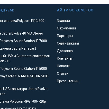
НДУЕМ:
АЙ ТИ ЭС КОМ, ТОО
ц системаPolycom RPG 500-
Главная
О компании
 Jabra Evolve 40 MS Stereo
Партнеры
Polycom SoundStation IP 7000
Сертификаты
камера Jabra Panacast
Доставка
ный USB и Bluetooth спикерфон
Контакты
eak 710
Новости
Polycom SoundStation IP 5000
Статьи
Avaya MM716 ANLG MEDIA MOD
Презентации
я USB гарнитура Jabra Evolve
ereo
стема Polycom RPG 700-720p