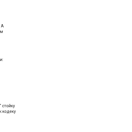
 A
мм
и:
 стойку
к кодеку