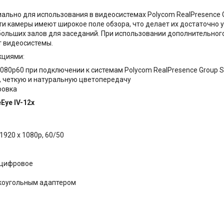
ально для использования в видеосистемах Polycom RealPresence G
ти камеры имеют широкое поле обзора, что делает их достаточно
больших залов для заседаний. При использовании дополнительног
т видеосистемы.
кциями:
080p60 при подключении к системам Polycom RealPresence Group S
, четкую и натуральную цветопередачу
ровка
eEye
IV-12x
920 x 1080p, 60/50
/цифровое
рокоугольным адаптером