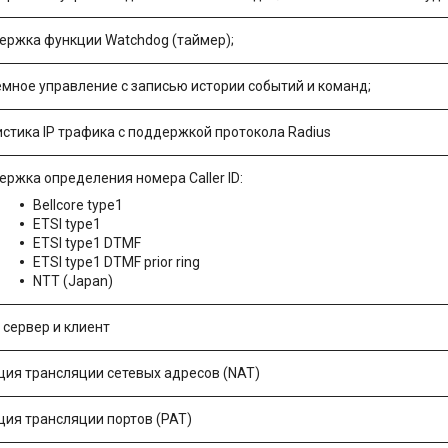
ержка функции Watchdog (таймер);
емное управление с записью истории событий и команд;
стика IP трафика с поддержкой протокола Radius
ржка определения номера Caller ID:
Bellcore type1
ETSI type1
ETSI type1 DTMF
ETSI type1 DTMF prior ring
NTT (Japan)
 сервер и клиент
ция трансляции сетевых адресов (NAT)
ция трансляции портов (PAT)