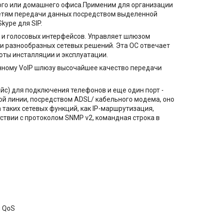
ого или домашнего офиса.Применим для организации
 сетям передачи данных посредством выделенной
kyре для SIP.
 и голосовых интерфейсов. Управляет шлюзом
и разнообразных сетевых решений. Эта ОС отвечает
оты инсталляции и эксплуатации.
нному VoIP шлюзу высочайшее качество передачи
ейс) для подключения телефонов и еще один порт -
й линии, посредством ADSL/ кабельного модема, оно
таких сетевых функций, как IP-маршрутизация,
етствии с протоколом SNMP v2, командная строка в
я QoS