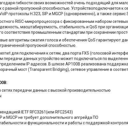
лагодаря гибкости своих возможностей очень подходящий для мал
лах с разной пропускной способностью. Устройствоподключается к
P протоколы H.323, SIP и MGCP (одновременно), а также сервис S
ростного RISC-микропроцессора с фиксированным набором сетевых
дежность, масштабируемость, стабильность и QoS при организаци
ого соответствия промышленным стандартам при сохранении прост
вые алгоритмы сжатия голоса и обеспечения QoS гарантируют да
 ограниченной пропускной способностью.
ernet для подключения к сетям, два порта FXS (голосовой интерф
ям передачи данных устройство может подключаться по выделенно
пределением IP адресов. В шлюзе AP100B реализована поддержка 
озрачный мост (Transparent Bridging), сетевое управление в соотв
00
B
:
в сетях передачи данных с высокой производительностью
ы
омендацией IETF RFC3261(или RFC2543)
P и MGCP не требует дополнительного апгрейда ПО
табильности и функциональности и работы с поддержкой контрол