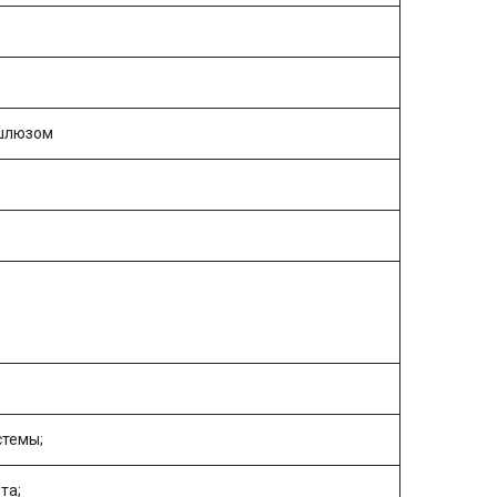
 шлюзом
стемы;
та;