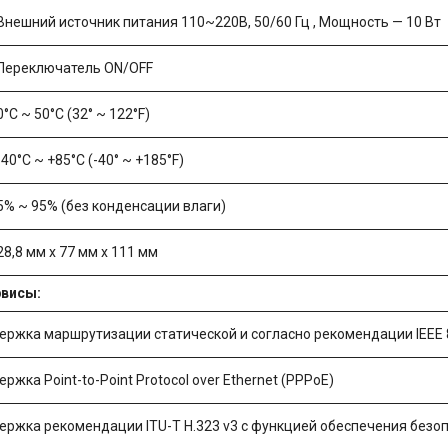
Внешний источник питания 110~220В, 50/60 Гц , Мощность — 10 Вт
Переключатель ON/OFF
0°C ~ 50°C (32° ~ 122°F)
-40°C ~ +85°C (-40° ~ +185°F)
5% ~ 95% (без конденсации влаги)
28,8 мм x 77 мм x 111 мм
рвисы:
ержка маршрутизации статической и согласно рекомендации IEEE 
ржка Point-to-Point Protocol over Ethernet (PPPoE)
ржка рекомендации ITU-T H.323 v3 с функцией обеспечения безопа