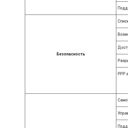
Подд
Спис
Возм
Дост
Безопасность
Разры
PPP 
Само
Упра
Подде