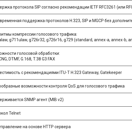
ержка протокола SIP согласно рекомендации IETF RFC3261 (или RF
временная поддержка протоколов H.323, SIP и MGCP без дополнит
ритмы компрессии голосового трафика:
law, g711ulaw, g726r32, g726r16, g729 (standard, annex-a, annex-b, a
ожности голосовой обработки:
CNG, DTMF, G.168, T.38 G3 FAX
естимость с рекомендациями ITU-T H.323 Gateway, Gatekeeper
ообразные возможности контроля QoS для голосового трафика
ерживается SNMP агент (MIB v2)
кол Telnet
управление на основе HTTP сервера