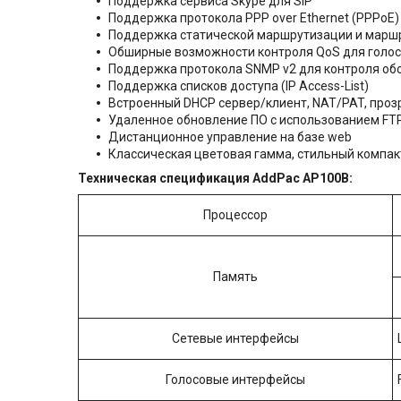
Поддержка сервиса Skype для SIP
Поддержка протокола PPP over Ethernet (PPPoE)
Поддержка статической маршрутизации и маршру
Обширные возможности контроля QoS для голос
Поддержка протокола SNMP v2 для контроля об
Поддержка списков доступа (IP Access-List)
Встроенный DHCP сервер/клиент, NAT/PAT, прозр
Удаленное обновление ПО с использованием FT
Дистанционное управление на базе web
Классическая цветовая гамма, стильный компа
Техническая спецификация AddPac AP100B:
Процессор
Память
Сетевые интерфейсы
Голосовые интерфейсы