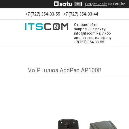
Создать сайт
на Satu.kz
+7 (727) 354-33-55
+7 (727) 354-33-44
Отправляйте
запросы на почту:
info@itscom.kz, либо
звоните по телефону
+7(727) 354-33-55
VoIP шлюз AddPac AP100B