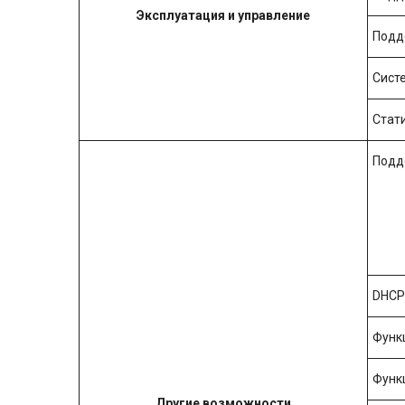
Эксплуатация и управление
Подд
Сист
Стати
Подде
DHCP
Функ
Функ
Другие возможности