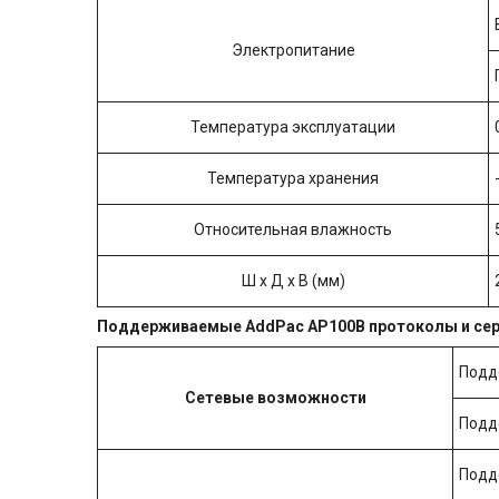
Электропитание
Температура эксплуатации
Температура хранения
Относительная влажность
Ш x Д x В (мм)
Поддерживаемые
AddPac
AP
100
B
протоколы и се
Подд
Сетевые возможности
Подде
Подде