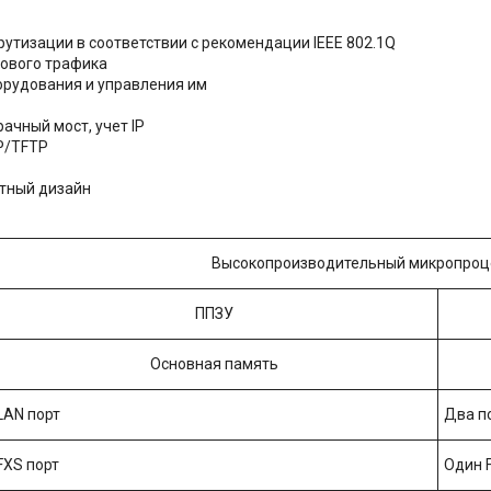
тизации в соответствии с рекомендации IEEE 802.1Q
ового трафика
орудования и управления им
ачный мост, учет IP
P/TFTP
ктный дизайн
Высокопроизводительный микропроце
ППЗУ
Основная память
LAN порт
Два по
FXS порт
Один 