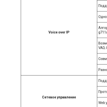
Подд
Одно
Алго
Voice over IP
g711a
Возм
VAD, 
Совм
Разн
Подд
Прото
Сетевое управление
Web 