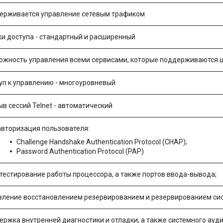
ерживается управление сетевым трафиком
ки доступа - стандартный и расширенный
ожность управления всеми сервисами, которые поддерживаются
уп к управлению - многоуровневый
в сессий Telnet - автоматический
авторизация пользователя:
Challenge Handshake Authentication Protocol (CHAP);
Password Authentication Protocol (PAP)
тестирование работы процессора, а также портов ввода-вывода;
вление восстановлением резервированием и резервированием си
ржка внутренней диагностики и отладки; а также системного ауди