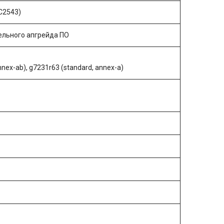
C2543)
ельного апгрейда ПО
nnex-ab), g7231r63 (standard, annex-a)