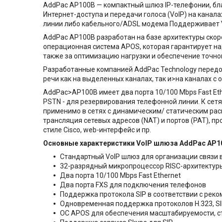
AddPac AP100B
— компактный шлюз IP-телефонии, б
Интернет-доступа и передачи голоса (VoIP) на кана
линии либо кабельного/ADSL модема Поддерживает VoI
AddPac AP100B разработан на базе архитектуры ско
операционная система APOS, которая гарантирует на
также за оптимизацию нагрузки и обеспечение точн
Разработанные компанией AddPac Technology передо
речи как на выделенных каналах, так и>на каналах с
AddPac>AP100B имеет два порта 10/100 Mbps Fast Eth
PSTN - для резервирования телефонной линии. К сет
применимо в сетях с динамическим/ статическим рас
трансляция сетевых адресов (NAT) и портов (PAT), пр
стиле Cisco, web-интерфейс и пр.
Основные характеристики
VoIP
шлюза
AddPac
AP
1
Стандартный VoIP шлюз для организации связи 
32-разрядный микропроцессор RISC-архитектур
Два порта 10/100 Mbps Fast Ethernet
Два порта FXS для подключения телефонов
Поддержка протокола SIP в соответствии с рек
Одновременная поддержка протоколов H.323, SI
ОС APOS для обеспечения масштабируемости, с