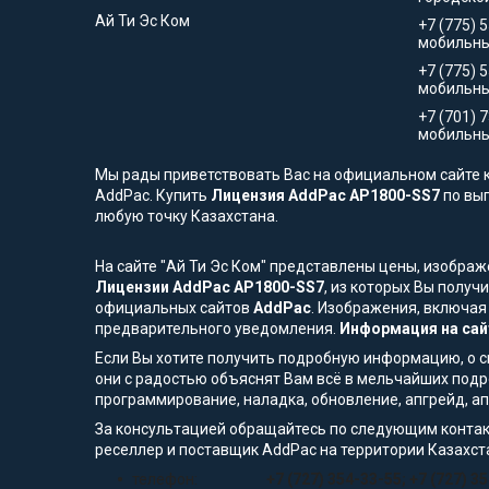
Ай Ти Эс Ком
+7 (775) 
мобильны
+7 (775) 
мобильн
+7 (701) 
мобильны
Мы рады приветствовать Вас на официальном сайте к
AddPac. Купить
Лицензия AddPac AP1800-SS7
по выг
любую точку Казахстана.
На сайте "Ай Ти Эс Ком" представлены цены, изобра
Лицензии AddPac AP1800-SS7
, из которых Вы получ
официальных сайтов
AddPac
. Изображения, включая
предварительного уведомления.
Информация на сай
Если Вы хотите получить подробную информацию, о сп
они с радостью объяснят Вам всё в мельчайших подр
программирование, наладка, обновление, апгрейд, а
За консультацией обращайтесь по следующим контак
реселлер и поставщик AddPac на территории Казахст
телефон:
+7 (727) 354-33-55; +7 (727) 3