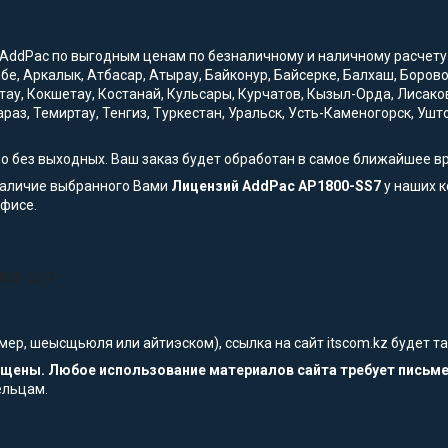
AddPac по выгодным ценам по безналичному и наличному расчету с 
обе, Аркалык, Атбасар, Атырау, Байконур, Байсерке, Балхаш, Боро
тау, Кокшетау, Костанай, Кульсары, Курчатов, Кызыл-Орда, Лисако
араз, Темиртау, Тенгиз, Туркестан, Уральск, Усть-Каменогорск, Уш
но без выходных. Ваш заказ будет обработан в самое ближайшее в
наличие выбранного Вами
Лицензий AddPac AP1800-SS7
у наших к
офисе.
1800-SS7
мер, шеысщьюля или айтиэском), ссылка на сайт itscom.kz будет 
щищены. Любое использование материалов сайта требует письм
ельцам.