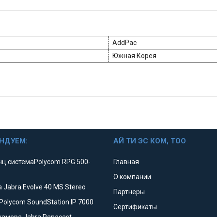
AddPac
Южная Корея
НДУЕМ:
АЙ ТИ ЭС КОМ, ТОО
ц системаPolycom RPG 500-
Главная
О компании
 Jabra Evolve 40 MS Stereo
Партнеры
Polycom SoundStation IP 7000
Сертификаты