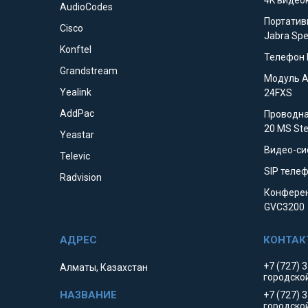
4K видео
AudioCodes
Портатив
Cisco
Jabra Sp
Konftel
Телефон 
Grandstream
Модуль 
Yealink
24FXS
AddPac
Проводна
20 MS St
Yeastar
Видео-си
Televic
SIP телеф
Radvision
Конферен
GVC3200
+7 (727) 
Алматы, Казахстан
городско
+7 (727) 
городско