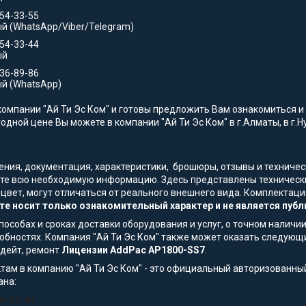
554-33-55
й (WhatsApp/Viber/Telegram)
554-33-44
ый
736-89-86
й (WhatsApp)
омпании "Ай Ти Эс Ком" и готовы предложить Вам ознакомиться и 
одной цене Вы можете в компании "Ай Ти Эс Ком" в г.Алматы, в г.Н
жения, документация, характеристики, брошюры, отзывы и технич
ите всю необходимую информацию. Здесь представлены технические
 цвет, могут отличаться от реального внешнего вида. Комплекта
те носит только ознакомительный характер и не является публ
особах и сроках доставки оборудования и услуг, о точном наличии
обностях. Компания "Ай Ти Эс Ком" также может оказать следующи
пдейт, ремонт
Лицензии AddPac AP1800-SS7
.
там в компанию "Ай Ти Эс Ком" - это официальный авторизованны
ана:
54-33-44