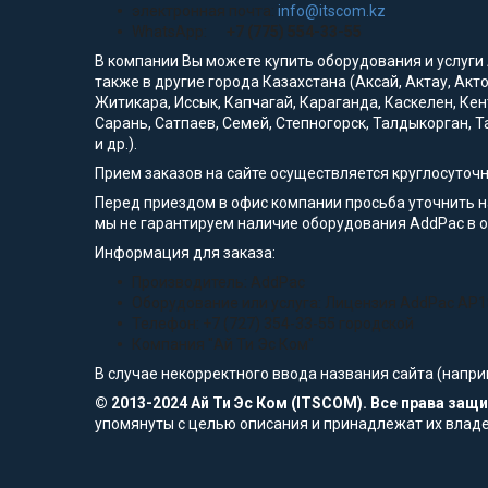
электронная почта:
info@itscom.kz
WhatsApp:
+7 (775) 554-33-55
В компании Вы можете купить оборудования и услуги
также в другие города Казахстана (Аксай, Актау, Акт
Житикара, Иссык, Капчагай, Караганда, Каскелен, Кен
Сарань, Сатпаев, Семей, Степногорск, Талдыкорган, Т
и др.).
Прием заказов на сайте осуществляется круглосуточ
Перед приездом в офис компании просьба уточнить 
мы не гарантируем наличие оборудования AddPac в 
Информация для заказа:
Производитель: AddPac
Оборудование или услуга: Лицензия AddPac AP
Телефон: +7 (727) 354-33-55 городской
Компания "Ай Ти Эс Ком"
В случае некорректного ввода названия сайта (напри
© 2013-2024 Ай Ти Эс Ком (ITSCOM). Все права за
упомянуты с целью описания и принадлежат их влад