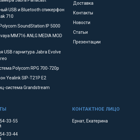
камера Jabra Panacast
Доставка
ный USB и Bluetooth спикерфон
Контакты
eak 710
Новости
Polycom SoundStation IP 5000
Статьи
Avaya MM716 ANLG MEDIA MOD
Презентации
я USB гарнитура Jabra Evolve
ereo
стема Polycom RPG 700-720p
он Yealink SIP-T21P E2
ц-система Grandstream
354-33-55
Ернат, Екатерина
й
354-33-44
й