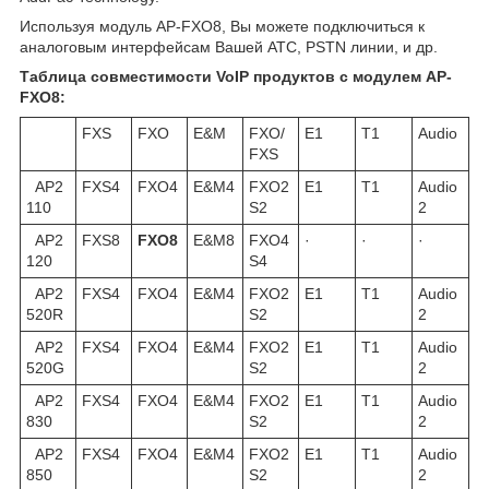
Используя модуль AP-FXO8, Вы можете подключиться к
аналоговым интерфейсам Вашей АТС, PSTN линии, и др.
Таблица совместимости VoIP продуктов с модулем AP-
FXO8:
FXS
FXO
E&M
FXO/
E1
T1
Audio
FXS
AP2
FXS4
FXO4
E&M4
FXO2
E1
T1
Audio
110
S2
2
AP2
FXS8
FXO8
E&M8
FXO4
·
·
·
120
S4
AP2
FXS4
FXO4
E&M4
FXO2
E1
T1
Audio
520R
S2
2
AP2
FXS4
FXO4
E&M4
FXO2
E1
T1
Audio
520G
S2
2
AP2
FXS4
FXO4
E&M4
FXO2
E1
T1
Audio
830
S2
2
AP2
FXS4
FXO4
E&M4
FXO2
E1
T1
Audio
850
S2
2