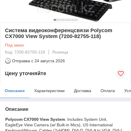
Система видеоконференцсвязи Polycom
CX7000 View System (7200-82755-118)
Под заказ
Код: 7200-82755-118
Розница
Отправка с
24 августа 2026
Цену уточняйте
Описание
Характеристики
Доставка
Оплата
Усл
Описание
Polycom CX7000 View System
. Includes System Unit,
EagleEye View Camera (w/ Built-in Mics), US International
Keyboard/Mouse, Cables (2xHDMI, DVI-D, DVI-A to VGA, DVI-I