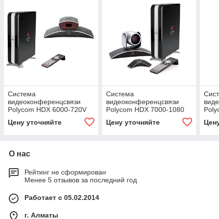
Система
Система
Сис
видеоконференцсвязи
видеоконференцсвязи
вид
Polycom HDX 6000-720V
Polycom HDX 7000-1080
Poly
(7200-23170-114)
(7200-23140-114)
(720
Цену уточняйте
Цену уточняйте
Цен
О нас
Рейтинг не сформирован
Менее 5 отзывов за последний год
Работает с 05.02.2014
г. Алматы