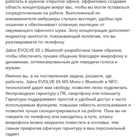
работать в шумном открытом офисе, эффективно создавая
область концентрации вокруг вас, чтобы вы могли оставаться
сосредоточенным на работе. Выполненный из
кожзаменителя амбушюры стильно выглядят, удобны при
ношении и обеспечивают отличную изоляцию от
окружающего офисного шума. Зону концентрации дополняет
индикатор занятости, показывающий коллегам, что вы
разговариваете по телефону.
Jabra EVOLVE 65 с Bluetooth разработана таким образом,
чтобы обеспечить лучшее общение благодаря микрофону и
динамикам, оптимизированным для передачи голоса и
музыки.
Именно вы, а не поставленная задача, решаете, где
работать. Jabra EVOLVE 65 MS Mono с Bluetooth и NFC-
технологией дарит вам свободу, позволяя легко подключать
беспроводную гарнитуру к ПК, смартфону или планшету.
Гарнитура поддерживает простой и удобный доступ к часто
используемым функциям, повышая гибкость использования и
позволяя лучше сконцентрироваться на работе. Пока вы не
говорите по телефону или находитесь в пути, штангу
микрофона можно аккуратно поместить в оголовье, тем
самым превратив офисную гарнитуру в ваш персональный
гаджет.