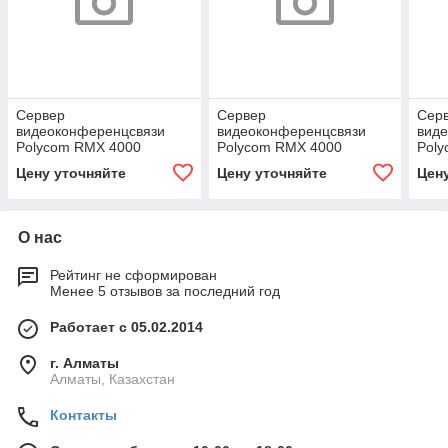
Сервер
Сервер
Сер
видеоконференцсвязи
видеоконференцсвязи
вид
Polycom RMX 4000
Polycom RMX 4000
Pol
(VRMX4030HDRX-RU)
(VRMX4060HDRX-RU)
(VR
Цену уточняйте
Цену уточняйте
Цен
О нас
Рейтинг не сформирован
Менее 5 отзывов за последний год
Работает с 05.02.2014
г. Алматы
Алматы, Казахстан
Контакты