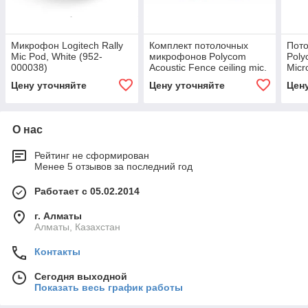
Микрофон Logitech Rally
Комплект потолочных
Пот
Mic Pod, White (952-
микрофонов Polycom
Poly
000038)
Acoustic Fence ceiling mic.
Micr
array kit (8200-84764-001)
"Pri
Цену уточняйте
Цену уточняйте
Цен
002)
О нас
Рейтинг не сформирован
Менее 5 отзывов за последний год
Работает с 05.02.2014
г. Алматы
Алматы, Казахстан
Контакты
Сегодня выходной
Показать весь график работы