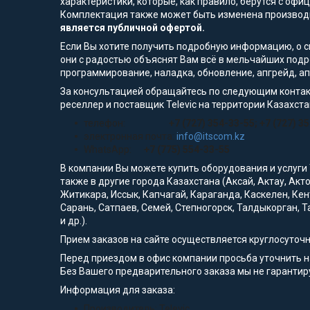
характеристики, которые, как правило, берутся с оф
Комплектация также может быть изменена производ
является публичной офертой.
Если Вы хотите получить подробную информацию, о сп
они с радостью объяснят Вам всё в мельчайших подр
программирование, наладка, обновление, апгрейд, а
За консультацией обращайтесь по следующим контак
реселлер и поставщик Televic на территории Казахста
телефон:
+7 (727) 354-33-55; +7 (727) 3
электронная почта:
info@itscom.kz
WhatsApp:
+7 (775) 554-33-55
В компании Вы можете купить оборудования и услуги
также в другие города Казахстана (Аксай, Актау, Акт
Житикара, Иссык, Капчагай, Караганда, Каскелен, Кен
Сарань, Сатпаев, Семей, Степногорск, Талдыкорган, Т
и др.).
Прием заказов на сайте осуществляется круглосуточ
Перед приездом в офис компании просьба уточнить 
Без Вашего предварительного заказа мы не гарантиру
Информация для заказа:
Производитель: Televic