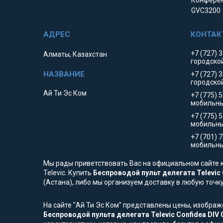
Конферен
GVC3200
+7 (727) 
Алматы, Казахстан
городско
+7 (727) 
городско
Ай Ти Эс Ком
+7 (775) 
мобильны
+7 (775) 
мобильн
+7 (701) 
мобильны
Мы рады приветствовать Вас на официальном сайте к
Televic. Купить
Беспроводой пульт делегата Televic C
(Астана), либо мы организуем доставку в любую точк
На сайте "Ай Ти Эс Ком" представлены цены, изобра
Беспроводой пульта делегата Televic Confidea DIV G