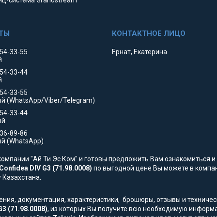
ц-система Grandstream
354-33-55
Ернат, Екатерина
й
354-33-44
й
554-33-55
й (WhatsApp/Viber/Telegram)
554-33-44
ый
736-89-86
й (WhatsApp)
омпании "Ай Ти Эс Ком" и готовы предложить Вам ознакомиться и 
onfidea DIV G3 (71.98.0008)
по выгодной цене Вы можете в компани
у Казахстана.
жения, документация, характеристики, брошюры, отзывы и технич
3 (71.98.0008)
, из которых Вы получите всю необходимую информ