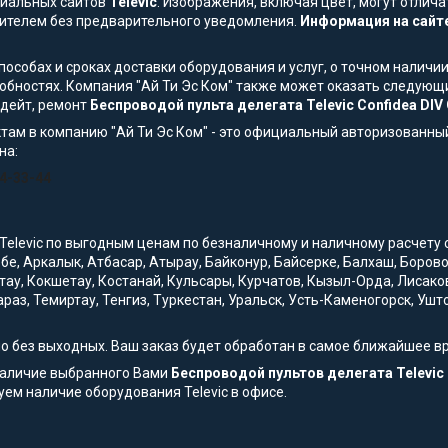
ициальных сайтов
Televic
. Изображения, включая цвет, могут отлича
ителем без предварительного уведомления.
Информация на сайте
особах и сроках доставки оборудования и услуг, о точном наличии
обностях. Компания "Ай Ти Эс Ком" также может оказать следующи
пдейт, ремонт
Беспроводой пульта делегата Televic Confidea DIV 
там в компанию "Ай Ти Эс Ком" - это официальный авторизованны
на:
54-33-44
Televic по выгодным ценам по безналичному и наличному расчету с 
обе, Аркалык, Атбасар, Атырау, Байконур, Байсерке, Балхаш, Боро
тау, Кокшетау, Костанай, Кульсары, Курчатов, Кызыл-Орда, Лисако
араз, Темиртау, Тенгиз, Туркестан, Уральск, Усть-Каменогорск, Уш
но без выходных. Ваш заказ будет обработан в самое ближайшее в
наличие выбранного Вами
Беспроводой пультов делегата Televic C
ем наличие оборудования Televic в офисе.