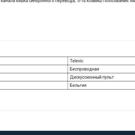
 канала языка синхронного перевода, 5-ть клавиш голосования. М
Televic
Беспроводная
Дискуссионный пульт
Бельгия