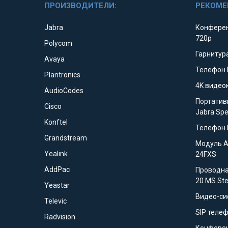
ПРОИЗВОДИТЕЛИ:
РЕКОМЕ
Jabra
Конферен
720p
Polycom
Гарнитура
Avaya
Телефон 
Plantronics
4K видео
AudioCodes
Портатив
Cisco
Jabra Sp
Konftel
Телефон 
Grandstream
Модуль 
Yealink
24FXS
AddPac
Проводна
20 MS St
Yeastar
Видео-си
Televic
SIP телеф
Radvision