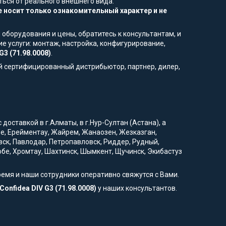
ться от реального внешнего вида.
 носит только ознакомительный характер и не
 оборудования и цены, обратитесь к консультантам, и
е услуги: монтаж, настройка, конфигурирование,
G3 (71.98.0008)
.
й сертифицированный дистрибьютор, партнер, дилер,
доставкой в г.Алматы, в г.Нур-Султан (Астана), а
вое, Ерейментау, Жайрем, Жанаозен, Жезказган,
вск, Павлодар, Петропавловск, Риддер, Рудный,
тобе, Хромтау, Шахтинск, Шымкент, Щучинск, Экибастуз
ремя и наши сотрудники оперативно свяжутся с Вами.
onfidea DIV G3 (71.98.0008)
у наших консультантов.