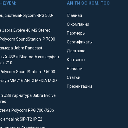
НДУЕМ:
АЙ ТИ ЭС КОМ, ТОО
ц системаPolycom RPG 500-
Главная
О компании
 Jabra Evolve 40 MS Stereo
Партнеры
Polycom SoundStation IP 7000
Сертификаты
камера Jabra Panacast
Доставка
ный USB и Bluetooth спикерфон
Контакты
eak 710
Новости
Polycom SoundStation IP 5000
Статьи
Avaya MM716 ANLG MEDIA MOD
Презентации
я USB гарнитура Jabra Evolve
ereo
стема Polycom RPG 700-720p
он Yealink SIP-T21P E2