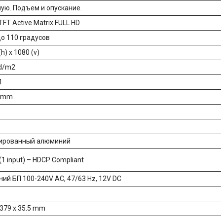
ую. Подъем и опускание.
 TFT Active Matrix FULL HD
до 110 градусов
h) x 1080 (v)
cd/m2
1
7 mm
s
ированный алюминий
(1 input) – HDCP Compliant
ий БП 100-240V AC, 47/63 Hz, 12V DC
 379 x 35.5 mm