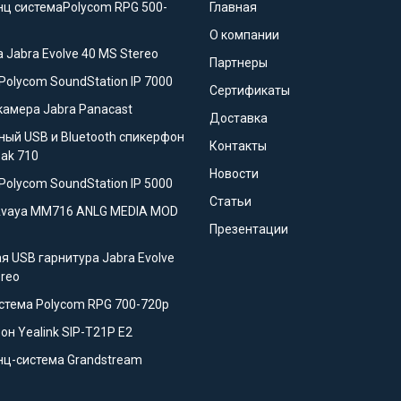
ц системаPolycom RPG 500-
Главная
О компании
 Jabra Evolve 40 MS Stereo
Партнеры
Polycom SoundStation IP 7000
Сертификаты
камера Jabra Panacast
Доставка
ный USB и Bluetooth спикерфон
Контакты
eak 710
Новости
Polycom SoundStation IP 5000
Статьи
Avaya MM716 ANLG MEDIA MOD
Презентации
я USB гарнитура Jabra Evolve
ereo
стема Polycom RPG 700-720p
он Yealink SIP-T21P E2
ц-система Grandstream