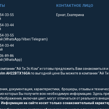
354-33-55
Ернат, Екатерина
й
354-33-44
й
554-33-55
й (WhatsApp/Viber/Telegram)
554-33-44
ый
736-89-86
й (WhatsApp)
омпании "Ай Ти Эс Ком" и готовы предложить Вам ознакомиться и 
Holm AH22BTX16GA
по выгодной цене Вы можете в компании "Ай Ти Э
жения, документация, характеристики, брошюры, отзывы и технич
, из которых Вы получите всю необходимую информацию. Здесь пре
 Изображения, включая цвет, могут отличаться от реального вне
.
Информация на сайте носит только ознакомительный характер