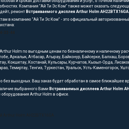
особах и сроках доставки оборудования и услуг, о точном наличии
обностях. Компания "Ай Ти Эс Ком" также может оказать следующи
пдейт, ремонт
Встраиваемого дисплея Arthur Holm AH22BTX16GA
там в компанию "Ай Ти Эс Ком" - это официальный авторизованны
ахстана:
54-33-44
Arthur Holm по выгодным ценам по безналичному и наличному расче
ктобе, Аркалык, Атбасар, Атырау, Байконур, Байсерке, Балхаш, Бор
тау, Кокшетау, Костанай, Кульсары, Курчатов, Кызыл-Орда, Лисако
араз, Темиртау, Тенгиз, Туркестан, Уральск, Усть-Каменогорск, Уш
но без выходных. Ваш заказ будет обработан в самое ближайшее в
наличие выбранного Вами
Встраиваемых дисплеев Arthur Holm 
 оборудования Arthur Holm в офисе.
ей Arthur Holm AH22BTX16GA