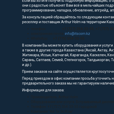
Если Вы хотите получить подробную информацию, о сп
они с радостью объяснят Вам всё в мельчайших подр
программирование, наладка, обновление, апгрейд, а
За консультацией обращайтесь по следующим контак
реселлер и поставщик Arthur Holm на территории Каз
телефон:
+7 (727) 354-33-55; +7 (727) 3
электронная почта:
info@itscom.kz
WhatsApp:
+7 (775) 554-33-55
В компании Вы можете купить оборудования и услуги
а также в другие города Казахстана (Аксай, Актау, А
Житикара, Иссык, Капчагай, Караганда, Каскелен, Кен
Сарань, Сатпаев, Семей, Степногорск, Талдыкорган, Т
и др.).
Прием заказов на сайте осуществляется круглосуточ
Перед приездом в офис компании просьба уточнить 
предварительного заказа мы не гарантируем наличие
Информация для заказа:
Производитель: Arthur Holm
Оборудование или услуга: Встраиваемый диспл
Телефон: +7 (727) 354-33-55 городской
Компания "Ай Ти Эс Ком"