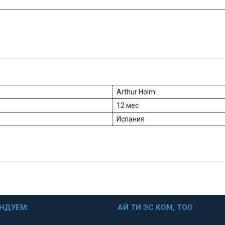
Arthur Holm
12 мес
Испания
НДУЕМ:
АЙ ТИ ЭС КОМ, ТОО