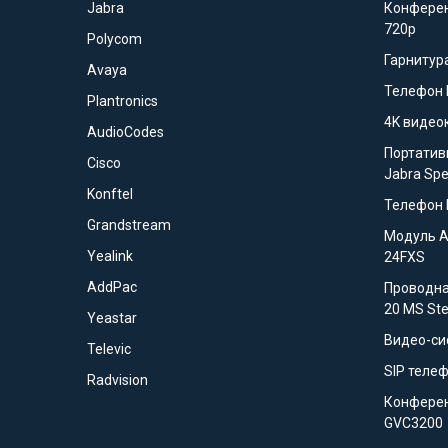
Jabra
Конферен
720p
Polycom
Гарнитура
Avaya
Телефон 
Plantronics
4K видео
AudioCodes
Портатив
Cisco
Jabra Sp
Konftel
Телефон 
Grandstream
Модуль 
Yealink
24FXS
AddPac
Проводна
20 MS St
Yeastar
Видео-си
Televic
SIP телеф
Radvision
Конферен
GVC3200