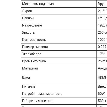
Механизм подъема
Вручн
Экран
21.5”
Наклон
От 0 
Разрешение
1920 (
Яркость
250 
Контрастность
1000:
Размер пикселя
0.24
Угол обзора
178°
Время отклика
25 m
Материал
Анод
Вход
HDMI 
Питание
Внешн
Потребляемая мощность
50W
Габариты монитора
539 x