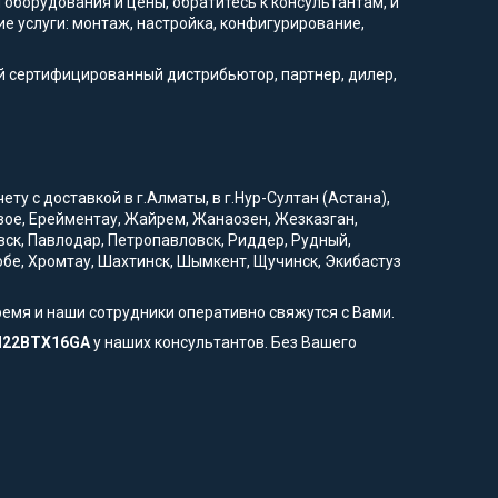
 оборудования и цены, обратитесь к консультантам, и
е услуги: монтаж, настройка, конфигурирование,
.
й сертифицированный дистрибьютор, партнер, дилер,
ту с доставкой в г.Алматы, в г.Нур-Султан (Астана),
овое, Ерейментау, Жайрем, Жанаозен, Жезказган,
вск, Павлодар, Петропавловск, Риддер, Рудный,
тобе, Хромтау, Шахтинск, Шымкент, Щучинск, Экибастуз
ремя и наши сотрудники оперативно свяжутся с Вами.
AH22BTX16GA
у наших консультантов. Без Вашего