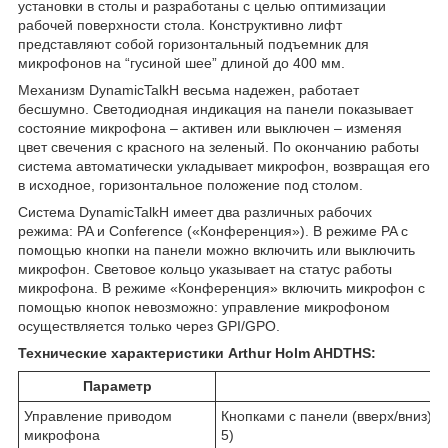
установки в столы и разработаны с целью оптимизации
рабочей поверхности стола. Конструктивно лифт
представляют собой горизонтальный подъемник для
микрофонов на “гусиной шее” длиной до 400 мм.
Механизм DynamicTalkH весьма надежен, работает
бесшумно. Светодиодная индикация на панели показывает
состояние микрофона – активен или выключен – изменяя
цвет свечения с красного на зеленый. По окончанию работы
система автоматически укладывает микрофон, возвращая его
в исходное, горизонтальное положение под столом.
Система DynamicTalkH имеет два различных рабочих
режима: PA и Conference («Конференция»). В режиме PA с
помощью кнопки на панели можно включить или выключить
микрофон. Световое кольцо указывает на статус работы
микрофона. В режиме «Конференция» включить микрофон с
помощью кнопок невозможно: управление микрофоном
осуществляется только через GPI/GPO.
Технические характеристики Arthur Holm AHDTHS:
Параметр
Управление приводом
Кнопками с панели (вверх/вниз), 
микрофона
5)