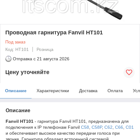
Проводная гарнитура Fanvil HT101
Под заказ
Код: HT101
Розница
Отправка с
21 августа 2026
Цену уточняйте
Описание
Характеристики
Доставка
Оплата
Усл
Описание
Fanvil HT101
- гарнитура Fanvil HT101, предназначена для
подключения к IP телефонам Fanvil
C58
,
C58P
,
C62
,
C66
,
С01
и обеспечивает высокое качество передачи голоса при
звонке. Гарнитура обладает встроенной системой