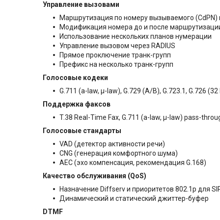
Управление вызовами
Маршрутизация по номеру вызываемого (CdPN) 
Модификация номера до и после маршрутизаци
Использование нескольких планов нумерации
Управление вызовом через RADIUS
Прямое проключение транк-групп
Префикс на несколько транк-групп
Голосовые кодеки
G.711 (a-law, µ-law), G.729 (A/B), G.723.1, G.726 (32
Поддержка факсов
T.38 Real-Time Fax, G.711 (a-law, µ-law) pass-throu
Голосовые стандарты
VAD (детектор активности речи)
CNG (генерация комфортного шума)
AEC (эхо компенсация, рекомендация G.168)
Качество обслуживания (QoS)
Назначение Diffserv и приоритетов 802.1р для SI
Динамический и статический джиттер-буфер
DTMF