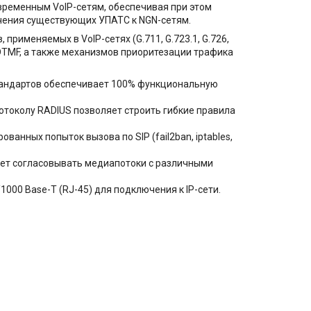
ременным VoIP-сетям, обеспечивая при этом
чения существующих УПАТС к NGN-сетям.
рименяемых в VoIP-сетях (G.711, G.723.1, G.726,
DTMF, а также механизмов приоритезации трафика
тандартов обеспечивает 100% функциональную
токолу RADIUS позволяет строить гибкие правила
нных попыток вызова по SIP (fail2ban, iptables,
яет согласовывать медиапотоки с различными
1000 Base-T (RJ-45) для подключения к IP-сети.