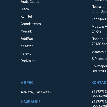
AudioCodes
Портатив
Cisco
Jabra Sp
Konftel
Телефон 
Grandstream
Модуль 
Yealink
24FXS
AddPac
Проводна
20 MS St
Yeastar
Видео-си
Televic
SIP телеф
Radvision
Конферен
GVC3200
+7 (727) 
Алматы, Казахстан
городско
+7 (727) 
городско