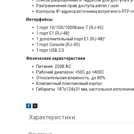
Список разрешенных IP-адресов для доступа к 
Разграничение прав доступа admin / user
Контроль IP-адреса источника встречного RTP-п
Интерфейсы
1 порт 10/100/1000Base-T (RJ-45)
1 порт E1 (RJ-48)
1 дополнительный порт Е1 (RJ-48)¹
1 порт Console (RJ-45)
1 порт USB 2.0
Физические характеристики
Питание: 220В AC
Рабочий диапазон: +50С до +400С
Относительная влажность: до 80%
Компактный пластиковый корпус
Габариты: 187х124х31 мм, настольное исполнен
Характеристики