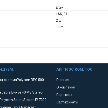
Eltex
LAN, E1
2 шт
1 шт
НДУЕМ:
АЙ ТИ ЭС КОМ, ТОО
ц системаPolycom RPG 500-
Главная
О компании
 Jabra Evolve 40 MS Stereo
Партнеры
Polycom SoundStation IP 7000
Сертификаты
камера Jabra Panacast