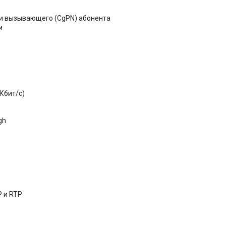
и вызывающего (CgPN) абонента
и
 Кбит/c)
gh
P и RTP