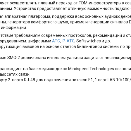
яет осуществлять плавный переход от TDM-инфраструктуры к сов
анием. Устройство предоставляет отличную возможность подклю
я аппаратная платформа, поддержка всех основных аудиокодеков, п
ины, генератора комфортного шума, приема и генерации сигналов 
й информации.
етствие требованиям современных протоколов, рекомендаций и с
борудованием: цифровыми
АТС
,
IP-АТС
, Softswitches и др.
утизация вызовов на основе ответов биллинговой системы по про
зе SMG-2 реализована интеллектуальная защита от несанкционирова
анскодинг на базе медиакодеков Mindspeed Technologies позвол
ых сетях связи.
ту 2 порта RJ-48 для подключения потоков E1, 1 порт LAN 10/100/