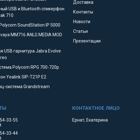
Доставка
ный USB и Bluetooth спикерфон
Контакты
eak 710
Новости
Polycom SoundStation IP 5000
Статьи
Avaya MM716 ANLG MEDIA MOD
Презентации
я USB гарнитура Jabra Evolve
ereo
стема Polycom RPG 700-720p
он Yealink SIP-T21P E2
ц-система Grandstream
354-33-55
Ернат, Екатерина
й
354-33-44
й