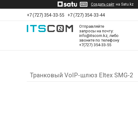
Создать сайт
на Satu.kz
+7 (727) 354-33-55
+7 (727) 354-33-44
Отправляйте
запросы на почту:
info@itscom.kz, либо
звоните по телефону
+7(727) 354-33-55
Транковый VoIP-шлюз Eltex SMG-2