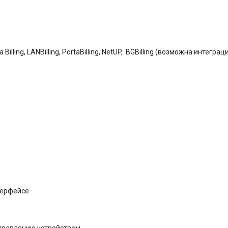
lling, LANBilling, PortaBilling, NetUP, BGBilling (возможна интегр
терфейсе