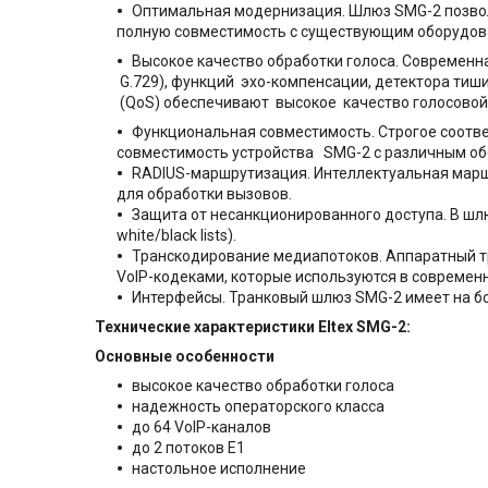
Оптимальная модернизация. Шлюз SMG-2 позвол
полную совместимость с существующим оборудов
Высокое качество обработки голоса. Современна
G.729), функций эхо-компенсации, детектора тиш
(QoS) обеспечивают высокое качество голосово
Функциональная совместимость. Строгое соотв
совместимость устройства SMG-2 с различным о
RADIUS-маршрутизация. Интеллектуальная маршр
для обработки вызовов.
Защита от несанкционированного доступа. В шлю
white/black lists).
Транскодирование медиапотоков. Аппаратный тр
VoIP-кодеками, которые используются в современн
Интерфейсы. Транковый шлюз SMG-2 имеет на бор
Технические характеристики
Eltex SMG-2:
Основные особенности
высокое качество обработки голоса
надежность операторского класса
до 64 VoIP-каналов
до 2 потоков E1
настольное исполнение