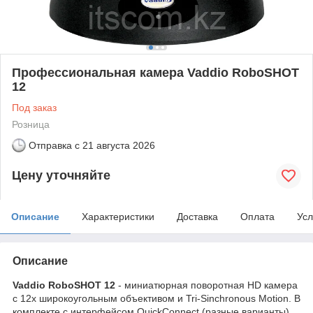
Профессиональная камера Vaddio RoboSHOT
12
Под заказ
Розница
Отправка с
21 августа 2026
Цену уточняйте
Описание
Характеристики
Доставка
Оплата
Усл
Описание
Vaddio RoboSHOT 12
- миниатюрная поворотная HD камера
с 12х широкоугольным объективом и Tri-Sinchronous Motion. В
комплекте с интерфейсом QuickConnect (разные варианты)