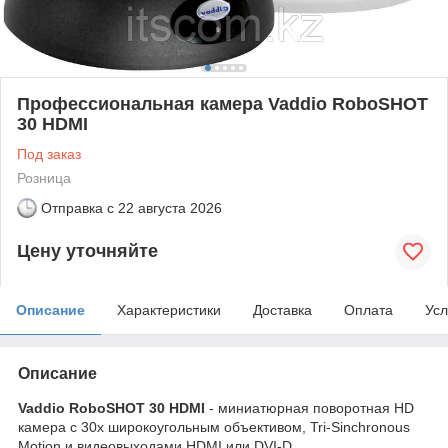
Профессиональная камера Vaddio RoboSHOT
30 HDMI
Под заказ
Розница
Отправка с
22 августа 2026
Цену уточняйте
Описание
Характеристики
Доставка
Оплата
Усл
Описание
Vaddio RoboSHOT 30 HDMI
- миниатюрная поворотная HD
камера с 30х широкоугольным объективом, Tri-Sinchronous
Motion и видеовыходами HDMI или DVI-D.