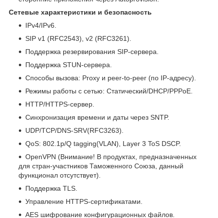
Сетевые характеристики и безопасность
IPv4/IPv6.
SIP v1 (RFC2543), v2 (RFC3261).
Поддержка резервирования SIP-сервера.
Поддержка STUN-сервера.
Способы вызова: Proxy и peer-to-peer (по IP-адресу).
Режимы работы с сетью: Статический/DHCP/PPPoE.
HTTP/HTTPS-сервер.
Синхронизация времени и даты через SNTP.
UDP/TCP/DNS-SRV(RFC3263).
QoS: 802.1p/Q tagging(VLAN), Layer 3 ToS DSCP.
OpenVPN (Внимание! В продуктах, предназначенных
для стран-участников Таможенного Союза, данный
функционал отсутствует).
Поддержка TLS.
Управление HTTPS-сертификатами.
AES шифрование конфигурационных файлов.