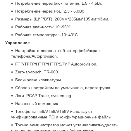
Потребление через блок питания: 1.5 - 4.5Вт.
Потребление через PoE: 2.3 - 6.0Вт.
Размеры (Ш*Г*В*Т): 260мм*235мм*195мм*43мм.
Рабочая влажность: 10~95%.
Рабочая температура: -10~40°C.
Управление
Настройка телефона: веб-интерфейс/экран
телефона/Autoprovision.
FTP/TFTP/HTTP/HTTPS/PnP Autoprovision.
Zero-sp-touch, TR-069.
Блокировка клавиатуры.
Сброс к настройкам по умолчанию, перезагрузка.
Логи: PCAP Trace, system log.
Начальный помощник.
Телефоны T56A/T58A/T58V используют
унифицированные ПО и конфигурационные файлы.
Только администратор может устанавливать/удалять
сторонние приложения через Autoprovision.