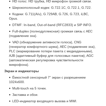
HD голос: HD трубка, HD микрофон громкой связи.
Широкополосный кодек: G.722.1C, G.722.1, G.722.
Кодеки: G.711(A/u), G.729AB, G.726, G.723, iLBC,
Opus.
DTMF: In-band, Out-of-band (RFC2833) и SIP INFO.
Full-duplex (полнодуплексная) громкая связь с AEC
(подавление эха).
VAD (обнаружение активности голоса), CNG
(генератор комфортного шума), AEC (подавление эха),
PLC (маркирование потери пакета с медиаданными),
AJB (адаптивный буфер для голосовых пакетов), AGC
(автоматическая регулировка чувствительности
микрофона).
Экран и индикаторы
Ёмкостной сенсорный 7” экран с разрешением
1024х600.
Multi-touch на 5 точек.
Заставка и обои.
LED-индикатор входящего вызова и MWI.