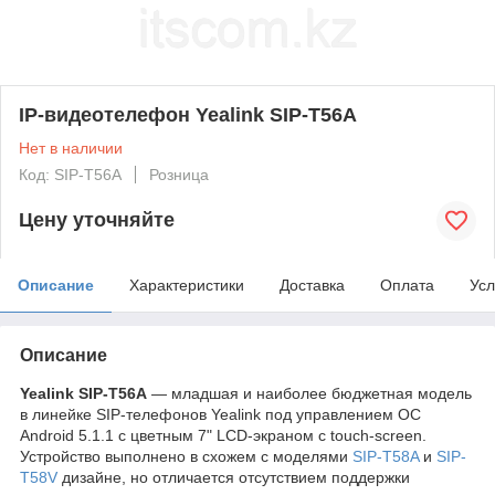
IP-видеотелефон Yealink SIP-T56A
Нет в наличии
Код: SIP-T56A
Розница
Цену уточняйте
Описание
Характеристики
Доставка
Оплата
Усл
Описание
Yealink SIP-T56A
— младшая и наиболее бюджетная модель
в линейке SIP-телефонов Yealink под управлением ОС
Android 5.1.1 с цветным 7" LCD-экраном с touch-screen.
Устройство выполнено в схожем с моделями
SIP-T58A
и
SIP-
T58V
дизайне, но отличается отсутствием поддержки