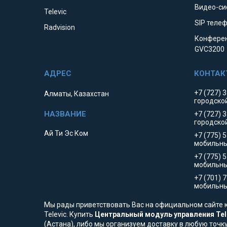
Видео-си
Televic
SIP телеф
Radvision
Конферен
GVC3200
+7 (727) 
Алматы, Казахстан
городско
+7 (727) 
городско
Ай Ти Эс Ком
+7 (775) 
мобильны
+7 (775) 
мобильн
+7 (701) 
мобильны
Мы рады приветствовать Вас на официальном сайте к
Televic. Купить
Центральный модуль управления Telev
(Астана), либо мы организуем доставку в любую точк