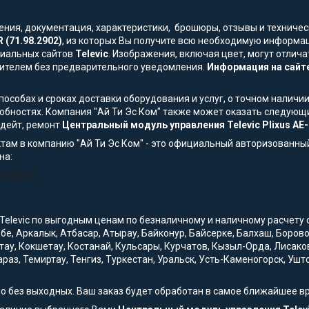
жения, документация, характеристики, брошюры, отзывы и технич
 (71.98.2902)
, из которых Вы получите всю необходимую информа
ициальных сайтов
Televic
. Изображения, включая цвет, могут отлича
ителем без предварительного уведомления.
Информация на сайте
особах и сроках доставки оборудования и услуг, о точном наличии
обностях. Компания "Ай Ти Эс Ком" также может оказать следующи
пдейт, ремонт
Центральный модуль управления Televic Plixus AE-R
там в компанию "Ай Ти Эс Ком" - это официальный авторизованны
на:
54-33-44
Televic по выгодным ценам по безналичному и наличному расчету с 
обе, Аркалык, Атбасар, Атырау, Байконур, Байсерке, Балхаш, Боро
тау, Кокшетау, Костанай, Кульсары, Курчатов, Кызыл-Орда, Лисако
араз, Темиртау, Тенгиз, Туркестан, Уральск, Усть-Каменогорск, Уш
но без выходных. Ваш заказ будет обработан в самое ближайшее в