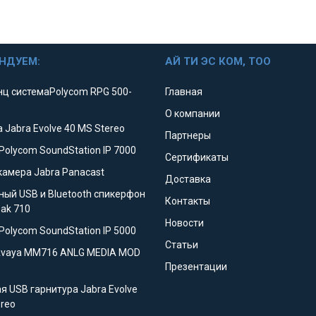
НДУЕМ:
АЙ ТИ ЭС КОМ, ТОО
ц системаPolycom RPG 500-
Главная
О компании
 Jabra Evolve 40 MS Stereo
Партнеры
Polycom SoundStation IP 7000
Сертификаты
камера Jabra Panacast
Доставка
ный USB и Bluetooth спикерфон
Контакты
eak 710
Новости
Polycom SoundStation IP 5000
Статьи
Avaya MM716 ANLG MEDIA MOD
Презентации
я USB гарнитура Jabra Evolve
ereo