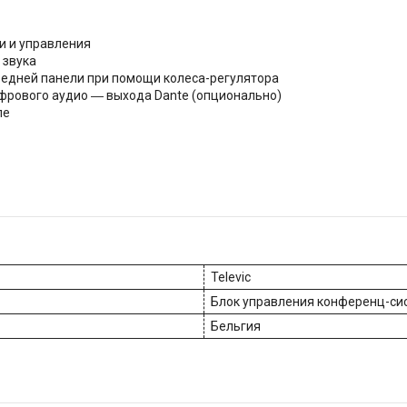
и и управления
 звука
редней панели при помощи колеса-регулятора
рового аудио ― выхода Dante (опционально)
ле
Televic
Блок управления конференц-си
Бельгия