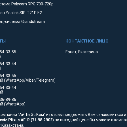
стема Polycom RPG 700-720p
он Yealink SIP-T21P E2
ц-система Grandstream
354-33-55
Ернат, Екатерина
й
354-33-44
й
554-33-55
й (WhatsApp/Viber/Telegram)
554-33-44
ый
736-89-86
й (WhatsApp)
омпании "Ай Ти Эс Ком" и готовы предложить Вам ознакомиться и 
ic Plixus AE-R (71.98.2902)
по выгодной цене Вы можете в компани
у Казахстана.