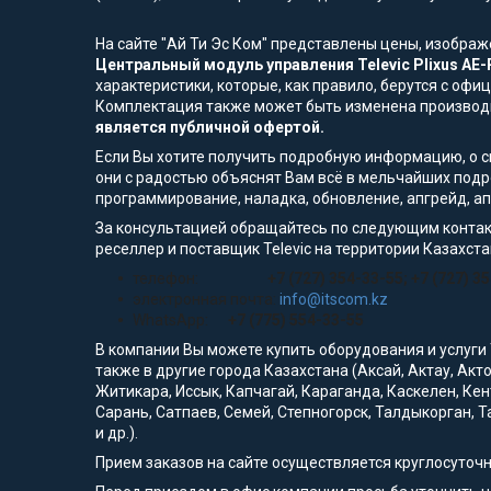
На сайте "Ай Ти Эс Ком" представлены цены, изобра
Центральный модуль управления Televic Plixus AE-R
характеристики, которые, как правило, берутся с оф
Комплектация также может быть изменена производ
является публичной офертой.
Если Вы хотите получить подробную информацию, о сп
они с радостью объяснят Вам всё в мельчайших подр
программирование, наладка, обновление, апгрейд, а
За консультацией обращайтесь по следующим контак
реселлер и поставщик Televic на территории Казахста
телефон:
+7 (727) 354-33-55; +7 (727) 3
электронная почта:
info@itscom.kz
WhatsApp:
+7 (775) 554-33-55
В компании Вы можете купить оборудования и услуги
также в другие города Казахстана (Аксай, Актау, Акт
Житикара, Иссык, Капчагай, Караганда, Каскелен, Кен
Сарань, Сатпаев, Семей, Степногорск, Талдыкорган, Т
и др.).
Прием заказов на сайте осуществляется круглосуточ