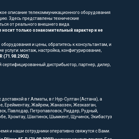
еское описание телекоммуникационного оборудования
цию. Здесь представлены технические
ться от реального внешнего вида.
 носит только ознакомительный характер и не
 оборудования и цены, обратитесь к консультантам, и
е услуги: монтаж, настройка, конфигурирование,
 (71.98.2902)
.
й сертифицированный дистрибьютор, партнер, дилер,
доставкой в г.Алматы, в г.Нур-Султан (Астана), а
вое, Ерейментау, Жайрем, Жанаозен, Жезказган,
вск, Павлодар, Петропавловск, Риддер, Рудный,
тобе, Хромтау, Шахтинск, Шымкент, Щучинск, Экибастуз
ремя и наши сотрудники оперативно свяжутся с Вами.