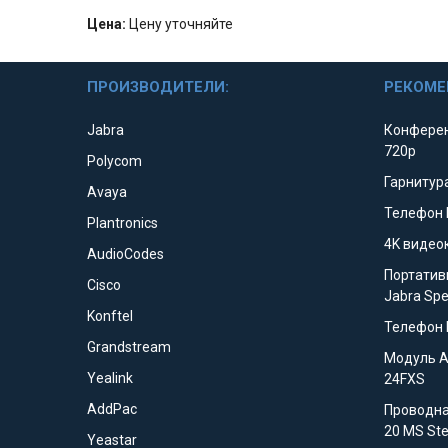
Цена:
Цену уточняйте
ПРОИЗВОДИТЕЛИ:
РЕКОМЕ
Jabra
Конферен
720p
Polycom
Гарнитура
Avaya
Телефон 
Plantronics
4K видео
AudioCodes
Портатив
Cisco
Jabra Sp
Konftel
Телефон 
Grandstream
Модуль 
Yealink
24FXS
AddPac
Проводна
20 MS St
Yeastar