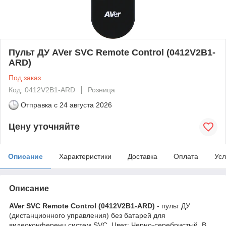
Пульт ДУ AVer SVC Remote Control (0412V2B1-
ARD)
Под заказ
Код: 0412V2B1-ARD
Розница
Отправка с
24 августа 2026
Цену уточняйте
Описание
Характеристики
Доставка
Оплата
Усл
Описание
AVer SVC Remote Control (0412V2B1-ARD)
- пульт ДУ
(дистанционного управления) без батарей для
видеоконференц систем SVC. Цвет: Черно-серебристый. В