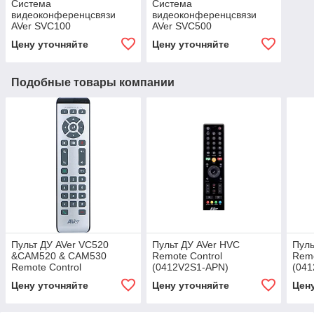
Система
Система
видеоконференцсвязи
видеоконференцсвязи
AVer SVC100
AVer SVC500
(61V2B10000B2)
(61V2B10000BA)
Цену уточняйте
Цену уточняйте
Подобные товары компании
Пульт ДУ AVer VC520
Пульт ДУ AVer HVC
Пуль
&CAM520 & CAM530
Remote Control
Remo
Remote Control
(0412V2S1-APN)
(04
(0412V8U0DAP6)
Цену уточняйте
Цену уточняйте
Цен