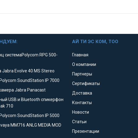
НДУЕМ:
АЙ ТИ ЭС КОМ, ТОО
ц системаPolycom RPG 500-
Главная
О компании
 Jabra Evolve 40 MS Stereo
Партнеры
Polycom SoundStation IP 7000
Сертификаты
камера Jabra Panacast
Доставка
ный USB и Bluetooth спикерфон
Контакты
eak 710
Новости
Polycom SoundStation IP 5000
Статьи
Avaya MM716 ANLG MEDIA MOD
Презентации