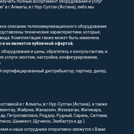
изучить полный ассортимент оборудования и услуг
" в г.Алматы, в г.Нур-Султан (Астана), либо мы
еское описание телекоммуникационного оборудования
едставлены технические характеристики, которые,
о вида. Комплектация также может быть изменена
 и не является публичной офертой.
 оборудования и цены, обратитесь к консультантам, и
е услуги: монтаж, настройка, конфигурирование,
)
.
й сертифицированный дистрибьютор, партнер, дилер,
ставкой в г.Алматы, в г.Нур-Султан (Астана), а также
рейментау, Жайрем, Жанаозен, Жезказган, Житикара,
дар, Петропавловск, Риддер, Рудный, Сарань, Сатпаев,
тинск, Шымкент, Щучинск, Экибастуз и др.).
ремя и наши сотрудники оперативно свяжутся с Вами.