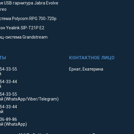
я USB гарнитура Jabra Evolve
ereo
стема Polycom RPG 700-720p
он Yealink SIP-T21P E2
ц-система Grandstream
354-33-55
Ернат, Екатерина
й
354-33-44
й
554-33-55
й (WhatsApp/Viber/Telegram)
554-33-44
ый
736-89-86
й (WhatsApp)