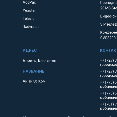
AddPac
Проводна
20 MS St
Yeastar
Видео-си
Televic
SIP телеф
Radvision
Конферен
GVC3200
+7 (727) 
Алматы, Казахстан
городско
+7 (727) 
городско
Ай Ти Эс Ком
+7 (775) 
мобильны
+7 (775) 
мобильн
+7 (701) 
мобильны