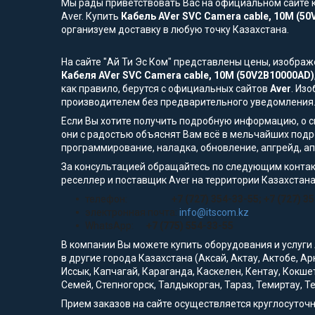
Мы рады приветствовать Вас на официальном сайте к
Aver. Купить
Кабель AVer SVC Camera cable, 10M (5
организуем доставку в любую точку Казахстана.
На сайте "Ай Ти Эс Ком" представлены цены, изобра
Кабеля AVer SVC Camera cable, 10M (50V2B10000AD)
как правило, берутся с официальных сайтов
Aver
. Из
производителем без предварительного уведомления
Если Вы хотите получить подробную информацию, о сп
они с радостью объяснят Вам всё в мельчайших подр
программирование, наладка, обновление, апгрейд, а
За консультацией обращайтесь по следующим контак
реселлер и поставщик Aver на территории Казахстана
телефон:
+7 (727) 354-33-55; +7 (727) 3
электронная почта:
info@itscom.kz
WhatsApp:
+7 (775) 554-33-55
В компании Вы можете купить оборудования и услуги
в другие города Казахстана (Аксай, Актау, Актобе, А
Иссык, Капчагай, Караганда, Каскелен, Кентау, Кокше
Семей, Степногорск, Талдыкорган, Тараз, Темиртау, Те
Прием заказов на сайте осуществляется круглосуточ