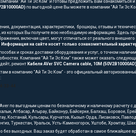
омпании "Ай Ти Эс Ком" и готовы предложить Вам ознакомиться и 
0V2B10000AD)
по выгодной цене Вы можете в компании "Ай Ти Эс Ком
жения, документация, характеристики, брошюры, отзывы и технич
, из которых Вы получите всю необходимую информацию. Здесь пр
ображения, включая цвет, могут отличаться от реального внешнег
.
Информация на сайте носит только ознакомительный характер
особах и сроках доставки оборудования и услуг, о точном наличии
обностях. Компания "Ай Ти Эс Ком" также может оказать следующи
пдейт, ремонт
Кабеля AVer SVC Camera cable, 10M (50V2B10000AD
там в компанию "Ай Ти Эс Ком" - это официальный авторизованны
:
54-33-44
Aver по выгодным ценам по безналичному и наличному расчету с до
ркалык, Атбасар, Атырау, Байконур, Байсерке, Балхаш, Боровое, Е
тау, Костанай, Кульсары, Курчатов, Кызыл-Орда, Лисаковск, Павло
нгиз, Туркестан, Уральск, Усть-Каменогорск, Уштобе, Хромтау, Шах
но без выходных. Ваш заказ будет обработан в самое ближайшее в