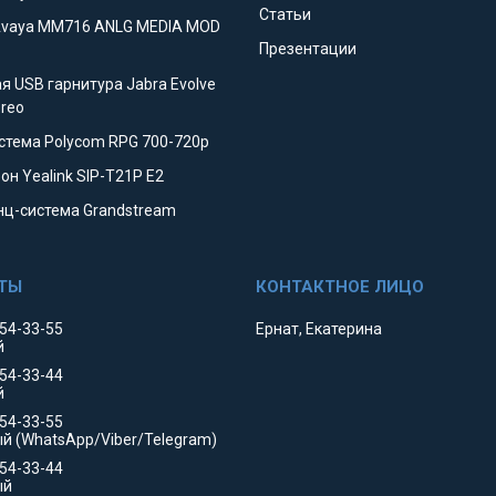
Статьи
Avaya MM716 ANLG MEDIA MOD
Презентации
я USB гарнитура Jabra Evolve
ereo
стема Polycom RPG 700-720p
он Yealink SIP-T21P E2
ц-система Grandstream
354-33-55
Ернат, Екатерина
й
354-33-44
й
554-33-55
й (WhatsApp/Viber/Telegram)
554-33-44
ый