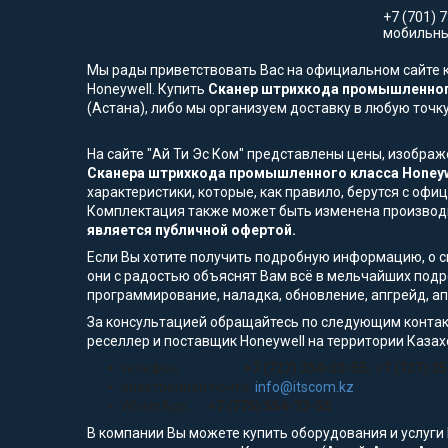
+7 (701) 
мобильны
Мы рады приветствовать Вас на официальном сайте к
Honeywell. Купить
Сканер штрихкода промышленного 
(Астана), либо мы организуем доставку в любую точк
На сайте "Ай Ти Эс Ком" представлены цены, изобра
Сканера штрихкода промышленного класса Honeywel
характеристики, которые, как правило, берутся с оф
Комплектация также может быть изменена производ
является публичной офертой.
Если Вы хотите получить подробную информацию, о сп
они с радостью объяснят Вам всё в мельчайших подр
программирование, наладка, обновление, апгрейд, а
За консультацией обращайтесь по следующим контак
реселлер и поставщик Honeywell на территории Казах
телефон:
+7 (727) 354-33-55; +7 (727) 3
электронная почта:
info@itscom.kz
WhatsApp:
+7 (775) 554-33-55
В компании Вы можете купить оборудования и услуги