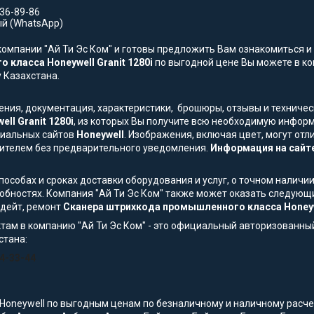
736-89-86
й (WhatsApp)
омпании "Ай Ти Эс Ком" и готовы предложить Вам ознакомиться и 
класса Honeywell Granit 1280i
по выгодной цене Вы можете в ком
у Казахстана.
жения, документация, характеристики, брошюры, отзывы и технич
l Granit 1280i
, из которых Вы получите всю необходимую инфор
ициальных сайтов
Honeywell
. Изображения, включая цвет, могут отл
ителем без предварительного уведомления.
Информация на сайте
особах и сроках доставки оборудования и услуг, о точном наличии
обностях. Компания "Ай Ти Эс Ком" также может оказать следующи
пдейт, ремонт
Сканера штрихкода промышленного класса Honeywe
там в компанию "Ай Ти Эс Ком" - это официальный авторизованны
стана:
54-33-44
Honeywell по выгодным ценам по безналичному и наличному расчету 