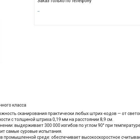
Заказ только по телефону
нного класса
ожность сканирования практически любых штрих-кодов — от свет
ости с толщиной штриха 0,19 мм на расстоянии 8,9 см.
нии: выдерживает 300 000 изгибов по углом 90° при температуре 
ржит самые суровые испытания.
 в промышленной среде: обеспечивает высокоскоростное считыва