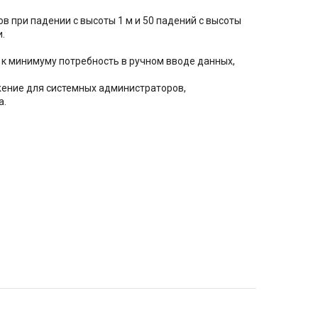
в при падении с высоты 1 м и 50 падений с высоты
.
к минимуму потребность в ручном вводе данных,
жение для системных администраторов,
а.