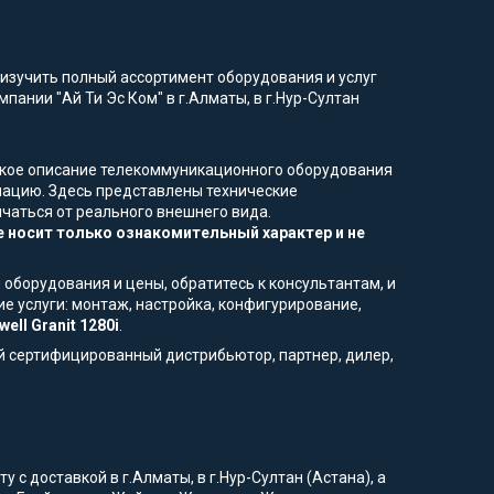
изучить полный ассортимент оборудования и услуг
пании "Ай Ти Эс Ком" в г.Алматы, в г.Нур-Султан
еское описание телекоммуникационного оборудования
мацию. Здесь представлены технические
ичаться от реального внешнего вида.
 носит только ознакомительный характер и не
 оборудования и цены, обратитесь к консультантам, и
е услуги: монтаж, настройка, конфигурирование,
ll Granit 1280i
.
й сертифицированный дистрибьютор, партнер, дилер,
с доставкой в г.Алматы, в г.Нур-Султан (Астана), а