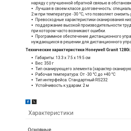
наряду с улучшенной обратной связью в обстанов
Лучшая в своем классе долговечность: специаль
2 м при температуре -30 °C, что позволяет снизит
Превосходные характеристики сканирования ни
поддержание высокой производительности труда
при котором часто возникают ошибки.
Программное обеспечение дистанционного упра
нуждающихся в решении для дистанционного упра
Технические характеристики
Honeywell Granit 1280i:
Габариты: 13.3 x 7.5 x 19.5 см
Вес: 350 г
Тип сканирующего элемента (характер сканиру
Рабочая температура: От -30 °C до +40 °C
Тип интерфейса: Стандартный RS232
Устойчивость к ударам: 2 м
Характеристики
Основные