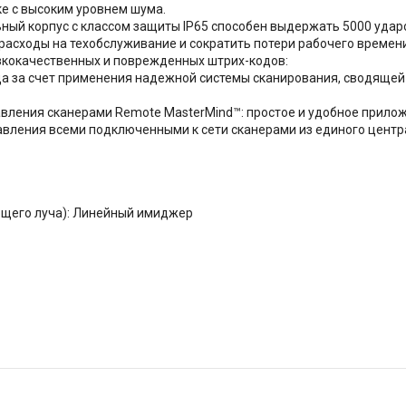
ке с высоким уровнем шума.
ный корпус с классом защиты IP65 способен выдержать 5000 ударо
ь расходы на техобслуживание и сократить потери рабочего времени
зкокачественных и поврежденных штрих-кодов:
 за счет применения надежной системы сканирования, сводящей 
вления сканерами Remote MasterMind™: простое и удобное прило
вления всеми подключенными к сети сканерами из единого центр
ющего луча): Линейный имиджер