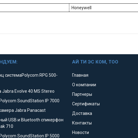
Honeywell
НДУЕМ:
АЙ ТИ ЭС КОМ, ТОО
ц системаPolycom RPG 500-
Главная
О компании
 Jabra Evolve 40 MS Stereo
Партнеры
Polycom SoundStation IP 7000
Сертификаты
камера Jabra Panacast
Доставка
ный USB и Bluetooth спикерфон
Контакты
eak 710
Новости
Polycom SoundStation IP 5000