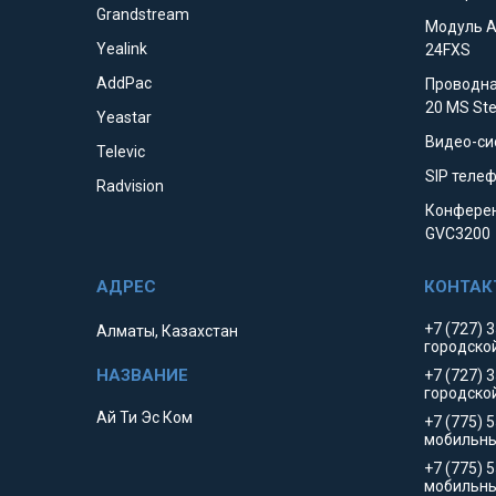
Grandstream
Модуль 
Yealink
24FXS
AddPac
Проводна
20 MS St
Yeastar
Видео-си
Televic
SIP телеф
Radvision
Конферен
GVC3200
+7 (727) 
Алматы, Казахстан
городско
+7 (727) 
городско
Ай Ти Эс Ком
+7 (775) 
мобильны
+7 (775) 
мобильн