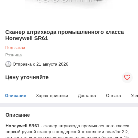
Сканер штрихкода промышленного класса
Honeywell SR61
Под заказ
Розница
Отправка с
21 августа 2026
Цену уточняйте
Описание
Характеристики
Доставка
Оплата
Усл
Описание
Honeywell SR61
- сканер штрихкода промышленного класса
первый ручной сканер с поддержкой технологии near/far 2D,
что дает надежное сканирование на удалении более чем 15