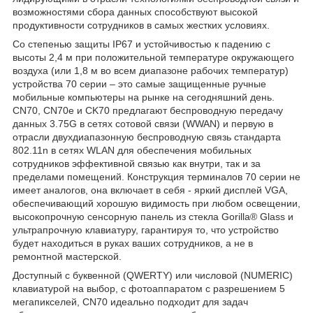
возможностями сбора данных способствуют высокой
продуктивности сотрудников в самых жестких условиях.
Со степенью защиты IP67 и устойчивостью к падению с
высоты 2,4 м при положительной температуре окружающего
воздуха (или 1,8 м во всем диапазоне рабочих температур)
устройства 70 серии – это самые защищенные ручные
мобильные компьютеры на рынке на сегодняшний день.
CN70, CN70e и CK70 предлагают беспроводную передачу
данных 3.75G в сетях сотовой связи (WWAN) и первую в
отрасли двухдиапазонную беспроводную связь стандарта
802.11n в сетях WLAN для обеспечения мобильных
сотрудников эффективной связью как внутри, так и за
пределами помещений. Конструкция терминалов 70 серии не
имеет аналогов, она включает в себя - яркий дисплей VGA,
обеспечивающий хорошую видимость при любом освещении,
высокопрочную сенсорную панель из стекла Gorilla® Glass и
ультрапрочную клавиатуру, гарантируя то, что устройство
будет находиться в руках ваших сотрудников, а не в
ремонтной мастерской.
Доступный с буквенной (QWERTY) или числовой (NUMERIC)
клавиатурой на выбор, с фотоаппаратом с разрешением 5
мегапикселей, CN70 идеально подходит для задач