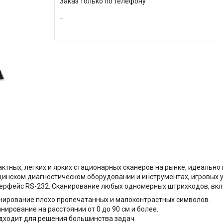
Заказ только по телефону
актных, легких и ярких стационарных сканеров на рынке, идеальн
цинском диагностическом оборудовании и инструментах, игровых у
нтерфейс RS-232. Сканирование любых одномерных штрихкодов, вк
нирование плохо пропечатанных и малоконтрастных символов.
ирование на расстоянии от 0 до 90 см и более.
одходит для решения большинства задач.