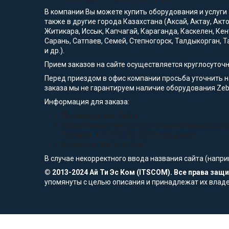
В компании Вы можете купить оборудования и услуги
также в другие города Казахстана (Аксай, Актау, Акт
Житикара, Иссык, Капчагай, Караганда, Каскелен, Кен
Сарань, Сатпаев, Семей, Степногорск, Талдыкорган, Т
и др.).
Прием заказов на сайте осуществляется круглосуточ
Перед приездом в офис компании просьба уточнить 
заказа мы не гарантируем наличие оборудования Zeb
Информация для заказа:
Производитель: Zebra
Оборудование или услуга: Сканер штрихкода Ze
Телефон: +7 (727) 354-33-55 городской
Компания "Ай Ти Эс Ком"
В случае некорректного ввода названия сайта (напри
© 2013-2024 Ай Ти Эс Ком (ITSCOM). Все права за
упомянуты с целью описания и принадлежат их влад