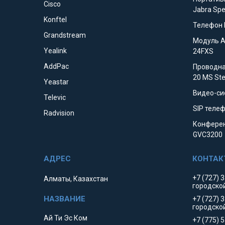
Cisco
Jabra Sp
Konftel
Телефон 
Grandstream
Модуль 
Yealink
24FXS
AddPac
Проводна
20 MS St
Yeastar
Видео-си
Televic
SIP телеф
Radvision
Конферен
GVC3200
+7 (727) 
Алматы, Казахстан
городско
+7 (727) 
городско
Ай Ти Эс Ком
+7 (775) 