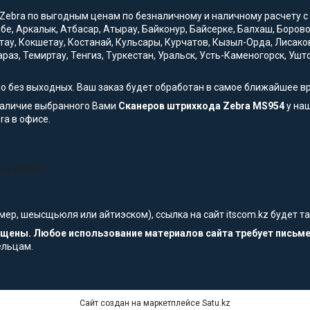
Zebra по выгодным ценам по безналичному и наличному расчету с д
обе, Аркалык, Атбасар, Атырау, Байконур, Байсерке, Балхаш, Боро
тау, Кокшетау, Костанай, Кульсары, Курчатов, Кызыл-Орда, Лисако
араз, Темиртау, Тенгиз, Туркестан, Уральск, Усть-Каменогорск, Уш
но без выходных. Ваш заказ будет обработан в самое ближайшее в
наличие выбранного Вами
Сканеров штрихкода Zebra MS954
у наш
ra в офисе.
bra MS954
мер, шеысщьюля или айтиэском), ссылка на сайт itscom.kz будет 
щищены. Любое использование материалов сайта требует письм
ельцам.
Сайт создан на маркетплейсе
Satu.kz