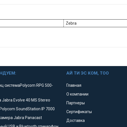
Zebra
НДУЕМ:
АЙ ТИ ЭС КОМ, ТОО
ц системаPolycom RPG 500-
Главная
О компании
 Jabra Evolve 40 MS Stereo
Партнеры
Polycom SoundStation IP 7000
Сертификаты
камера Jabra Panacast
Доставка
ный USB и Bluetooth спикерфон