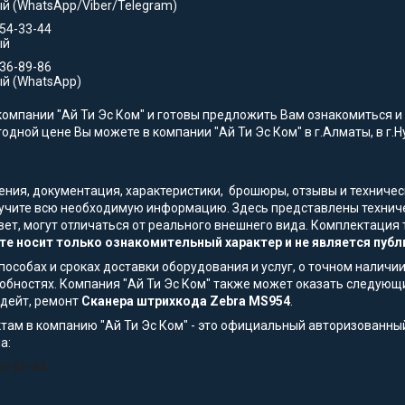
й (WhatsApp/Viber/Telegram)
554-33-44
ый
736-89-86
й (WhatsApp)
омпании "Ай Ти Эс Ком" и готовы предложить Вам ознакомиться и 
годной цене Вы можете в компании "Ай Ти Эс Ком" в г.Алматы, в г.Н
жения, документация, характеристики, брошюры, отзывы и технич
лучите всю необходимую информацию. Здесь представлены техничес
вет, могут отличаться от реального внешнего вида. Комплектаци
те носит только ознакомительный характер и не является публ
особах и сроках доставки оборудования и услуг, о точном наличии
обностях. Компания "Ай Ти Эс Ком" также может оказать следующи
пдейт, ремонт
Сканера штрихкода Zebra MS954
.
там в компанию "Ай Ти Эс Ком" - это официальный авторизованны
а:
54-33-44