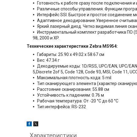
Готовность к работе сразу после подключения и
Различные способы управления. Функции програ
Интерфейс SSI. Быстрое и простое соединение 
Адаптивное декодирование.Уверенное считывани
Яркий лазерный диод. Четко видимая линия ска
Инструментальный комплект разработчика ПО (
98, 2000 и XP.
Технические характеристики Zebra MS954:
Габариты: 25.90 х 49.02 х 58.67 см
Вес: 47.34 г
Декодируемые коды: 1D/RSS, UPC/EAN, UPC/EAN with 
5,Discrete 2of 5, Code 128, Code 93, MSI, Code 11, 
Максимальная плотность кода: 5 mil
Тип сканирующего элемента (характер сканирую
Расстояние сканирования: 55.88 см
Устойчивость к падениям: 0.76 м
Рабочая температура: От -20 °C до 60 °C
Тип интерфейса: RS-232
Характеристики