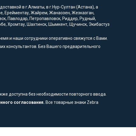
оставкой в г.Алматы, в г.Нур-Султан (Астана), а
вое, Ерейментау, Жайрем, Жанаозен, Жезказган,
вск, Павлодар, Петропавловск, Риддер, Рудный,
тобе, Хромтау, Шахтинск, Шымкент, Щучинск, Экибастуз
ремя и наши сотрудники оперативно свяжутся с Вами.
их консультантов. Без Вашего предварительного
также доступна без необходимости повторного ввода.
енного согласования.
Все товарные знаки Zebra