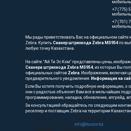
мобильны
+7 (775) 
мобильн
+7 (701) 
мобильны
Мы рады приветствовать Вас на официальном сайте к
Zebra. Купить
Сканер штрихкода Zebra MS954
по вы
любую точку Казахстана.
На сайте "Ай Ти Эс Ком" представлены цены, изобра
Сканера штрихкода Zebra MS954
, из которых Вы по
официальных сайтов
Zebra
. Изображения, включая ц
предварительного уведомления.
Информация на сай
Если Вы хотите получить подробную информацию, о сп
они с радостью объяснят Вам всё в мельчайших подр
программирование, наладка, обновление, апгрейд, а
За консультацией обращайтесь по следующим контак
реселлер и поставщик Zebra на территории Казахстан
телефон:
+7 (727) 354-33-55; +7 (727) 3
электронная почта:
info@itscom.kz
WhatsApp:
+7 (775) 554-33-55