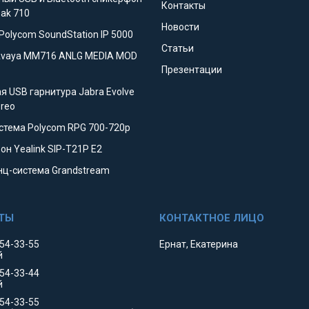
Контакты
eak 710
Новости
Polycom SoundStation IP 5000
Статьи
Avaya MM716 ANLG MEDIA MOD
Презентации
я USB гарнитура Jabra Evolve
ereo
стема Polycom RPG 700-720p
он Yealink SIP-T21P E2
ц-система Grandstream
354-33-55
Ернат, Екатерина
й
354-33-44
й
554-33-55