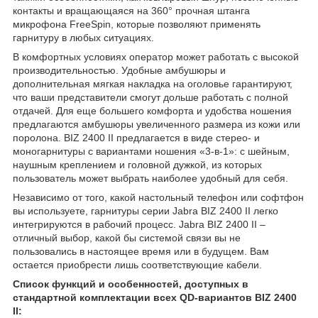
контакты и вращающаяся на 360° прочная штанга
микрофона FreeSpin, которые позволяют применять
гарнитуру в любых ситуациях.
В комфортных условиях оператор может работать с высокой
производительностью. Удобные амбушюры и
дополнительная мягкая накладка на оголовье гарантируют,
что ваши представители смогут дольше работать с полной
отдачей. Для еще большего комфорта и удобства ношения
предлагаются амбушюры увеличенного размера из кожи или
поролона. BIZ 2400 II предлагается в виде стерео- и
моногарнитуры с вариантами ношения «3-в-1»: с шейным,
наушным креплением и головной дужкой, из которых
пользователь может выбрать наиболее удобный для себя.
Независимо от того, какой настольный телефон или софтфон
вы используете, гарнитуры серии Jabra BIZ 2400 II легко
интегрируются в рабочий процесс. Jabra BIZ 2400 II –
отличный выбор, какой бы системой связи вы не
пользовались в настоящее время или в будущем. Вам
остается приобрести лишь соответствующие кабели.
Список функций и особенностей, доступных в
стандартной комплектации всех QD-вариантов BIZ 2400
II: