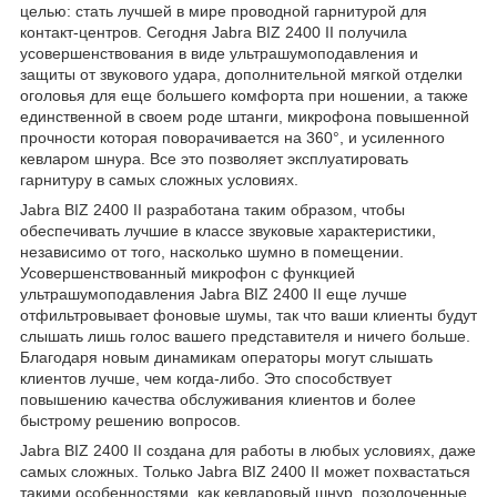
целью: стать лучшей в мире проводной гарнитурой для
контакт-центров. Сегодня Jabra BIZ 2400 II получила
усовершенствования в виде ультрашумоподавления и
защиты от звукового удара, дополнительной мягкой отделки
оголовья для еще большего комфорта при ношении, а также
единственной в своем роде штанги, микрофона повышенной
прочности которая поворачивается на 360°, и усиленного
кевларом шнура. Все это позволяет эксплуатировать
гарнитуру в самых сложных условиях.
Jabra BIZ 2400 II разработана таким образом, чтобы
обеспечивать лучшие в классе звуковые характеристики,
независимо от того, насколько шумно в помещении.
Усовершенствованный микрофон с функцией
ультрашумоподавления Jabra BIZ 2400 II еще лучше
отфильтровывает фоновые шумы, так что ваши клиенты будут
слышать лишь голос вашего представителя и ничего больше.
Благодаря новым динамикам операторы могут слышать
клиентов лучше, чем когда-либо. Это способствует
повышению качества обслуживания клиентов и более
быстрому решению вопросов.
Jabra BIZ 2400 II создана для работы в любых условиях, даже
самых сложных. Только Jabra BIZ 2400 II может похвастаться
такими особенностями, как кевларовый шнур, позолоченные