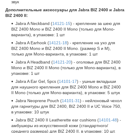
звук
Дополнительные аксессуары для Jabra BIZ 2400 и Jabra
BIZ 2400 II:
Jabra A Neckband (
14121-15
) - крепление за шею для
BIZ 2400 Mono и BIZ 2400 II Mono (только для Mono-
варианта), в упаковке: 1 шт
Jabra A Earhook (
14121-18
) - крепление на ухо для
BIZ 2400 Mono и BIZ 2400 II Mono. (размер S и M),
только для Mono-варианта, в упаковке: 1 шт
Jabra A Headband (
14121-20
) - оголовье для BIZ 2400
Mono и BIZ 2400 II Mono (только для Mono-варианта), в
упаковке: 1 шт
Jabra A Ear Gel, 5pcs (
14101-17
) - ушные вкладыши
для наушного крепления для BIZ 2400 Mono и BIZ 2400
II Mono (только для Mono-варианта), в упаковке: 5 штук
Jabra Neoprene Pouch (
14101-31
) - нейлоновый чехол
для гарнитуры для BIZ 2400, BIZ 2400 II и UC Voice 750,
в упаковке: 10 штук
Jabra BIZ 2400 II Leatherette ear cushions (
14101-48
) -
амбушюры из искусственной кожи (стандартного/
среднего размера) для BIZ 2400 II, в упаковке: 10 шт.