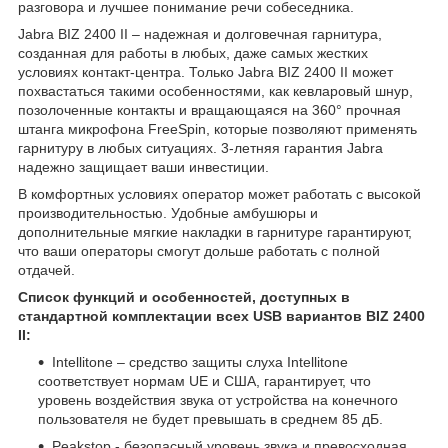
разговора и лучшее понимание речи собеседника.
Jabra BIZ 2400 II – надежная и долговечная гарнитура,
созданная для работы в любых, даже самых жестких
условиях контакт-центра. Только Jabra BIZ 2400 II может
похвастаться такими особенностями, как кевларовый шнур,
позолоченные контакты и вращающаяся на 360° прочная
штанга микрофона FreeSpin, которые позволяют применять
гарнитуру в любых ситуациях. 3-летняя гарантия Jabra
надежно защищает ваши инвестиции.
В комфортных условиях оператор может работать с высокой
производительностью. Удобные амбушюры и
дополнительные мягкие накладки в гарнитуре гарантируют,
что ваши операторы смогут дольше работать с полной
отдачей.
Список функций и особенностей, доступных в
стандартной комплектации всех USB вариантов BIZ 2400
II:
Intellitone – средство защиты слуха Intellitone
соответствует нормам UE и США, гарантирует, что
уровень воздействия звука от устройства на конечного
пользователя не будет превышать в среднем 85 дБ.
Peakstop - безопасный уровень звука и превосходная