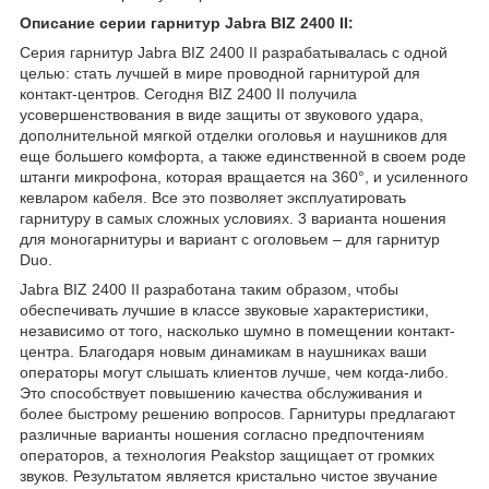
Описание серии гарнитур Jabra BIZ 2400 II:
Серия гарнитур Jabra BIZ 2400 II разрабатывалась с одной
целью: стать лучшей в мире проводной гарнитурой для
контакт-центров. Сегодня BIZ 2400 II получила
усовершенствования в виде защиты от звукового удара,
дополнительной мягкой отделки оголовья и наушников для
еще большего комфорта, а также единственной в своем роде
штанги микрофона, которая вращается на 360°, и усиленного
кевларом кабеля. Все это позволяет эксплуатировать
гарнитуру в самых сложных условиях. 3 варианта ношения
для моногарнитуры и вариант с оголовьем – для гарнитур
Duo.
Jabra BIZ 2400 II разработана таким образом, чтобы
обеспечивать лучшие в классе звуковые характеристики,
независимо от того, насколько шумно в помещении контакт-
центра. Благодаря новым динамикам в наушниках ваши
операторы могут слышать клиентов лучше, чем когда-либо.
Это способствует повышению качества обслуживания и
более быстрому решению вопросов. Гарнитуры предлагают
различные варианты ношения согласно предпочтениям
операторов, а технология Peakstop защищает от громких
звуков. Результатом является кристально чистое звучание