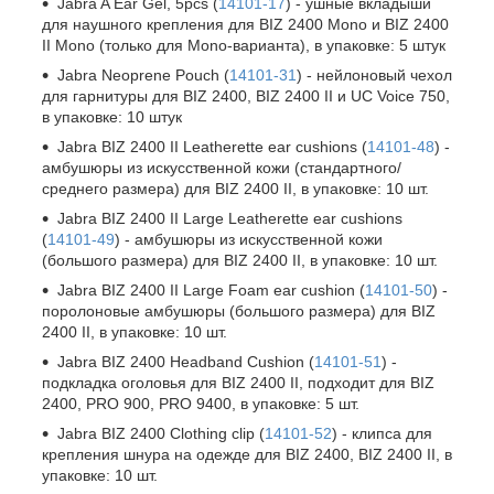
Jabra A Ear Gel, 5pcs (
14101-17
) - ушные вкладыши
для наушного крепления для BIZ 2400 Mono и BIZ 2400
II Mono (только для Mono-варианта), в упаковке: 5 штук
Jabra Neoprene Pouch (
14101-31
) - нейлоновый чехол
для гарнитуры для BIZ 2400, BIZ 2400 II и UC Voice 750,
в упаковке: 10 штук
Jabra BIZ 2400 II Leatherette ear cushions (
14101-48
) -
амбушюры из искусственной кожи (стандартного/
среднего размера) для BIZ 2400 II, в упаковке: 10 шт.
Jabra BIZ 2400 II Large Leatherette ear cushions
(
14101-49
) - амбушюры из искусственной кожи
(большого размера) для BIZ 2400 II, в упаковке: 10 шт.
Jabra BIZ 2400 II Large Foam ear cushion (
14101-50
) -
поролоновые амбушюры (большого размера) для BIZ
2400 II, в упаковке: 10 шт.
Jabra BIZ 2400 Headband Cushion (
14101-51
) -
подкладка оголовья для BIZ 2400 II, подходит для BIZ
2400, PRO 900, PRO 9400, в упаковке: 5 шт.
Jabra BIZ 2400 Clothing clip (
14101-52
) - клипса для
крепления шнура на одежде для BIZ 2400, BIZ 2400 II, в
упаковке: 10 шт.