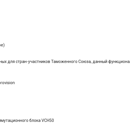
ое)
ных для стран-участников Таможенного Союза, данный функционал
rovision
оммутационного блока VCH50