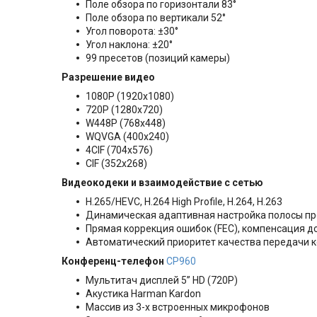
Поле обзора по горизонтали 83°
Поле обзора по вертикали 52°
Угол поворота: ±30°
Угол наклона: ±20°
99 пресетов (позиций камеры)
Разрешение видео
1080P (1920x1080)
720P (1280x720)
W448P (768x448)
WQVGA (400x240)
4CIF (704x576)
CIF (352x268)
Видеокодеки и взаимодействие с сетью
H.265/HEVC, H.264 High Profile, H.264, H.263
Динамическая адаптивная настройка полосы пр
Прямая коррекция ошибок (FEC), компенсация д
Автоматический приоритет качества передачи к
Конференц-телефон
CP960
Мультитач дисплей 5” HD (720Р)
Акустика Harman Kardon
Массив из 3-х встроенных микрофонов