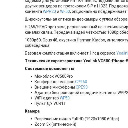
кодеком для установки на ТВ-панель, подключается 
других вендоров по протоколам SIP и H.323. Поддер
контента
WPP20
и
WF50
, опционально поддерживает
Широкоугольная оптика видеокамеры с углом обзора 
H.265/HEVC протокол, реализованный на специализи
каналах связи. Передача видео четкостью 1080р обес
1080р60, Opus 48, акустика Harman Kardon, интелле
собеседника.
Базовая комплектация включает 1 год сервиса
Yeali
Технические характеристики
Yealink VC500-Phone-
Системные компоненты
Моноблок VC500Pro
Конференц-телефон
CP960
Внешние микрофоны
CPE90
Адаптер беспроводной передачи контента WPP
WiFi-адаптер
WF50
Пульт ДУ VCR11
Камера
Разрешение видео Full HD (1920x1080 60fps)
Zoom 5x (оптический)