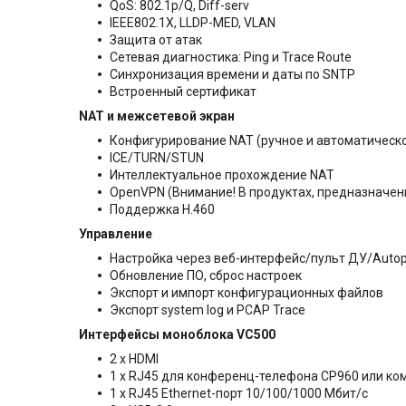
QoS: 802.1p/Q, Diff-serv
IEEE802.1X, LLDP-MED, VLAN
Защита от атак
Сетевая диагностика: Ping и Trace Route
Синхронизация времени и даты по SNTP
Встроенный сертификат
NAT и межсетевой экран
Конфигурирование NAT (ручное и автоматическ
ICE/TURN/STUN
Интеллектуальное прохождение NAT
OpenVPN (Внимание! В продуктах, предназначен
Поддержка H.460
Управление
Настройка через веб-интерфейс/пульт ДУ/Autop
Обновление ПО, сброс настроек
Экспорт и импорт конфигурационных файлов
Экспорт system log и PCAP Trace
Интерфейсы моноблока VC500
2 x HDMI
1 x RJ45 для конференц-телефона CP960 или к
1 x RJ45 Ethernet-порт 10/100/1000 Мбит/с