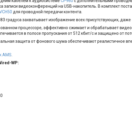
одним кабелем к аудиосистеме
CP960
с дополнительными провод
жка записи видеоконференций на USB-накопитель. В комплект пос
VCH50
для проводной передачи контента.
83 градуса захватывает изображение всех присутствующих, даже е
рованном процессоре, эффективно сжимает и обрабатывает видео
печивается в полосе пропускания от 512 кбит/с и защищено от по
ктуальная защита от фонового шума обеспечивают реалистичное вп
nk AMS
.
Wired-WP:
20