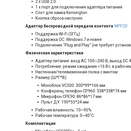
2 x USB 2.0
1 x порт для подключения адаптера питания
Cлот для замка Kensington
Кнопка сброса настроек
Адаптер беспроводной передачи контента
WPP20
Поддержка Wi-Fi (5ГГц)
Поддержка ОС: Windows 7 и новее
Подключение "Plug and Play" (не требует устано
Физические характеристики
Адаптер питания: вход AC 100~240 В, выход DC 48
Потребление: режим ожидания <16 Вт, в рабочем 
Настенная/телевизионная полка с винтом
Размер (Ш*Г*В):
Моноблок VC500: 300*99*166 мм
Конференц-телефон CP960: 338*338*74 мм
Микрофон CPE90: 86*86*17 мм
Пульт ДУ: 190*55*24 мм
Рабочая влажность: 10~95%
Рабочая температура: 0~40˚C
Комплектация