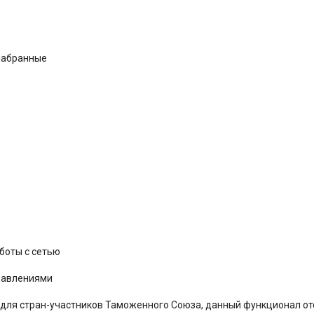
набранные
аботы с сетью
правлениями
 для стран-участников Таможенного Союза, данный функционал отс