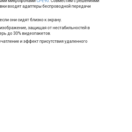
ными микрофонами
CPE90
. Совместим с решениями
тавки входят адаптеры беспроводной передачи
сли они сидят близко к экрану.
изображение, защищая от нестабильностей в
терь до 30% видеопакетов.
ечатление и эффект присутствия удаленного