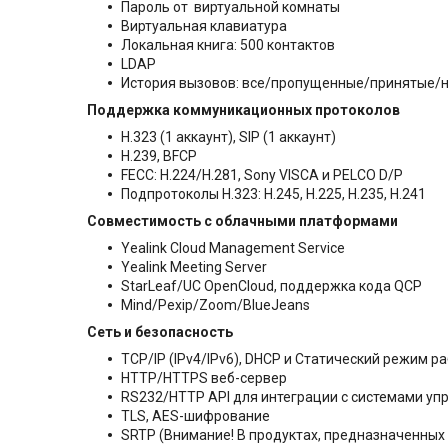
Пароль от виртуальной комнаты
Виртуальная клавиатура
Локальная книга: 500 контактов
LDAP
История вызовов: все/пропущенные/принятые/
Поддержка коммуникационных протоколов
H.323 (1 аккаунт), SIP (1 аккаунт)
H.239, BFCP
FECC: H.224/H.281, Sony VISCA и PELCO D/P
Подпротоколы H.323: H.245, H.225, H.235, H.241
Совместимость с облачными платформами
Yealink Cloud Management Service
Yealink Meeting Server
StarLeaf/UC OpenCloud, поддержка кода QCP
Mind/Pexip/Zoom/BlueJeans
Сеть и безопасность
TCP/IP (IPv4/IPv6), DHCP и Статический режим р
HTTP/HTTPS веб-сервер
RS232/HTTP API для интеграции с системами у
TLS, AES-шифрование
SRTP (Внимание! В продуктах, предназначенных